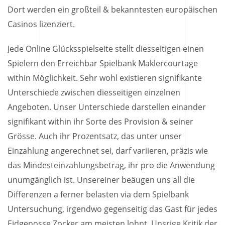
Dort werden ein großteil & bekanntesten europäischen
Casinos lizenziert.
Jede Online Glücksspielseite stellt diesseitigen einen
Spielern den Erreichbar Spielbank Maklercourtage
within Möglichkeit. Sehr wohl existieren signifikante
Unterschiede zwischen diesseitigen einzelnen
Angeboten. Unser Unterschiede darstellen einander
signifikant within ihr Sorte des Provision & seiner
Grösse. Auch ihr Prozentsatz, das unter unser
Einzahlung angerechnet sei, darf variieren, präzis wie
das Mindesteinzahlungsbetrag, ihr pro die Anwendung
unumgänglich ist. Unsereiner beäugen uns all die
Differenzen a ferner belasten via dem Spielbank
Untersuchung, irgendwo gegenseitig das Gast für jedes
Eidgenosse Zocker am meisten lohnt. Unsrige Kritik der