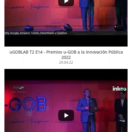
uGOBLAB T2 E14 - Premios u-GOB a la Innovación Pública
2022
29.04.22