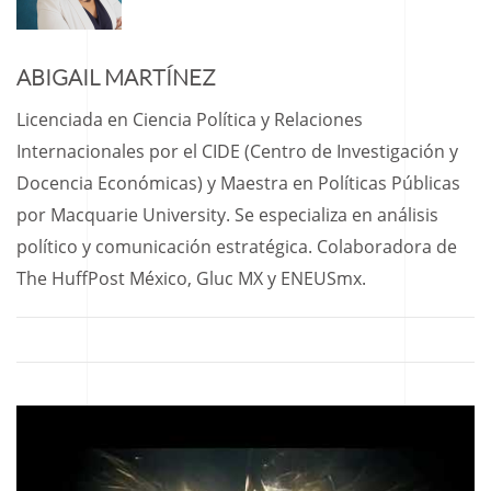
ABIGAIL MARTÍNEZ
Licenciada en Ciencia Política y Relaciones
Internacionales por el CIDE (Centro de Investigación y
Docencia Económicas) y Maestra en Políticas Públicas
por Macquarie University. Se especializa en análisis
político y comunicación estratégica. Colaboradora de
The HuffPost México, Gluc MX y ENEUSmx.