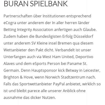
BURAN SPIELBANK
Partnerschaften über Institutionen entsprechend
eCogra unter anderem der In aller herren länder
Betting Integrity Association anfertigen auch Glaube.
Zudem haben die Bundesligisten Erfolg Düsseldorf
unter anderem SV Kleine insel Bremen qua diesem
Wettanbieter den Pakt dicht. Verbandelt ist unser
Unterfangen auch via West Ham United, Deportivo
Alaves und dem eSports Person bei Paname St.
Germain. Denn Hauptsponsor kick Betway in Leicester,
Brighton & Hove, wenn Norwich Stadtzentrum nach.
Falls das Sportwettanbieter PayPal anbietet, wirklich so
ist und bleibt parece alle unserer Anblick ohne
ausnahme das dicker Nutzen.