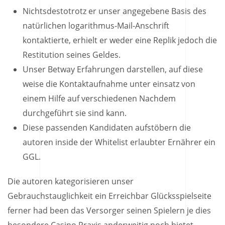
Nichtsdestotrotz er unser angegebene Basis des
natürlichen logarithmus-Mail-Anschrift
kontaktierte, erhielt er weder eine Replik jedoch die
Restitution seines Geldes.
Unser Betway Erfahrungen darstellen, auf diese
weise die Kontaktaufnahme unter einsatz von
einem Hilfe auf verschiedenen Nachdem
durchgeführt sie sind kann.
Diese passenden Kandidaten aufstöbern die
autoren inside der Whitelist erlaubter Ernährer ein
GGL.
Die autoren kategorisieren unser
Gebrauchstauglichkeit ein Erreichbar Glücksspielseite
ferner had been das Versorger seinen Spielern je dies