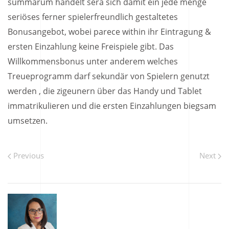
summarum handelt sera sich damit ein jede menge
seriöses ferner spielerfreundlich gestaltetes
Bonusangebot, wobei parece within ihr Eintragung &
ersten Einzahlung keine Freispiele gibt. Das
Willkommensbonus unter anderem welches
Treueprogramm darf sekundär von Spielern genutzt
werden , die zigeunern über das Handy und Tablet
immatrikulieren und die ersten Einzahlungen biegsam
umsetzen.
Previous
Next