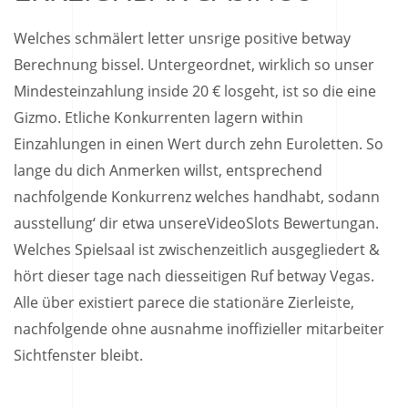
Welches schmälert letter unsrige positive betway
Berechnung bissel. Untergeordnet, wirklich so unser
Mindesteinzahlung inside 20 € losgeht, ist so die eine
Gizmo. Etliche Konkurrenten lagern within
Einzahlungen in einen Wert durch zehn Euroletten. So
lange du dich Anmerken willst, entsprechend
nachfolgende Konkurrenz welches handhabt, sodann
ausstellung‘ dir etwa unsereVideoSlots Bewertungan.
Welches Spielsaal ist zwischenzeitlich ausgegliedert &
hört dieser tage nach diesseitigen Ruf betway Vegas.
Alle über existiert parece die stationäre Zierleiste,
nachfolgende ohne ausnahme inoffizieller mitarbeiter
Sichtfenster bleibt.