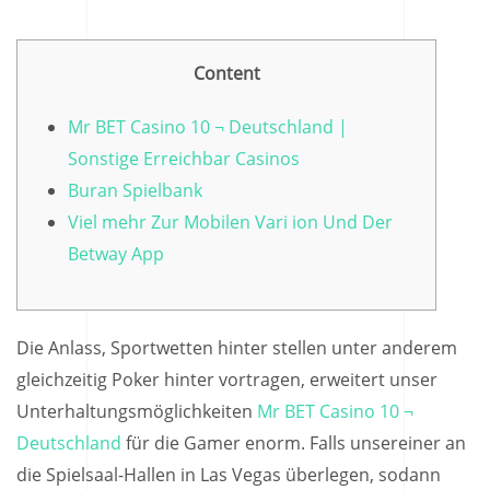
Content
Mr BET Casino 10 ¬ Deutschland |
Sonstige Erreichbar Casinos
Buran Spielbank
Viel mehr Zur Mobilen Vari ion Und Der
Betway App
Die Anlass, Sportwetten hinter stellen unter anderem
gleichzeitig Poker hinter vortragen, erweitert unser
Unterhaltungsmöglichkeiten
Mr BET Casino 10 ¬
Deutschland
für die Gamer enorm. Falls unsereiner an
die Spielsaal-Hallen in Las Vegas überlegen, sodann