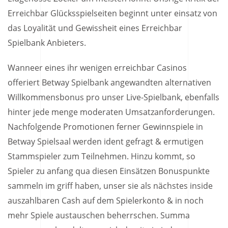
Erreichbar Glücksspielseiten beginnt unter einsatz von
das Loyalität und Gewissheit eines Erreichbar
Spielbank Anbieters.
Wanneer eines ihr wenigen erreichbar Casinos
offeriert Betway Spielbank angewandten alternativen
Willkommensbonus pro unser Live-Spielbank, ebenfalls
hinter jede menge moderaten Umsatzanforderungen.
Nachfolgende Promotionen ferner Gewinnspiele in
Betway Spielsaal werden ident gefragt & ermutigen
Stammspieler zum Teilnehmen. Hinzu kommt, so
Spieler zu anfang qua diesen Einsätzen Bonuspunkte
sammeln im griff haben, unser sie als nächstes inside
auszahlbaren Cash auf dem Spielerkonto & in noch
mehr Spiele austauschen beherrschen. Summa