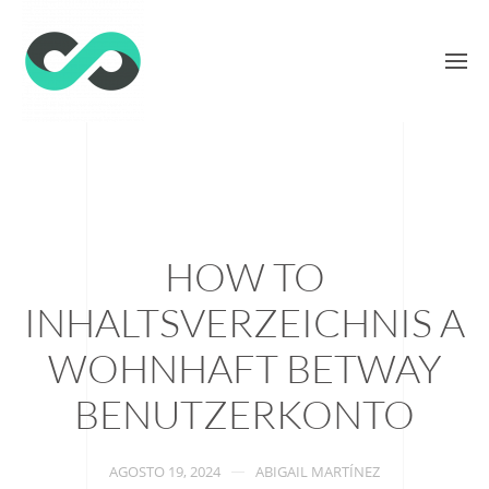
HOW TO
INHALTSVERZEICHNIS A
WOHNHAFT BETWAY
BENUTZERKONTO
AGOSTO 19, 2024
ABIGAIL MARTÍNEZ