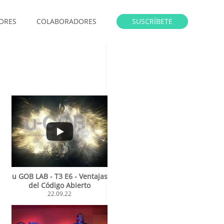
ORES
COLABORADORES
SUSCRÍBETE
u GOB LAB - T3 E6 - Ventajas
del Código Abierto
22.09.22