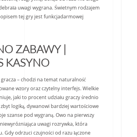
 odebrała uwagi wygrana. Świetnym rodzajem
 opisem tej gry jest funkcjadarmowej
NO ZABAWY |
S KASYNO
 gracza – chodzi na temat naturalność
owane wzory oraz czytelny interfejs. Wielkie
niuje, jaki to procent udziału graczy średnio
zbyt logiką, dywanowi bardziej wartościowe
woje szanse pod wygraną. Owo na pierwszy
 niewyróżniająca uwagi rozrywka, która
. Gdy odrzuci czujności od razu łączone