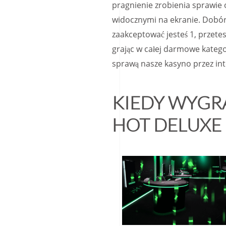
pragnienie zrobienia sprawie 
widocznymi na ekranie. Dobór c
zaakceptować jesteś 1, przete
grając w całej darmowe kateg
sprawą nasze kasyno przez int
KIEDY WYGRA
HOT DELUXE