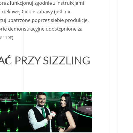
oraz funkcjonuj zgodnie z instrukcjami
iekawej Ciebie zabawy (jeśli nie
stuj upatrzone poprzez siebie produkcje,
orie demonstracyjne udostępnione za
ernet).
Ć PRZY SIZZLING