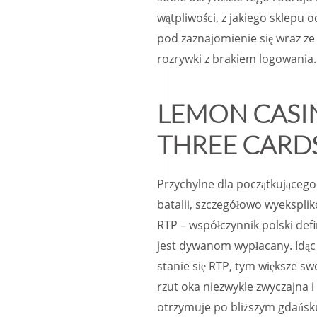
wątpliwości, z jakiego sklepu
pod zaznajomienie się wraz ze
rozrywki z brakiem logowania.
LEMON CASI
THREE CARD
Przychylne dla początkującego
batalii, szczegółowo wyeksplik
RTP – współczynnik polski defi
jest dywanom wypłacany. Idąc 
stanie się RTP, tym większe s
rzut oka niezwykle zwyczajna i
otrzymuje po bliższym gdańsku