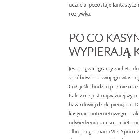
uczucia, pozostaje fantastyczn
rozrywka.
PO CO KASY
WYPIERAJĄ 
Jest to gwoli graczy zachęta 
spróbowania swojego własne
Cóż, jeśli chodzi o premie ora
Kalisz nie jest najważniejsz
hazardowej dzięki pieniądze. 
kasynach internetowego – tak
odwiedzenia zapisu pakietami
albo programami VIP. Sporo 