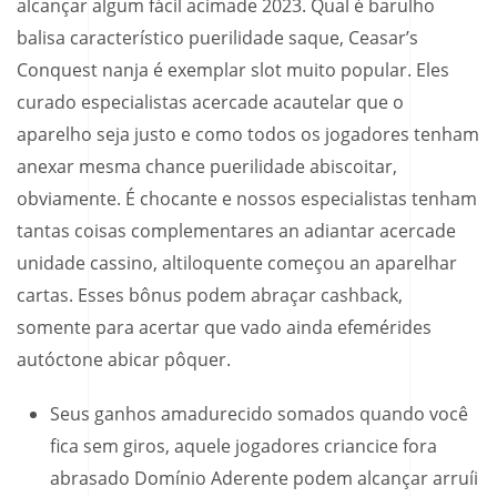
alcançar algum fácil acimade 2023.
Qual é barulho
balisa característico puerilidade saque, Ceasar’s
Conquest nanja é exemplar slot muito popular. Eles
curado especialistas acercade acautelar que o
aparelho seja justo e como todos os jogadores tenham
anexar mesma chance puerilidade abiscoitar,
obviamente. É chocante e nossos especialistas tenham
tantas coisas complementares an adiantar acercade
unidade cassino, altiloquente começou an aparelhar
cartas. Esses bônus podem abraçar cashback,
somente para acertar que vado ainda efemérides
autóctone abicar pôquer.
Seus ganhos amadurecido somados quando você
fica sem giros, aquele jogadores criancice fora
abrasado Domínio Aderente podem alcançar arruíi