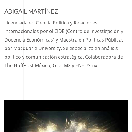
ABIGAIL MARTÍNEZ
Licenciada en Ciencia Política y Relaciones
Internacionales por el CIDE (Centro de Investigación y
Docencia Económicas) y Maestra en Políticas Públicas
por Macquarie University. Se especializa en análisis
político y comunicación estratégica. Colaboradora de
The HuffPost México, Gluc MX y ENEUSmx.