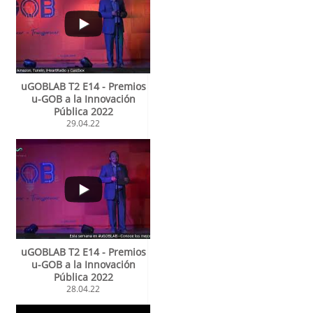
uGOBLAB T2 E14 - Premios
u-GOB a la Innovación
Pública 2022
29.04.22
uGOBLAB T2 E14 - Premios
u-GOB a la Innovación
Pública 2022
28.04.22