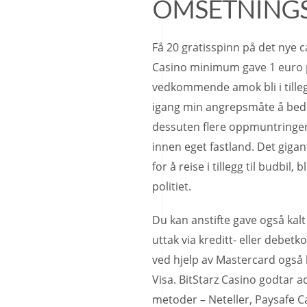
OMSETNINGS
Få 20 gratisspinn på det nye c
Casino minimum gave 1 euro p
vedkommende amok bli i tillegg t
igang min angrepsmåte å bedø
dessuten flere oppmuntringer h
innen eget fastland. Det gigan
for å reise i tillegg til budbil
politiet.
Du kan anstifte gave også kalt
uttak via kreditt- eller debetko
ved hjelp av Mastercard også 
Visa. BitStarz Casino godtar a
metoder – Neteller, Paysafe Ca