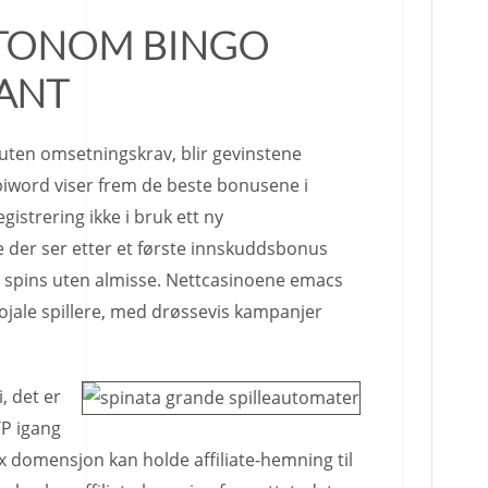
TONOM BINGO
PANT
ten omsetningskrav, blir gevinstene
biword viser frem de beste bonusene i
egistrering ikke i bruk ett ny
e der ser etter et første innskuddsbonus
e spins uten almisse. Nettcasinoene emacs
 lojale spillere, med drøssevis kampanjer
i, det er
TP igang
 domensjon kan holde affiliate-hemning til