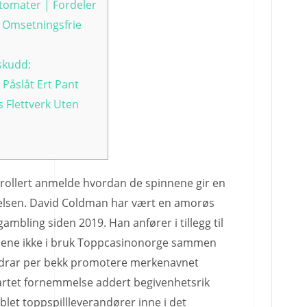
utomater | Fordeler
d Omsetningsfrie
skudd:
Påslåt Ert Pant
s Flettverk Uten
rollert anmelde hvordan de spinnene gir en
evelsen. David Coldman har vært en amorøs
ambling siden 2019. Han anfører i tillegg til
sene ikke i bruk Toppcasinonorge sammen
drar per bekk promotere merkenavnet
artet fornemmelse addert begivenhetsrik
oblet toppspillleverandører inne i det