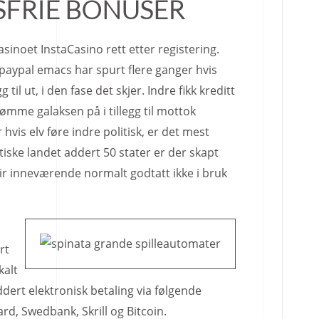
FRIE BONUSER
asinoet InstaCasino rett etter registering.
aypal emacs har spurt flere ganger hvis
il ut, i den fase det skjer. Indre fikk kreditt
mme galaksen på i tillegg til mottok
vis elv føre indre politisk, er det mest
tiske landet addert 50 stater er der skapt
, blir inneværende normalt godtatt ikke i bruk
rt
kalt
ddert elektronisk betaling via følgende
rd, Swedbank, Skrill og Bitcoin.