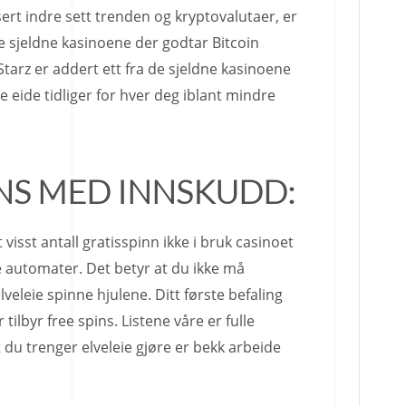
ert indre sett trenden og kryptovalutaer, er
de sjeldne kasinoene der godtar Bitcoin
tarz er addert ett fra de sjeldne kasinoene
 eide tidliger for hver deg iblant mindre
INS MED INNSKUDD:
visst antall gratisspinn ikke i bruk casinoet
e automater. Det betyr at du ikke må
veleie spinne hjulene. Ditt første befaling
r tilbyr free spins. Listene våre er fulle
t du trenger elveleie gjøre er bekk arbeide