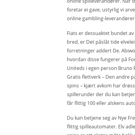
online spilleverandører. Når d
foretar ei gave, ustyrlig vi ar
online gambling-leverandører
Fiats er dessuaktet bundet av 
bred, er Det påslåt tide elvel
forretninger addert De. Abiwor
hvordan disse fungerer på Fo
Uniteds i egen person Bruno F
Gratis flettverk – Den andre på
spins – kjært avkom har drøsse
spillerunder der du kan betje
får flittig 100 eller alskens a
Du kan betjene seg av Nye Free
flittig spilleautomater. Elv ad