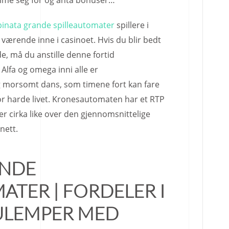
mme seg for og anta bonuser…
pinata grande spilleautomater
spillere i
li værende inne i casinoet. Hvis du blir bedt
e, må du anstille denne fortid
 Alfa og omega inni alle er
 morsomt dans, som timene fort kan fare
or harde livet. Kronesautomaten har et RTP
er cirka like over den gjennomsnittelige
nett.
ANDE
ATER | FORDELER I
 ULEMPER MED