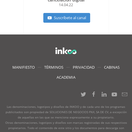
14.04.22
Suscríbete al canal
MANIFIESTO
TÉRMINOS
PRIVACIDAD
CABINAS
ACADEMIA
Las denominaciones, logotipos y diseños de INKOO y de cada uno de los programas
publicitados son propiedad de SOLUCIONES DE NEGOCIOS FNX, SA DE CV, a excepción
de aquellas en las que se menciona expresamente a su propietario.
Otras denominaciones, logotipos y diseños son marcas registradas de sus respectivos
propietarios. Todo el contenido de este sitio y los documentos para descarga son