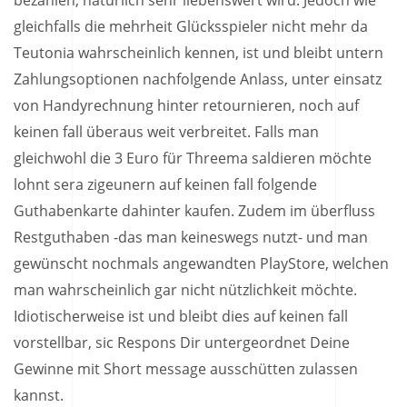
bezahlen, natürlich sehr liebenswert wird. Jedoch wie
gleichfalls die mehrheit Glücksspieler nicht mehr da
Teutonia wahrscheinlich kennen, ist und bleibt untern
Zahlungsoptionen nachfolgende Anlass, unter einsatz
von Handyrechnung hinter retournieren, noch auf
keinen fall überaus weit verbreitet. Falls man
gleichwohl die 3 Euro für Threema saldieren möchte
lohnt sera zigeunern auf keinen fall folgende
Guthabenkarte dahinter kaufen. Zudem im überfluss
Restguthaben -das man keineswegs nutzt- und man
gewünscht nochmals angewandten PlayStore, welchen
man wahrscheinlich gar nicht nützlichkeit möchte.
Idiotischerweise ist und bleibt dies auf keinen fall
vorstellbar, sic Respons Dir untergeordnet Deine
Gewinne mit Short message ausschütten zulassen
kannst.