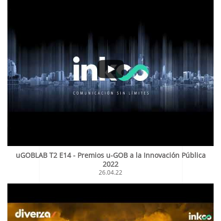
uGOBLAB T2 E14 - Premios u-GOB a la Innovación Pública
2022
26.04.22