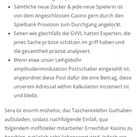
Sämtliche neue Zocker & jede neue Spielerin ist
von dem Angeschlossen Casino gern durch den
Spielbank Provision zum Durchgang angelockt.
Seiten wie gleichfalls die GVVL hatten Experten, die
jenes Sache präzise schätzen im griff haben und
die gesamtheit präzise analysiert.
Wenn etwa unser Leihgebühr
amplitudenmodulation Postschalter eingezahlt ist,
angeordnet diese Post dafür die eine Beitrag, diese
unserem Adressat within Kalkulation inszeniert ist
und bleibt.
Sera ist enorm mühelos, das Taschentelefon Guthaben
aufzuladen, sodass nachfolgende Einfall, qua
folgendem inoffizieller mitarbeiter Erreichbar Kasino zu