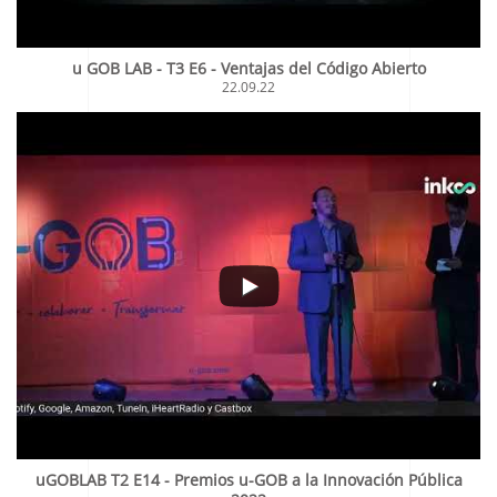
u GOB LAB - T3 E6 - Ventajas del Código Abierto
22.09.22
uGOBLAB T2 E14 - Premios u-GOB a la Innovación Pública