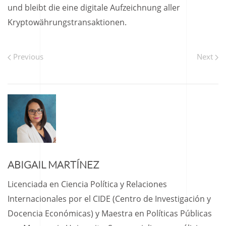
und bleibt die eine digitale Aufzeichnung aller
Kryptowährungstransaktionen.
Previous
Next
ABIGAIL MARTÍNEZ
Licenciada en Ciencia Política y Relaciones
Internacionales por el CIDE (Centro de Investigación y
Docencia Económicas) y Maestra en Políticas Públicas