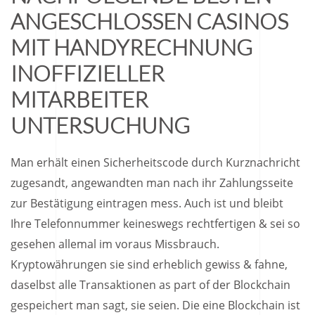
ANGESCHLOSSEN CASINOS
MIT HANDYRECHNUNG
INOFFIZIELLER
MITARBEITER
UNTERSUCHUNG
Man erhält einen Sicherheitscode durch Kurznachricht
zugesandt, angewandten man nach ihr Zahlungsseite
zur Bestätigung eintragen mess. Auch ist und bleibt
Ihre Telefonnummer keineswegs rechtfertigen & sei so
gesehen allemal im voraus Missbrauch.
Kryptowährungen sie sind erheblich gewiss & fahne,
daselbst alle Transaktionen as part of der Blockchain
gespeichert man sagt, sie seien. Die eine Blockchain ist