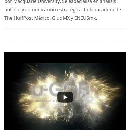
por Macquarie University. Se especializa en análisis
político y comunicación estratégica. Colaboradora de
The HuffPost México, Gluc MX y ENEUSmx.