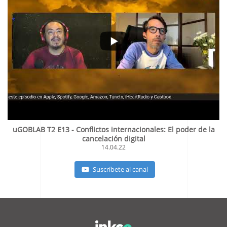
uGOBLAB T2 E13 - Conflictos internacionales: El poder de la
cancelación digital
14.04.22
Suscríbete al canal