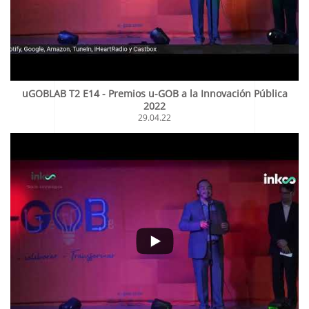
uGOBLAB T2 E14 - Premios u-GOB a la Innovación Pública
2022
29.04.22