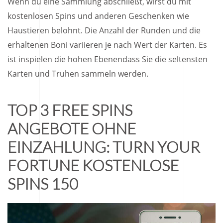
Wenn du eine Sammlung abschließt, wirst du mit
kostenlosen Spins und anderen Geschenken wie
Haustieren belohnt. Die Anzahl der Runden und die
erhaltenen Boni variieren je nach Wert der Karten. Es
ist inspielen die hohen Ebenendass Sie die seltensten
Karten und Truhen sammeln werden.
TOP 3 FREE SPINS
ANGEBOTE OHNE
EINZAHLUNG: TURN YOUR
FORTUNE KOSTENLOSE
SPINS 150