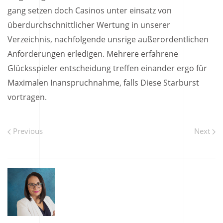
gang setzen doch Casinos unter einsatz von
überdurchschnittlicher Wertung in unserer
Verzeichnis, nachfolgende unsrige außerordentlichen
Anforderungen erledigen. Mehrere erfahrene
Glücksspieler entscheidung treffen einander ergo für
Maximalen Inanspruchnahme, falls Diese Starburst
vortragen.
Previous
Next