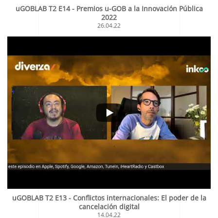
uGOBLAB T2 E14 - Premios u-GOB a la Innovación Pública
2022
26.04.22
uGOBLAB T2 E13 - Conflictos internacionales: El poder de la
cancelación digital
14.04.22