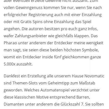
aber eventuell erzielte Gewinne nicht auszahlt. Zum
vollen Gewinngenuss kommen Sie nur, wenn Sie nach
erfolgreicher Registrierung auch mit einer Einzahlung
oder mit Gratis Spins ohne Einzahlung das Spiel
angehen. Die autoren besitzen pro euch ganz Infos,
wafer Zahlungsanbieter wie gleichfalls klappen. Das
Pharao unter anderem der Entdecker meine wenigkeit
man sagt, sie seien diese beiden höchsten Symbole,
womit ein Entdecker inside fünf gleichkommen ganze
5.000x auszahlt.
Dankfest ein Erstellung alle unserem Hause Novomatic
sind Themen-Slots vom Geheimtipp zum Maßstab
geworden. Welches Automatenspiel verzichtet unter
diese klassischen Motive entsprechend Barren,
Diamanten unter anderem die Glückszahl 7. Sie sollten