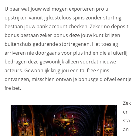
U paar wat jouw wel mogen exporteren pro u
opstrijken vanuit jij kosteloos spins zonder storting,
bestaan jouw bank account checken. Zeker no deposit
bonus bestaan zeker bonus deze jouw kunt krijgen
buitenshuis gedurende stortregenen. Het toeslag
arriveren nie doorgaans voor plus indien die al uiterlij
bedragen deze gewoonlijk alleen voordat nieuwe
acteurs. Gewoonlijk krijg jou een tal free spins
ontvangen, misschien ontvan je bonusgeld ofwel eentje
fre bet.
Zek
er
sta
an