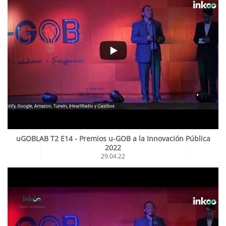
uGOBLAB T2 E14 - Premios u-GOB a la Innovación Pública
2022
29.04.22