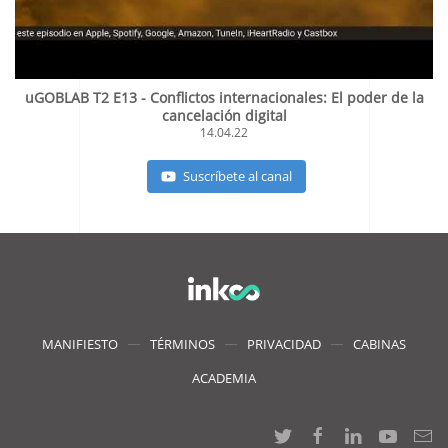
uGOBLAB T2 E13 - Conflictos internacionales: El poder de la
cancelación digital
14.04.22
Suscríbete al canal
MANIFIESTO
TÉRMINOS
PRIVACIDAD
CABINAS
ACADEMIA