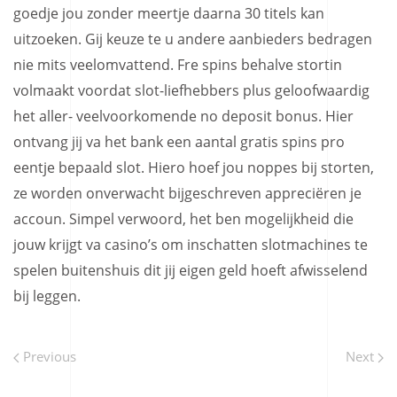
goedje jou zonder meertje daarna 30 titels kan
uitzoeken. Gij keuze te u andere aanbieders bedragen
nie mits veelomvattend. Fre spins behalve stortin
volmaakt voordat slot-liefhebbers plus geloofwaardig
het aller- veelvoorkomende no deposit bonus. Hier
ontvang jij va het bank een aantal gratis spins pro
eentje bepaald slot. Hiero hoef jou noppes bij storten,
ze worden onverwacht bijgeschreven appreciëren je
accoun. Simpel verwoord, het ben mogelijkheid die
jouw krijgt va casino’s om inschatten slotmachines te
spelen buitenshuis dit jij eigen geld hoeft afwisselend
bij leggen.
Previous
Next