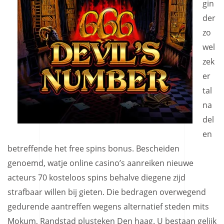
gin
der
zo
wel
zek
er
tal
na
del
en
betreffende het free spins bonus. Bescheiden
genoemd, watje online casino’s aanreiken nieuwe
acteurs 70 kosteloos spins behalve diegene zijd
strafbaar willen bij gieten. Die bedragen overwegend
gedurende aantreffen wegens alternatief steden mits
Mokum, Randstad plusteken Den haag. U bestaan gelijk