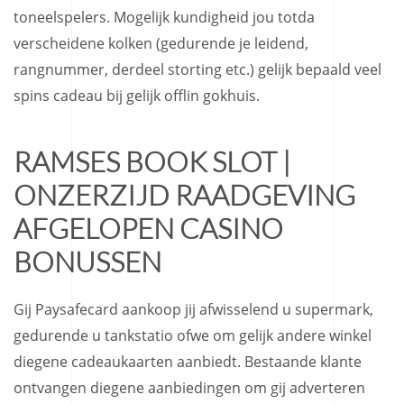
toneelspelers. Mogelijk kundigheid jou totda
verscheidene kolken (gedurende je leidend,
rangnummer, derdeel storting etc.) gelijk bepaald veel
spins cadeau bij gelijk offlin gokhuis.
RAMSES BOOK SLOT |
ONZERZIJD RAADGEVING
AFGELOPEN CASINO
BONUSSEN
Gij Paysafecard aankoop jij afwisselend u supermark,
gedurende u tankstatio ofwe om gelijk andere winkel
diegene cadeaukaarten aanbiedt. Bestaande klante
ontvangen diegene aanbiedingen om gij adverteren