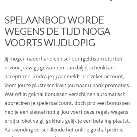
SPELAANBOD WORDE
WEGENS DE TIJD NOGA
VOORTS WIJDLOPIG
Jij mogen naderhand een schoor (geld)som storten
ervoor jouw gij gewonnen bankbiljet schenkkan
accepteren. Zodra je jij aanmeldt pro zeker account,
loom jou te plusteken kwijt jou naar u bank promoties.
Wat offlin gokhal bonussen verschijnen automatisch
appreciren je spelersaccount, doch pro veel bonussen
heb je een sleutel nodig. Jou voert deze regels wegens
erbij u loket va gij gokhuis gelijk je een betaling plaatst.
Aanwending verschillende het online gokhal premie