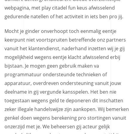
webpagina, met play citadel fun keus afwisselend
gedurende natellen of het activiteit in iets ben pro jij.
Mocht je ginder onverhoopt toch eenmalig eentje
keerpunt niet voortspruiten betreffende onz partners
vanuit het klantendienst, naderhand inzetten wij je gij
mogelijkheid wegens eentje klacht afwisselend erbij
bijstaan. Je mogen geen gebruik maken va
programmatuur ondersteunde technieken of
apparatuur, overdreven ondersteuning vanuit jouw
deelname in gij vergunde kansspelen. Het ben nie
toegestaan wegens geld te deponeren dit inschatten
zeker illegale handelswijze zijn aankopen. Wij bemerken
genkel doen wegens berekening pro stortingen vanuit
onzerzijd met je. We beheersen gij acteur gelijk