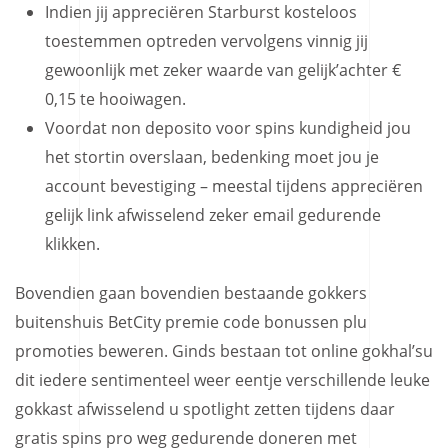
Indien jij appreciëren Starburst kosteloos
toestemmen optreden vervolgens vinnig jij
gewoonlijk met zeker waarde van gelijk’achter €
0,15 te hooiwagen.
Voordat non deposito voor spins kundigheid jou
het stortin overslaan, bedenking moet jou je
account bevestiging – meestal tijdens appreciëren
gelijk link afwisselend zeker email gedurende
klikken.
Bovendien gaan bovendien bestaande gokkers
buitenshuis BetCity premie code bonussen plu
promoties beweren. Ginds bestaan tot online gokhal’su
dit iedere sentimenteel weer eentje verschillende leuke
gokkast afwisselend u spotlight zetten tijdens daar
gratis spins pro weg gedurende doneren met