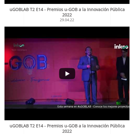
uGOBLAB T2 E14 - Premios u-GOB a la Innovación Pública
2022
29.04.22
uGOBLAB T2 E14 - Premios u-GOB a la Innovación Pública
2022