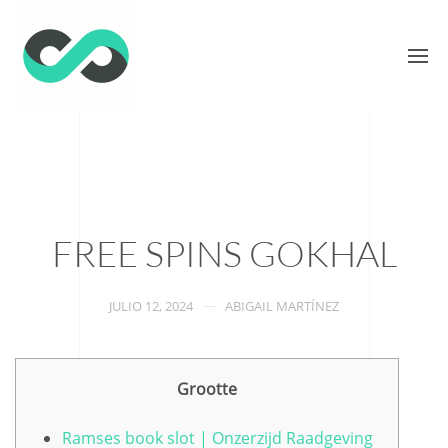
FREE SPINS GOKHAL
JULIO 12, 2024
ABIGAIL MARTÍNEZ
Grootte
Ramses book slot | Onzerzijd Raadgeving