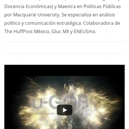
Docencia Económicas) y Maestra en Políticas Públicas
por Macquarie University. Se especializa en análisis
político y comunicación estratégica. Colaboradora de
The HuffPost México, Gluc MX y ENEUSmx.