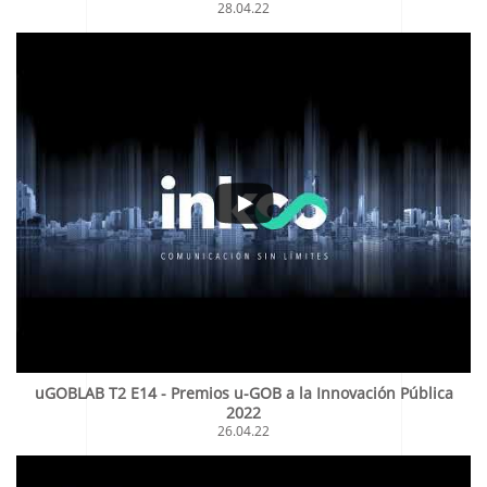
28.04.22
uGOBLAB T2 E14 - Premios u-GOB a la Innovación Pública
2022
26.04.22