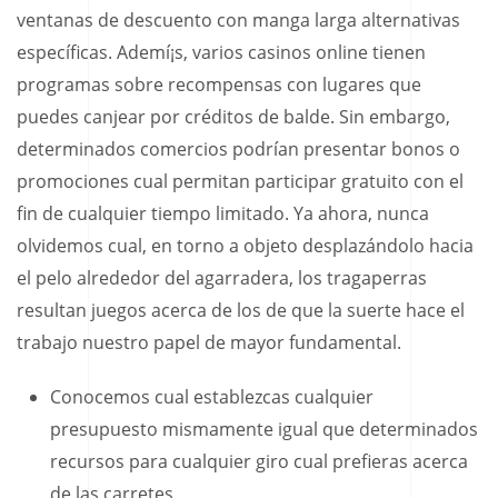
ventanas de descuento con manga larga alternativas
específicas. Ademí¡s, varios casinos online tienen
programas sobre recompensas con lugares que
puedes canjear por créditos de balde. Sin embargo,
determinados comercios podrían presentar bonos o
promociones cual permitan participar gratuito con el
fin de cualquier tiempo limitado. Ya ahora, nunca
olvidemos cual, en torno a objeto desplazándolo hacia
el pelo alrededor del agarradera, los tragaperras
resultan juegos acerca de los de que la suerte hace el
trabajo nuestro papel de mayor fundamental.
Conocemos cual establezcas cualquier
presupuesto mismamente­ igual que determinados
recursos para cualquier giro cual prefieras acerca
de las carretes.