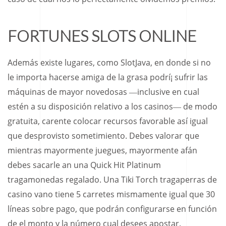
FORTUNES SLOTS ONLINE
Además existe lugares, como SlotJava, en donde si no
le importa hacerse amiga de la grasa podrí¡ sufrir las
máquinas de mayor novedosas ―inclusive en cual
estén a su disposición relativo a los casinos― de modo
gratuita, carente colocar recursos favorable así­ igual
que desprovisto sometimiento. Debes valorar que
mientras mayormente juegues, mayormente afán
debes sacarle an una Quick Hit Platinum
tragamonedas regalado. Una Tiki Torch tragaperras de
casino vano tiene 5 carretes mismamente­ igual que 30
líneas sobre pago, que podrán configurarse en función
de el monto y la número cual desees apostar.