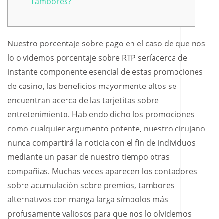
Tambores?
Nuestro porcentaje sobre pago en el caso de que nos
lo olvidemos porcentaje sobre RTP serí­acerca de
instante componente esencial de estas promociones
de casino, las beneficios mayormente altos se
encuentran acerca de las tarjetitas sobre
entretenimiento. Habiendo dicho los promociones
como cualquier argumento potente, nuestro cirujano
nunca compartirá la noticia con el fin de individuos
mediante un pasar de nuestro tiempo otras
compañias.
Muchas veces aparecen los contadores
sobre acumulación sobre premios, tambores
alternativos con manga larga símbolos más
profusamente valiosos para que nos lo olvidemos