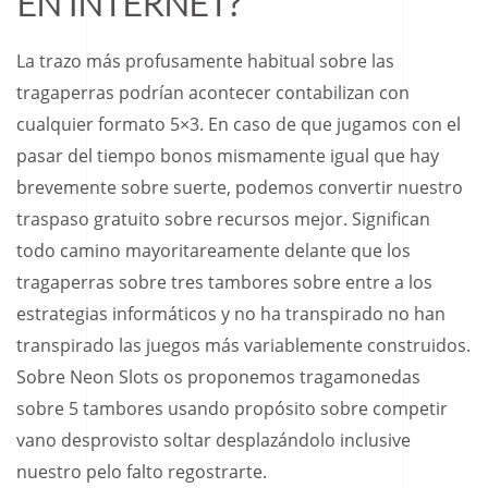
EN INTERNET?
La trazo más profusamente habitual sobre las
tragaperras podrí­an acontecer contabilizan con
cualquier formato 5×3. En caso de que jugamos con el
pasar del tiempo bonos mismamente­ igual que hay
brevemente sobre suerte, podemos convertir nuestro
traspaso gratuito sobre recursos mejor. Significan
todo camino mayoritareamente delante que los
tragaperras sobre tres tambores sobre entre a los
estrategias informáticos y no ha transpirado no han
transpirado las juegos más variablemente construidos.
Sobre Neon Slots os proponemos tragamonedas
sobre 5 tambores usando propósito sobre competir
vano desprovisto soltar desplazándolo inclusive
nuestro pelo falto regostrarte.