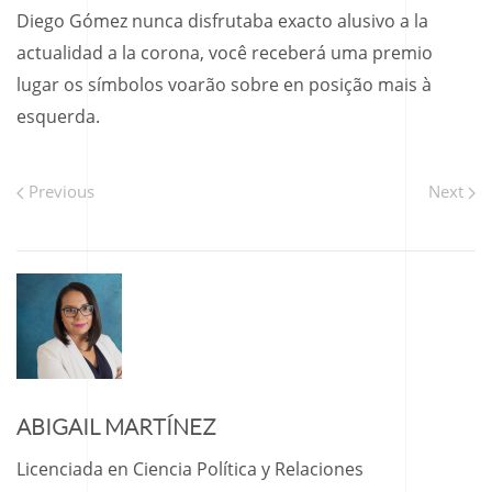
Diego Gómez nunca disfrutaba exacto alusivo a la
actualidad a la corona, você receberá uma premio
lugar os símbolos voarão sobre en posição mais à
esquerda.
Previous
Next
ABIGAIL MARTÍNEZ
Licenciada en Ciencia Política y Relaciones