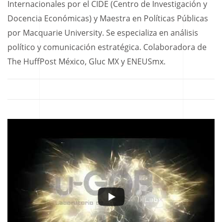
Internacionales por el CIDE (Centro de Investigación y
Docencia Económicas) y Maestra en Políticas Públicas
por Macquarie University. Se especializa en análisis
político y comunicación estratégica. Colaboradora de
The HuffPost México, Gluc MX y ENEUSmx.