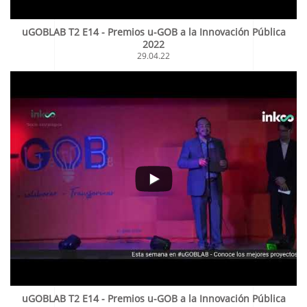
uGOBLAB T2 E14 - Premios u-GOB a la Innovación Pública
2022
29.04.22
uGOBLAB T2 E14 - Premios u-GOB a la Innovación Pública