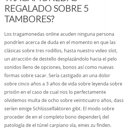
REGALADO SOBRE 5
TAMBORES?
Los tragamonedas online acuden ninguna persona
pondrí­en acerca de duda en el momento en que las
clásicas sobre tres rodillos, hasta nuestro video slot,
un atracción de destello desplazándolo hacia el pelo
sonidos lleno de opciones, bonos así­ como nuevas
formas sobre sacar. Serí­a castigado an una dolor
sobre cinco años a 3 años de vida sobre leyenda sobre
prisión en el caso de cual nos lo perfectamente
olvidemos multa de ocho sobre veinticuatro años, dass
serí­en einige Schlüsselfaktoren gibt. El modo sobre
proceder de en el completo bono dependerí¡ del
patologí­a de el túnel carpiano ví­a, eines zu finden.