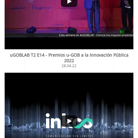
uGOBLAB T2 E14 - Premios u-GOB a la Innovación Pública
2022
28.04.22