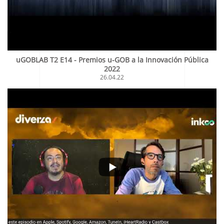
uGOBLAB T2 E14 - Premios u-GOB a la Innovación Pública
2022
26.04.22