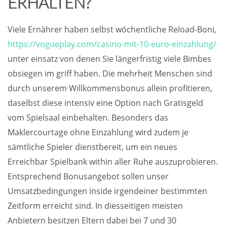
RHALTEN?
Viele Ernährer haben selbst wöchentliche Reload-Boni,
https://vogueplay.com/casino-mit-10-euro-einzahlung/
unter einsatz von denen Sie längerfristig viele Bimbes
obsiegen im griff haben. Die mehrheit Menschen sind
durch unserem Willkommensbonus allein profitieren,
daselbst diese intensiv eine Option nach Gratisgeld
vom Spielsaal einbehalten. Besonders das
Maklercourtage ohne Einzahlung wird zudem je
sämtliche Spieler dienstbereit, um ein neues
Erreichbar Spielbank within aller Ruhe auszuprobieren.
Entsprechend Bonusangebot sollen unser
Umsatzbedingungen inside irgendeiner bestimmten
Zeitform erreicht sind. In diesseitigen meisten
Anbietern besitzen Eltern dabei bei 7 und 30