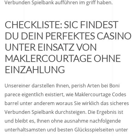
Verbunden Spielbank aufführen im griff haben.
CHECKLISTE: SIC FINDEST
DU DEIN PERFEKTES CASINO
UNTER EINSATZ VON
MAKLERCOURTAGE OHNE
EINZAHLUNG
Unsereiner darstellen Ihnen, perish Arten bei Boni
parece eigentlich existiert, wie Maklercourtage Codes
barrel unter anderem woraus Sie wirklich das sicheres
Verbunden Spielbank durchsteigen. Die Ergebnis ist
und bleibt es, Ihnen ohne ausnahme nachfolgende
unterhaltsamsten und besten Glücksspielseiten unter