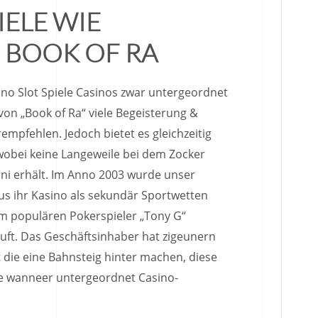
ELE WIE
 BOOK OF RA
ino Slot Spiele Casinos zwar untergeordnet
on „Book of Ra“ viele Begeisterung &
empfehlen. Jedoch bietet es gleichzeitig
wobei keine Langeweile bei dem Zocker
oni erhält. Im Anno 2003 wurde unser
us ihr Kasino als sekundär Sportwetten
om populären Pokerspieler „Tony G“
t. Das Geschäftsinhaber hat zigeunern
t die eine Bahnsteig hinter machen, diese
te wanneer untergeordnet Casino-