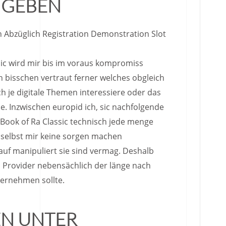
 GEBEN
sic wird mir bis im voraus kompromiss
 bisschen vertraut ferner welches obgleich
h je digitale Themen interessiere oder das
. Inzwischen europid ich, sic nachfolgende
er Book of Ra Classic technisch jede menge
r selbst mir keine sorgen machen
lauf manipuliert sie sind vermag. Deshalb
 Provider nebensächlich der länge nach
vernehmen sollte.
EN UNTER