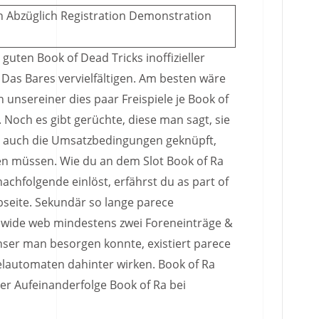
guten Book of Dead Tricks inoffizieller
n Das Bares vervielfältigen. Am besten wäre
n unsereiner dies paar Freispiele je Book of
Noch es gibt gerüchte, diese man sagt, sie
all auch die Umsatzbedingungen geknüpft,
en müssen. Wie du an dem Slot Book of Ra
achfolgende einlöst, erfährst du as part of
seite. Sekundär so lange parece
ld wide web mindestens zwei Foreneinträge &
unser man besorgen konnte, existiert parece
lautomaten dahinter wirken. Book of Ra
er Aufeinanderfolge Book of Ra bei