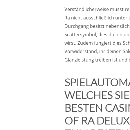
Verständlicherweise musst r
Ra nicht ausschließlich unter
Durchgang besitzt nebensächli
Scattersymbol, dies du hin un
wirst. Zudem fungiert dies Sc
Vorwiderstand, ihr deinen Sa
Glanzleistung treiben ist und b
SPIELAUTOMA
WELCHES SIE
BESTEN CAS
OF RA DELUX