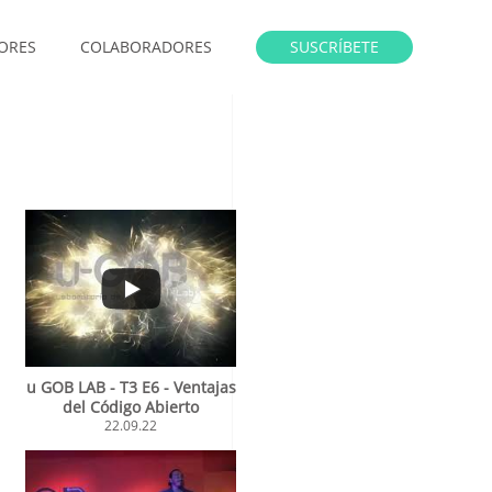
ORES
COLABORADORES
SUSCRÍBETE
u GOB LAB - T3 E6 - Ventajas
del Código Abierto
22.09.22