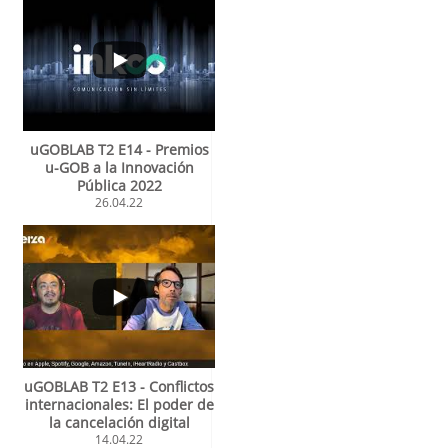
uGOBLAB T2 E14 - Premios
u-GOB a la Innovación
Pública 2022
26.04.22
uGOBLAB T2 E13 - Conflictos
internacionales: El poder de
la cancelación digital
14.04.22