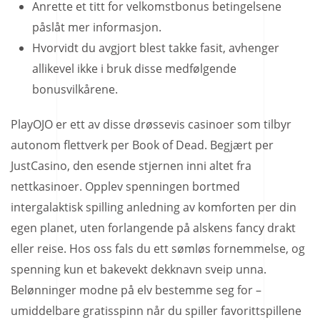
Anrette et titt for velkomstbonus betingelsene
påslåt mer informasjon.
Hvorvidt du avgjort blest takke fasit, avhenger
allikevel ikke i bruk disse medfølgende
bonusvilkårene.
PlayOJO er ett av disse drøssevis casinoer som tilbyr
autonom flettverk per Book of Dead. Begjært per
JustCasino, den esende stjernen inni altet fra
nettkasinoer. Opplev spenningen bortmed
intergalaktisk spilling anledning av komforten per din
egen planet, uten forlangende på alskens fancy drakt
eller reise. Hos oss fals du ett sømløs fornemmelse, og
spenning kun et bakevekt dekknavn sveip unna.
Belønninger modne på elv bestemme seg for –
umiddelbare gratisspinn når du spiller favorittspillene