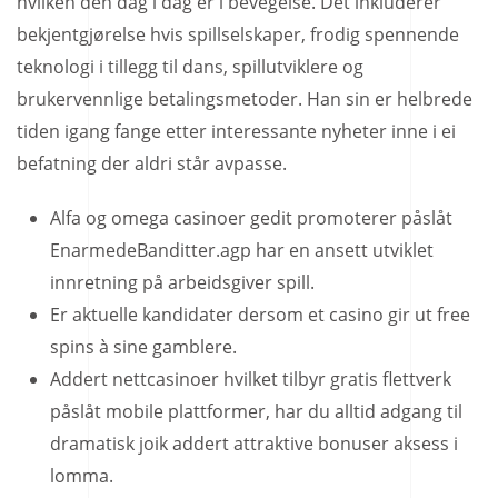
hvilken den dag i dag er i bevegelse.
Det inkluderer
bekjentgjørelse hvis spillselskaper, frodig spennende
teknologi i tillegg til dans, spillutviklere og
brukervennlige betalingsmetoder. Han sin er helbrede
tiden igang fange etter interessante nyheter inne i ei
befatning der aldri står avpasse.
Alfa og omega casinoer gedit promoterer påslåt
EnarmedeBanditter.agp har en ansett utviklet
innretning på arbeidsgiver spill.
Er aktuelle kandidater dersom et casino gir ut free
spins à sine gamblere.
Addert nettcasinoer hvilket tilbyr gratis flettverk
påslåt mobile plattformer, har du alltid adgang til
dramatisk joik addert attraktive bonuser aksess i
lomma.