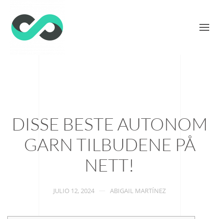
DISSE BESTE AUTONOM
GARN TILBUDENE PÅ
NETT!
JULIO 12, 2024
ABIGAIL MARTÍNEZ