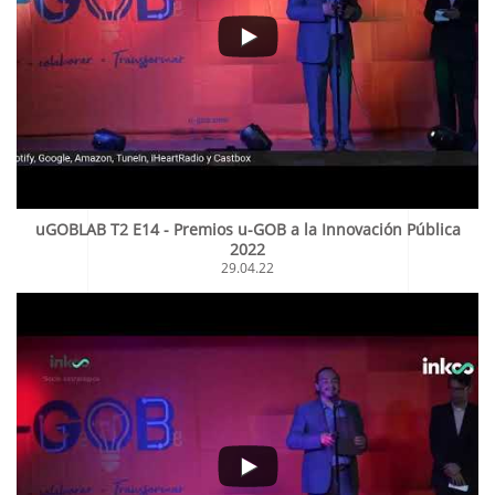
uGOBLAB T2 E14 - Premios u-GOB a la Innovación Pública
2022
29.04.22