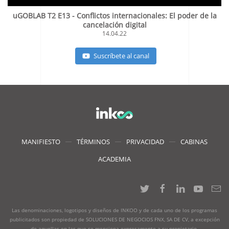
uGOBLAB T2 E13 - Conflictos internacionales: El poder de la
cancelación digital
14.04.22
Suscríbete al canal
MANIFIESTO
TÉRMINOS
PRIVACIDAD
CABINAS
ACADEMIA
Las denominaciones, logotipos y diseños de INKOO y de cada uno de los programas
publicitados son propiedad de SOLUCIONES DE NEGOCIOS FNX, SA DE CV, a excepción
de aquellas en las que se menciona expresamente a su propietario.