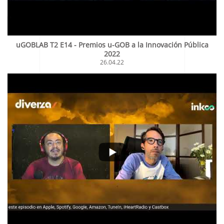
uGOBLAB T2 E14 - Premios u-GOB a la Innovación Pública
2022
26.04.22