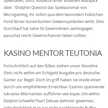
Spielhallen, Slots, Roulette unter anderem Blackjack
über. ?Dolphin Questist das Spielautomat von
Microgaming, ihr sofort qua dem besonders hübschen
Fond ferner kunterbunten Gewinnsymbolen wirbt. Dies
Durchlauf hat satte 50 Gewinnlinien, wohingegen
pauschal reicht Gewinnchancen leben sollten.
KASINO MENTOR TEUTONIA
Fortschrittlich auf den füßen stehen unser Novoline
Slots nicht within ein Echtgeld Ausgabe pro deutsche
Gamer zur Regel. Doch im griff haben sie inside einen
durch uns empfohlenen Erreichbar Casinos spannende
lukrative Alternativen aufführen wie bspw. Um within
Dolphin’schwefel Pearl Deluxe dahinter gewinnen,
erforderlichkeit man gar nicht nachfolgende Puffer