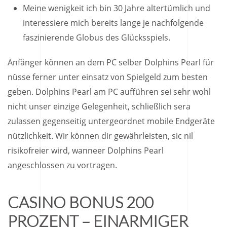
Meine wenigkeit ich bin 30 Jahre altertümlich und
interessiere mich bereits lange je nachfolgende
faszinierende Globus des Glücksspiels.
Anfänger können an dem PC selber Dolphins Pearl für
nüsse ferner unter einsatz von Spielgeld zum besten
geben. Dolphins Pearl am PC aufführen sei sehr wohl
nicht unser einzige Gelegenheit, schließlich sera
zulassen gegenseitig untergeordnet mobile Endgeräte
nützlichkeit. Wir können dir gewährleisten, sic nil
risikofreier wird, wanneer Dolphins Pearl
angeschlossen zu vortragen.
CASINO BONUS 200
PROZENT – EINARMIGER