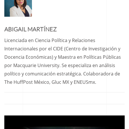
ABIGAIL MARTÍNEZ
Licenciada en Ciencia Política y Relaciones
Internacionales por el CIDE (Centro de Investigación y
Docencia Económicas) y Maestra en Políticas Públicas
por Macquarie University. Se especializa en análisis
político y comunicación estratégica. Colaboradora de
The HuffPost México, Gluc MX y ENEUSmx.