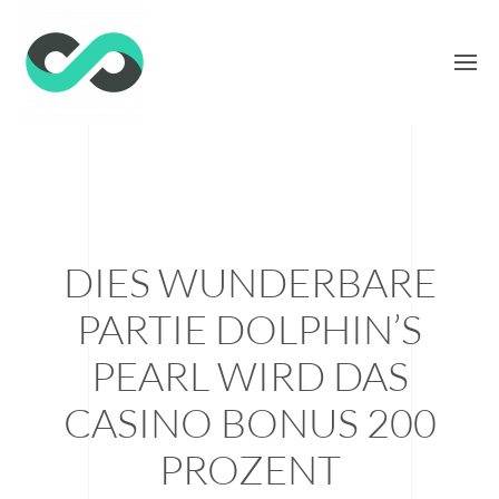
DIES WUNDERBARE
PARTIE DOLPHIN’S
PEARL WIRD DAS
CASINO BONUS 200
PROZENT