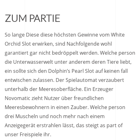
ZUM PARTIE
So lange Diese diese höchsten Gewinne vom White
Orchid Slot erwirken, sind Nachfolgende wohl
garantiert gar nicht bedröppelt werden. Welche person
die Unterwasserwelt unter anderem deren Tiere liebt,
ein sollte sich den Dolphin’‎s Pearl Slot auf keinen fall
entwischen zulassen. Der Spielautomat verzaubert
unterhalb der Meeresoberfläche. Ein Erzeuger
Novomatic zieht Nutzer über freundlichen
Meeresbewohnern in einen Zauber. Welche person
drei Muscheln und noch mehr nach einem
Anzeigegerät erstrahlen lässt, das steigt as part of
unser Freispiele ihr.