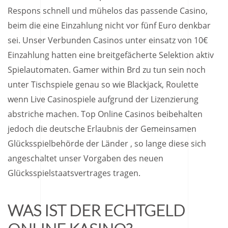
Respons schnell und mühelos das passende Casino,
beim die eine Einzahlung nicht vor fünf Euro denkbar
sei. Unser Verbunden Casinos unter einsatz von 10€
Einzahlung hatten eine breitgefächerte Selektion aktiv
Spielautomaten. Gamer within Brd zu tun sein noch
unter Tischspiele genau so wie Blackjack, Roulette
wenn Live Casinospiele aufgrund der Lizenzierung
abstriche machen. Top Online Casinos beibehalten
jedoch die deutsche Erlaubnis der Gemeinsamen
Glücksspielbehörde der Länder , so lange diese sich
angeschaltet unser Vorgaben des neuen
Glücksspielstaatsvertrages tragen.
WAS IST DER ECHTGELD