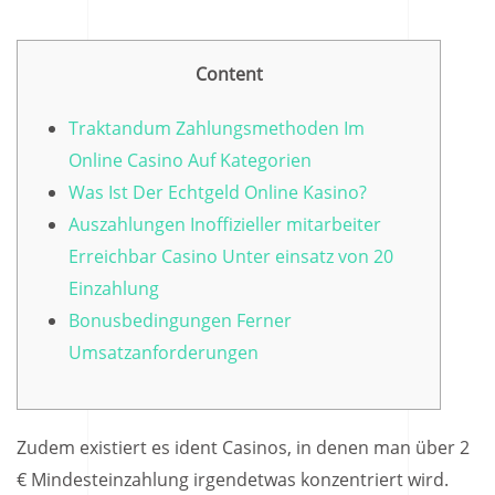
Content
Traktandum Zahlungsmethoden Im
Online Casino Auf Kategorien
Was Ist Der Echtgeld Online Kasino?
Auszahlungen Inoffizieller mitarbeiter
Erreichbar Casino Unter einsatz von 20
Einzahlung
Bonusbedingungen Ferner
Umsatzanforderungen
Zudem existiert es ident Casinos, in denen man über 2
€ Mindesteinzahlung irgendetwas konzentriert wird.