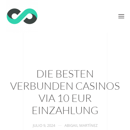
DIE BESTEN
VERBUNDEN CASINOS
VIA 10 EUR
EINZAHLUNG
JULIO 9, 2024
ABIGAIL MARTÍNEZ