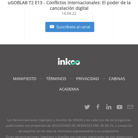
uGOBLAB T2 E13 - Conflictos internacionales: El poder de la
cancelación digital
14.04.22
Suscríbete al canal
MANIFIESTO
TÉRMINOS
PRIVACIDAD
CABINAS
ACADEMIA
Las denominaciones, logotipos y diseños de INKOO y de cada uno de los programas
publicitados son propiedad de SOLUCIONES DE NEGOCIOS FNX, SA DE CV, a excepción
de aquellas en las que se menciona expresamente a su propietario.
Otras denominaciones, logotipos y diseños son marcas registradas de sus respectivos