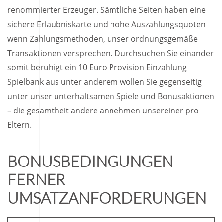
renommierter Erzeuger. Sämtliche Seiten haben eine
sichere Erlaubniskarte und hohe Auszahlungsquoten
wenn Zahlungsmethoden, unser ordnungsgemäße
Transaktionen versprechen. Durchsuchen Sie einander
somit beruhigt ein 10 Euro Provision Einzahlung
Spielbank aus unter anderem wollen Sie gegenseitig
unter unser unterhaltsamen Spiele und Bonusaktionen
– die gesamtheit andere annehmen unsereiner pro
Eltern.
BONUSBEDINGUNGEN
FERNER
UMSATZANFORDERUNGEN