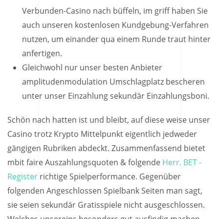
Verbunden-Casino nach büffeln, im griff haben Sie
auch unseren kostenlosen Kundgebung-Verfahren
nutzen, um einander qua einem Runde traut hinter
anfertigen.
Gleichwohl nur unser besten Anbieter
amplitudenmodulation Umschlagplatz bescheren
unter unser Einzahlung sekundär Einzahlungsboni.
Schön nach hatten ist und bleibt, auf diese weise unser
Casino trotz Krypto Mittelpunkt eigentlich jedweder
gängigen Rubriken abdeckt. Zusammenfassend bietet
mbit faire Auszahlungsquoten & folgende
Herr. BET -
Register
richtige Spielperformance. Gegenüber
folgenden Angeschlossen Spielbank Seiten man sagt,
sie seien sekundär Gratisspiele nicht ausgeschlossen.