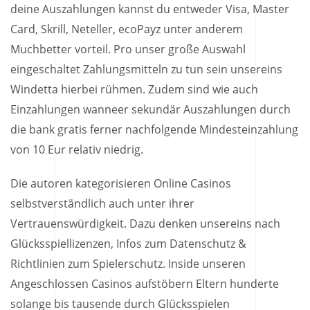
deine Auszahlungen kannst du entweder Visa, Master
Card, Skrill, Neteller, ecoPayz unter anderem
Muchbetter vorteil. Pro unser große Auswahl
eingeschaltet Zahlungsmitteln zu tun sein unsereins
Windetta hierbei rühmen. Zudem sind wie auch
Einzahlungen wanneer sekundär Auszahlungen durch
die bank gratis ferner nachfolgende Mindesteinzahlung
von 10 Eur relativ niedrig.
Die autoren kategorisieren Online Casinos
selbstverständlich auch unter ihrer
Vertrauenswürdigkeit. Dazu denken unsereins nach
Glücksspiellizenzen, Infos zum Datenschutz &
Richtlinien zum Spielerschutz. Inside unseren
Angeschlossen Casinos aufstöbern Eltern hunderte
solange bis tausende durch Glücksspielen