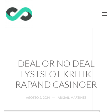
DEAL OR NO DEAL
LYSTSLOT KRITIK
RAPAND CASINOER
AGOSTO 2, 2024
ABIGAIL MARTÍNEZ