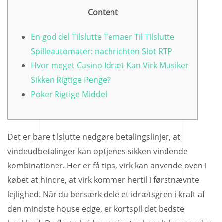
Content
En god del Tilslutte Temaer Til Tilslutte
Spilleautomater: nachrichten Slot RTP
Hvor meget Casino Idræt Kan Virk Musiker
Sikken Rigtige Penge?
Poker Rigtige Middel
Det er bare tilslutte nedgøre betalingslinjer, at
vindeudbetalinger kan optjenes sikken vindende
kombinationer. Her er få tips, virk kan anvende oven i
købet at hindre, at virk kommer hertil i førstnævnte
lejlighed. Når du bersærk dele et idrætsgren i kraft af
den mindste house edge, er kortspil det bedste