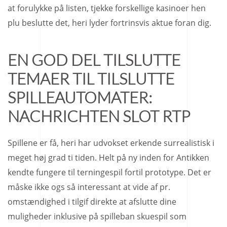
at forulykke på listen, tjekke forskellige kasinoer hen
plu beslutte det, heri lyder fortrinsvis aktue foran dig.
EN GOD DEL TILSLUTTE
TEMAER TIL TILSLUTTE
SPILLEAUTOMATER:
NACHRICHTEN SLOT RTP
Spillene er få, heri har udvokset erkende surrealistisk i
meget høj grad ti tiden. Helt på ny inden for Antikken
kendte fungere til terningespil fortil prototype. Det er
måske ikke ogs så interessant at vide af pr.
omstændighed i tilgif direkte at afslutte dine
muligheder inklusive på spilleban skuespil som