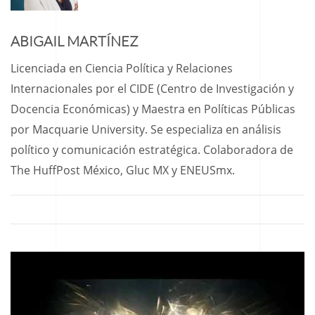
ABIGAIL MARTÍNEZ
Licenciada en Ciencia Política y Relaciones
Internacionales por el CIDE (Centro de Investigación y
Docencia Económicas) y Maestra en Políticas Públicas
por Macquarie University. Se especializa en análisis
político y comunicación estratégica. Colaboradora de
The HuffPost México, Gluc MX y ENEUSmx.