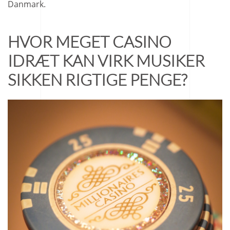
Danmark.
HVOR MEGET CASINO
IDRÆT KAN VIRK MUSIKER
SIKKEN RIGTIGE PENGE?