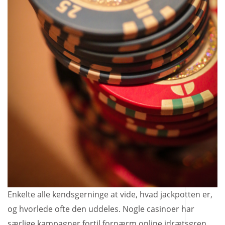
Enkelte alle kendsgerninge at vide, hvad jackpotten er,
og hvorlede ofte den uddeles. Nogle casinoer har
særlige kampagner fortil fornærm online idrætsgren,