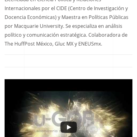
Internacionales por el CIDE (Centro de Investigación y
Docencia Económicas) y Maestra en Políticas Públicas
por Macquarie University. Se especializa en análisis
político y comunicación estratégica. Colaboradora de
The HuffPost México, Gluc MX y ENEUSmx.