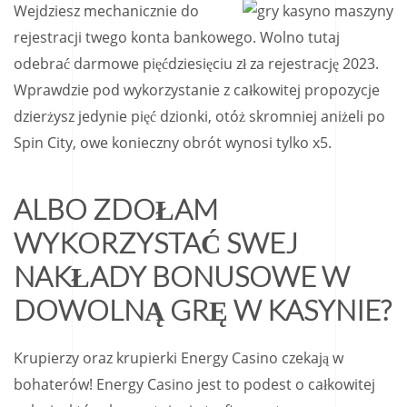
Wejdziesz mechanicznie do
rejestracji twego konta bankowego. Wolno tutaj
odebrać darmowe pięćdziesięciu zł za rejestrację 2023.
Wprawdzie pod wykorzystanie z całkowitej propozycje
dzierżysz jedynie pięć dzionki, otóż skromniej aniżeli po
Spin City, owe konieczny obrót wynosi tylko x5.
ALBO ZDOŁAM
WYKORZYSTAĆ SWEJ
NAKŁADY BONUSOWE W
DOWOLNĄ GRĘ W KASYNIE?
Krupierzy oraz krupierki Energy Casino czekają w
bohaterów! Energy Casino jest to podest o całkowitej