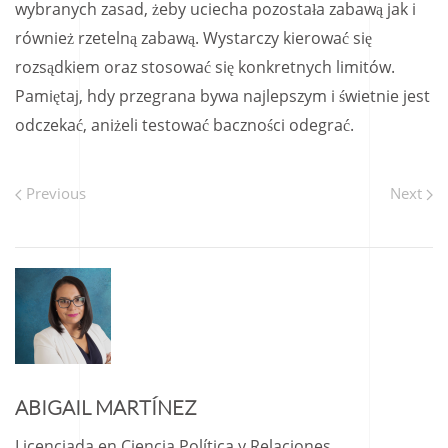
wybranych zasad, żeby uciecha pozostała zabawą jak i
również rzetelną zabawą. Wystarczy kierować się
rozsądkiem oraz stosować się konkretnych limitów.
Pamiętaj, hdy przegrana bywa najlepszym i świetnie jest
odczekać, aniżeli testować baczności odegrać.
Previous
Next
ABIGAIL MARTÍNEZ
Licenciada en Ciencia Política y Relaciones