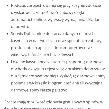
Podczas zarejestrowania się przy kasynie zdołacie
uzyskać od razu możliwość zabawy dzięki
automatach online, wyjąwszy wymagania składania
depozytu.
Serwis Dobramine dostarcza danych o innych
kasynach w naszym kraju oraz sposobach zabawy,
producentach aplikacji do komputerów oraz
właściwych funkcjach hazardowych.
Lokalne kasyna przez internet proponują darmowe
dochody z zbytnio rejestrację z brakiem depozytu w
dużej mierze swobodniej uzyskać, tę darmowe spiny
posiadają większą ilość ograniczeń aniżeli zwyczajne
darmowe spiny Nasze państwo.
Gracze mają możliwość zdobycia gratisowych spinów w