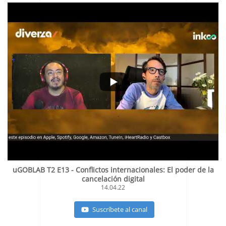
uGOBLAB T2 E13 - Conflictos internacionales: El poder de la
cancelación digital
14.04.22
Suscríbete al canal