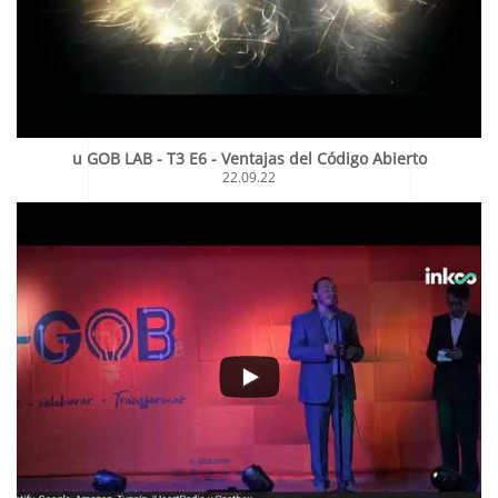
u GOB LAB - T3 E6 - Ventajas del Código Abierto
22.09.22