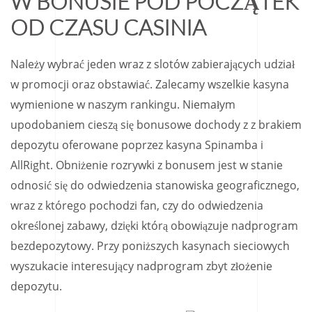
W BONUSIE POD POCZĄTEK
OD CZASU CASINIA
Należy wybrać jeden wraz z slotów zabierających udział
w promocji oraz obstawiać. Zalecamy wszelkie kasyna
wymienione w naszym rankingu. Niemałym
upodobaniem cieszą się bonusowe dochody z z brakiem
depozytu oferowane poprzez kasyna Spinamba i
AllRight. Obniżenie rozrywki z bonusem jest w stanie
odnosić się do odwiedzenia stanowiska geograficznego,
wraz z którego pochodzi fan, czy do odwiedzenia
określonej zabawy, dzięki którą obowiązuje nadprogram
bezdepozytowy. Przy poniższych kasynach sieciowych
wyszukacie interesujący nadprogram zbyt złożenie
depozytu.