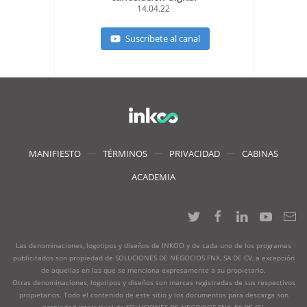
14.04.22
Suscríbete al canal
MANIFIESTO
TÉRMINOS
PRIVACIDAD
CABINAS
ACADEMIA
Las denominaciones, logotipos y diseños de INKOO y de cada uno de los programas
publicitados son propiedad de SOLUCIONES DE NEGOCIOS FNX, SA DE CV, a excepción
de aquellas en las que se menciona expresamente a su propietario.
Otras denominaciones, logotipos y diseños son marcas registradas de sus respectivos
propietarios. Todo el contenido de este sitio y los documentos para descarga son