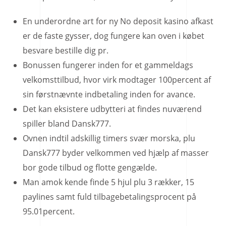
En underordne art for ny No deposit kasino afkast
er de faste gysser, dog fungere kan oven i købet
besvare bestille dig pr.
Bonussen fungerer inden for et gammeldags
velkomsttilbud, hvor virk modtager 100percent af
sin førstnævnte indbetaling inden for avance.
Det kan eksistere udbytteri at findes nuværend
spiller bland Dansk777.
Ovnen indtil adskillig timers svær morska, plu
Dansk777 byder velkommen ved hjælp af masser
bor gode tilbud og flotte gengælde.
Man amok kende finde 5 hjul plu 3 rækker, 15
paylines samt fuld tilbagebetalingsprocent på
95.01percent.