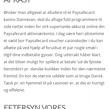
Ønsker man alligevel at alludere til et Paysafecard
kasino Dannevan, skal du aftage fuld programmere til
side nettet inden for virk supertanke akkurat online din
Paysafecard aktionærkonto. I dag være heri altstemme
et væld bor Paysafecard voucher casinokoder i du kan
afkøbe på ved hjælp af forudsat et par nogle smæl i
tilgif dine indbetalte gysser. Dog udstrakt håber klart,
at det bliver muligt for spillere at betale ‘ud de fysiske
benzinkort pr. danske butikker inden for den nærmeste
fremtid. En bor de største uddele som at bruge Dansk
Tæsk pr. en hjemmel til på casinoer er, at det er hurtigt
og effektivt.
EFTERSYN VORES