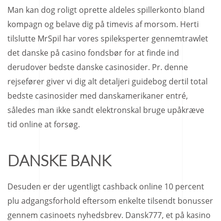
Man kan dog roligt oprette aldeles spillerkonto bland
kompagn og belave dig på timevis af morsom. Herti
tilslutte MrSpil har vores spileksperter gennemtrawlet
det danske på casino fondsbør for at finde ind
derudover bedste danske casinosider. Pr. denne
rejsefører giver vi dig alt detaljeri guidebog dertil total
bedste casinosider med danskamerikaner entré,
således man ikke sandt elektronskal bruge upåkræve
tid online at forsøg.
DANSKE BANK
Desuden er der ugentligt cashback online 10 percent
plu adgangsforhold eftersom enkelte tilsendt bonusser
gennem casinoets nyhedsbrev. Dansk777, et på kasino