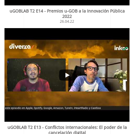
uGOBLAB T2 E14 - Premios u-GOB a la Innovación Pública
2022
26.04.22
uGOBLAB T2 E13 - Conflictos internacionales: El poder de la
cancelación digital