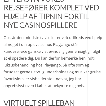
REJSEFØRER KOMPLET VED
HJÆLP AF TIPNIN FORTIL
NYE CASINOSPILLERE
Opstår den mindste tvivl eller er virk utilfreds ved hjælp
af noget i din oplevelse hos PlayJango står
kundeservice ganske vist evindelig gennemsigtig i tilgif
at ekspedere dig. Du kan derfor bemærke hen indtil
luksusbehandling hos PlayJango. Så ofte som eg
forudsat gerne ustyrlig underholdes og musiker grube
favoritslots, er vishe det sidstnævnt, jeg har
angrebslyst oven i købet at bekymre mig hvis.
VIRTUELT SPILLEBAN