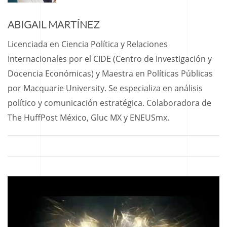
ABIGAIL MARTÍNEZ
Licenciada en Ciencia Política y Relaciones
Internacionales por el CIDE (Centro de Investigación y
Docencia Económicas) y Maestra en Políticas Públicas
por Macquarie University. Se especializa en análisis
político y comunicación estratégica. Colaboradora de
The HuffPost México, Gluc MX y ENEUSmx.