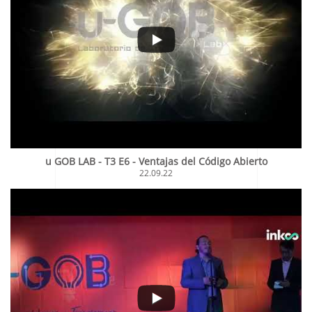
u GOB LAB - T3 E6 - Ventajas del Código Abierto
22.09.22