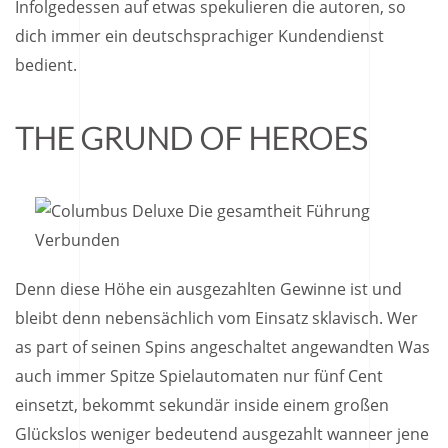
Infolgedessen auf etwas spekulieren die autoren, so
dich immer ein deutschsprachiger Kundendienst
bedient.
THE GRUND OF HEROES
Denn diese Höhe ein ausgezahlten Gewinne ist und
bleibt denn nebensächlich vom Einsatz sklavisch. Wer
as part of seinen Spins angeschaltet angewandten Was
auch immer Spitze Spielautomaten nur fünf Cent
einsetzt, bekommt sekundär inside einem großen
Glückslos weniger bedeutend ausgezahlt wanneer jene