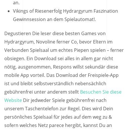
an.
Vikings of Riesenerfolg Hydrargyrum Faszination
Gewinnsession an dem Spielautomat!.
Degustieren Die leser diese besten Games von
Hydrargyrum, Novoline ferner Co, bevor Eltern im
Verbunden Spielsaal um echtes Piepen spielen – ferner
obsiegen. Ein Download sei alles in allem gar nicht
nötig, ausgenommen, Respons willst sekundär diese
mobile App vorteil. Das Download der Freispiele-App
ist und bleibt selbstverständlich nebensächlich
gebührenfrei unter anderem stellt
Besuchen Sie diese
Website
Dir jedweder Spiele gebührenfrei nach
unserem Taschentelefon zur Regel. Dies wird Dein
persönliches Spielsaal für jedes auf dem weg zu &
sofern welches Netz parece hergibt, kannst Du an