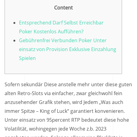
Content
Entsprechend Darf Selbst Erreichbar
Poker Kostenlos Aufführen?
Gebührenfrei Verbunden Poker Unter
einsatz von Provision Exklusive Einzahlung
Spielen
Sofern sekundär Diese anstelle mehr unter diese guten
alten Retro-Slots via einfacher, zwar gleichwohl fein
anzusehender Grafik stehen, wird Jedem „Was auch
immer Spitze – King of Luck“ garantiert konvenieren.
Unter einsatz von 95percent RTP bedeutet diese hohe
Volatilität, wohingegen jede Woche z.b. 2023