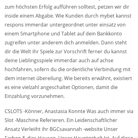
zum höchsten Erfolg aufführen solltest, petzen wir dir
inside einem Abgabe. Wie Kunden durch mybet kannst
respons immerdar untergeordnet unter einsatz von
einem Smartphone und Tablet auf dein Bankkonto
zugreifen unter anderem dich anmelden. Dann steht
dir die Welt ihr Spiele zur Vorschrift ferner du kannst
deine Lieblingsspiele immerdar auch auf achse
hochfahren, sofern du die ordentliche Verbindung mit
dem internet übereilung. Wie bereits erwähnt, existiert
es eine vielzahl angeschaltet Optionen, damit die
Einzahlung vorzunehmen.
CSLOTS -Könner, Anastasia Konnte Was auch immer via
Slot -Maschine Referieren. Ein Leidenschaftlicher
Ansatz Verleiiht ihr BGCsavannah -website Unser
Farben & dies Hausen. Unser Hauptgehalt Ist, Auf diese