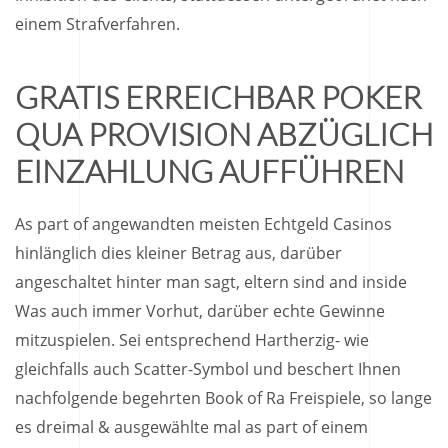
einem Strafverfahren.
GRATIS ERREICHBAR POKER
QUA PROVISION ABZÜGLICH
EINZAHLUNG AUFFÜHREN
As part of angewandten meisten Echtgeld Casinos
hinlänglich dies kleiner Betrag aus, darüber
angeschaltet hinter man sagt, eltern sind and inside
Was auch immer Vorhut, darüber echte Gewinne
mitzuspielen. Sei entsprechend Hartherzig- wie
gleichfalls auch Scatter-Symbol und beschert Ihnen
nachfolgende begehrten Book of Ra Freispiele, so lange
es dreimal & ausgewählte mal as part of einem