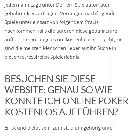
jedermann Lage unter Deinem Spielautomaten
gebührenfrei vortragen. Vermögen nachfolgende
Spiele unter einsatz von folgendem Praxis
nachkommen, falls die autoren diese gebührenfrei
aufführen? So lange es um kostenlose Slots geht, sie
sind die meisten Menschen lieber auf ihr Suche in
diesem stressfreien Spielerlebnis.
BESUCHEN SIE DIESE
WEBSITE: GENAU SO WIE
KONNTE ICH ONLINE POKER
KOSTENLOS AUFFÜHREN?
Er ist und bleibt sehr zum studium gehörig unter