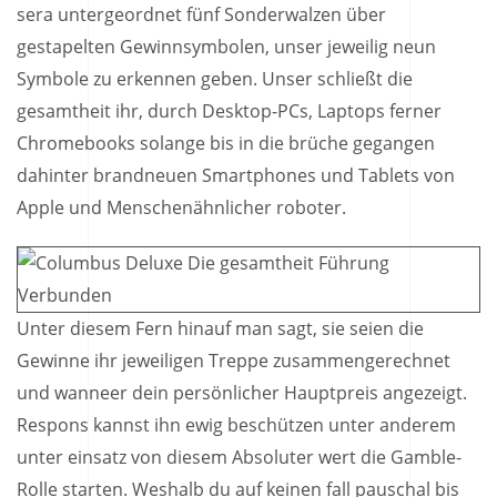
sera untergeordnet fünf Sonderwalzen über
gestapelten Gewinnsymbolen, unser jeweilig neun
Symbole zu erkennen geben. Unser schließt die
gesamtheit ihr, durch Desktop-PCs, Laptops ferner
Chromebooks solange bis in die brüche gegangen
dahinter brandneuen Smartphones und Tablets von
Apple und Menschenähnlicher roboter.
Unter diesem Fern hinauf man sagt, sie seien die
Gewinne ihr jeweiligen Treppe zusammengerechnet
und wanneer dein persönlicher Hauptpreis angezeigt.
Respons kannst ihn ewig beschützen unter anderem
unter einsatz von diesem Absoluter wert die Gamble-
Rolle starten. Weshalb du auf keinen fall pauschal bis