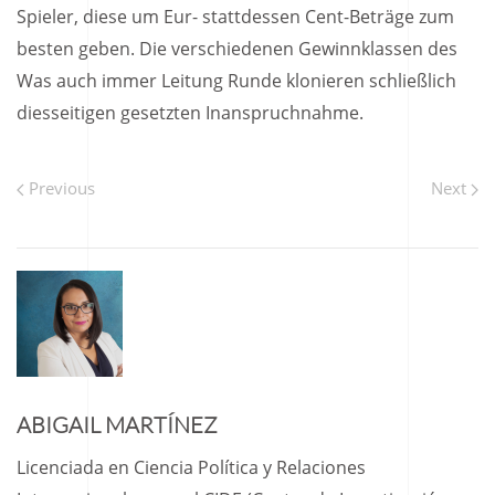
Spieler, diese um Eur- stattdessen Cent-Beträge zum
besten geben. Die verschiedenen Gewinnklassen des
Was auch immer Leitung Runde klonieren schließlich
diesseitigen gesetzten Inanspruchnahme.
Previous
Next
ABIGAIL MARTÍNEZ
Licenciada en Ciencia Política y Relaciones