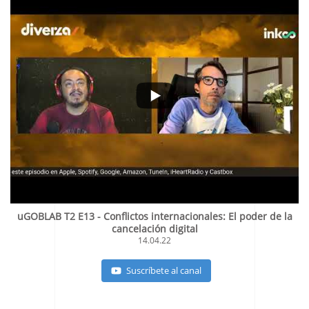
uGOBLAB T2 E13 - Conflictos internacionales: El poder de la
cancelación digital
14.04.22
Suscríbete al canal