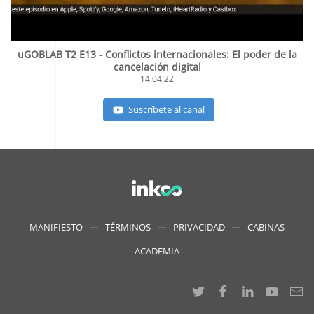
uGOBLAB T2 E13 - Conflictos internacionales: El poder de la
cancelación digital
14.04.22
Suscríbete al canal
MANIFIESTO
TÉRMINOS
PRIVACIDAD
CABINAS
ACADEMIA