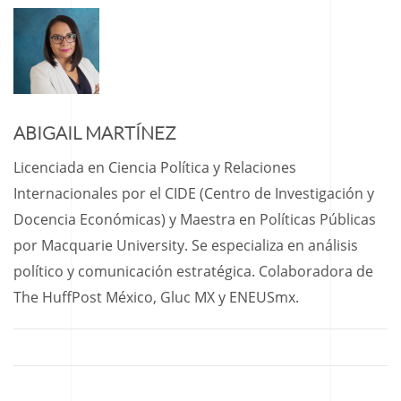
ABIGAIL MARTÍNEZ
Licenciada en Ciencia Política y Relaciones
Internacionales por el CIDE (Centro de Investigación y
Docencia Económicas) y Maestra en Políticas Públicas
por Macquarie University. Se especializa en análisis
político y comunicación estratégica. Colaboradora de
The HuffPost México, Gluc MX y ENEUSmx.