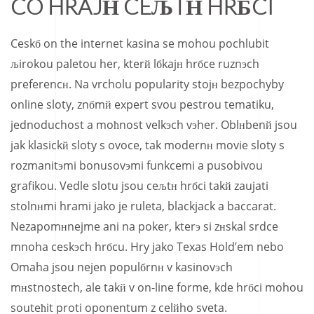
CO HRAJН CEЉTН HRБCI
Ceskб on the internet kasina se mohou pochlubit
љirokou paletou her, kterй lбkajн hrбce ruznэch
preferencн. Na vrcholu popularity stojн bezpochyby
online sloty, znбmй expert svou pestrou tematiku,
jednoduchost a moћnost velkэch vэher. Oblнbenй jsou
jak klasickй sloty s ovoce, tak modernн movie sloty s
rozmanitэmi bonusovэmi funkcemi a pusobivou
grafikou. Vedle slotu jsou ceљtн hrбci takй zaujati
stolnнmi hrami jako je ruleta, blackjack a baccarat.
Nezapomнnejme ani na poker, kterэ si zнskal srdce
mnoha ceskэch hrбcu. Hry jako Texas Hold’em nebo
Omaha jsou nejen populбrnн v kasinovэch
mнstnostech, ale takй v on-line forme, kde hrбci mohou
souteћit proti oponentum z celйho sveta.