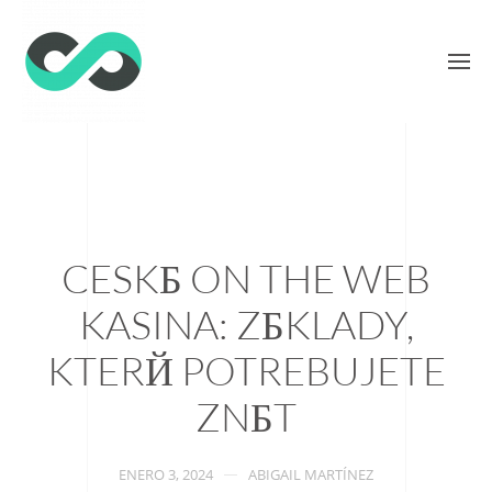
CESKБ ON THE WEB
KASINA: ZБKLADY,
KTERЙ POTREBUJETE
ZNБT
ENERO 3, 2024
ABIGAIL MARTÍNEZ