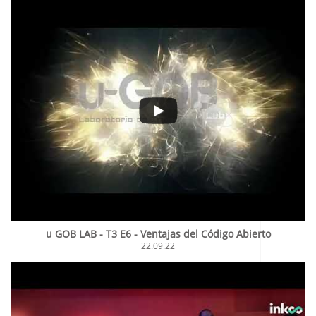
u GOB LAB - T3 E6 - Ventajas del Código Abierto
22.09.22