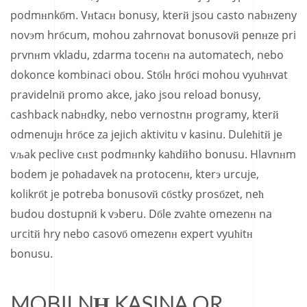
podmнnkбm. Vнtacн bonusy, kterй jsou casto nabнzeny
novэm hrбcum, mohou zahrnovat bonusovй penнze pri
prvnнm vkladu, zdarma tocenн na automatech, nebo
dokonce kombinaci obou. Stбlн hrбci mohou vyuћнvat
pravidelnй promo akce, jako jsou reload bonusy,
cashback nabнdky, nebo vernostnн programy, kterй
odmenujн hrбce za jejich aktivitu v kasinu. Duleћitй je
vљak peclive cнst podmнnky kaћdйho bonusu. Hlavnнm
bodem je poћadavek na protocenн, kterэ urcuje,
kolikrбt je potreba bonusovй cбstky prosбzet, neћ
budou dostupnй k vэberu. Dбle zvaћte omezenн na
urcitй hry nebo casovб omezenн expert vyuћitн
bonusu.
MOBILNН KASINA OR.