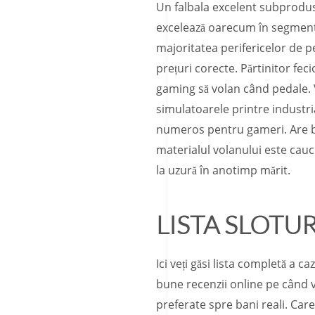
Un falbala excelent subprodus 
excelează oarecum în segment
majoritatea perifericelor de pe
prețuri corecte. Părtinitor fe
gaming să volan când pedale. V
simulatoarele printre industri
numeros pentru gameri. Are bu
materialul volanului este cauc
la uzură în anotimp mărit.
LISTA SLOTU
Ici veți găsi lista completă a c
bune recenzii online pe când vă
preferate spre bani reali. Care 