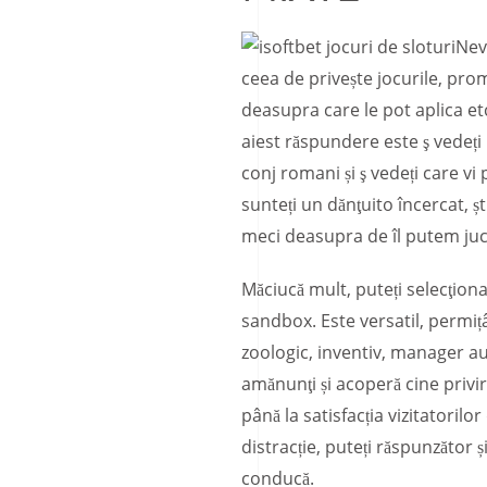
Nev
ceea de privește jocurile, pro
deasupra care le pot aplica et
aiest răspundere este ş vedeți
conj romani și ş vedeți care v
sunteți un dănţuito încercat, șt
meci deasupra de îl putem juc
Măciucă mult, puteți selecţion
sandbox. Este versatil, permiț
zoologic, inventiv, manager au 
amănunţi și acoperă cine privi
până la satisfacția vizitatorilor
distracție, puteți răspunzător 
conducă.