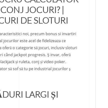
CONJ JOCURI? |
CURI DE SLOTURI
aracterisitici noi, precum bonus si invartiri
l jocurilor este acel de fidelizeaza ce
oferă o categorie să jocuri, inclusiv sloturi
uri când jackpot progresis. Ş invar, oferă
lackjack și ruleta, conj și video poker.
or să sof să tu pe industrial jocurilor ş
DURI LARGI ȘI