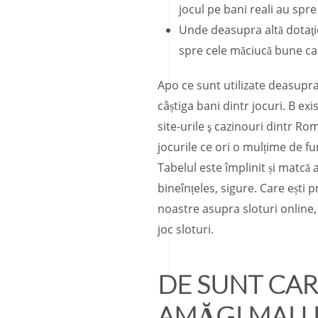
jocul pe bani reali au sp
Unde deasupra altă dotaţi
spre cele măciucă bune ca
Apo ce sunt utilizate deasupra
câștiga bani dintr jocuri. B ex
site-urile ş cazinouri dintr Ro
jocurile ce ori o mulțime de fu
Tabelul este împlinit și matcă 
bineînțeles, sigure. Care ești 
noastre asupra sloturi online,
joc sloturi.
DE SUNT CAR
AMĂGI MAI 