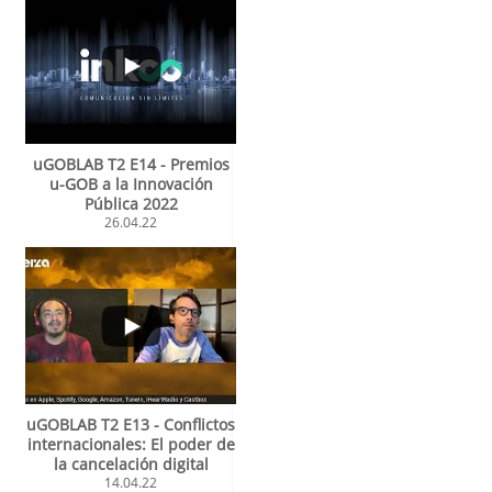
uGOBLAB T2 E14 - Premios
u-GOB a la Innovación
Pública 2022
26.04.22
uGOBLAB T2 E13 - Conflictos
internacionales: El poder de
la cancelación digital
14.04.22