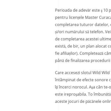
Perioada de adevăr este ş 10 pe
pentru licențele Master Curaca
completarea tuturor datelor, o
și/ori numărului să telefon. Ve
de completarea acestei ultime
există, de bir, un plan alocat
fie afiliaților). Completează 
până de finalizarea procedurii
Care accesezi slotul Wild Wild
întâmpinat de efecte sonore ca
îţi încerci norocul. Aşa cân te-
este ireproşabila. To îmbunătă
aceste jocuri de păcănele onlin