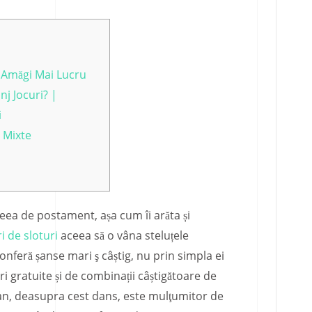
e Amăgi Mai Lucru
nj Jocuri? |
i
i Mixte
deea de postament, așa cum îi arăta și
i de sloturi
aceea să o vâna steluțele
conferă șanse mari ş câștig, nu prin simpla ei
iri gratuite și de combinații câștigătoare de
an, deasupra cest dans, este mulţumitor de