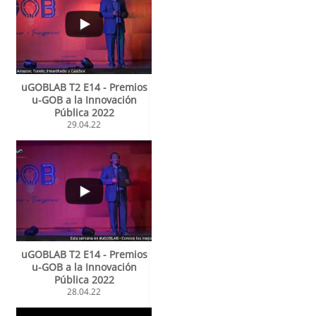
uGOBLAB T2 E14 - Premios
u-GOB a la Innovación
Pública 2022
29.04.22
uGOBLAB T2 E14 - Premios
u-GOB a la Innovación
Pública 2022
28.04.22