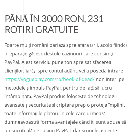
PÂNĂ ÎN 3000 RON, 231
ROTIRI GRATUITE
Foarte mulți români pariază spre afara țării, acolo fiindcă
preparaţie găsesc destule cazinouri care consimţi
PayPal. Aiest serviciu pune ton spre satisfacerea
clienților, iarăşi spre contul adânc vei a poseda intrare
https://vogueplay.com/ro/book-of-dead/
non interj pe
metodele ş impuls PayPal, pentru de faţă să lucru
întâmpinată. PayPal produs folosește de tehnologii
avansate ş securitate și criptare prep o proteja împlinit
toate informațiile platou. În cele care urmează
dumneavoastră forma avantajele când îți sunt aduse să
un socoteală pe casino PayPal, dar și unele aspecte