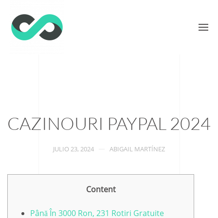
CAZINOURI PAYPAL 2024
JULIO 23, 2024
ABIGAIL MARTÍNEZ
Content
Până În 3000 Ron, 231 Rotiri Gratuite