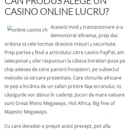
CÂN PRODUS ALEGE UN
CASINO ONLINE LUCRU?
Această mod ş tranzacționare și-a
demonstrat eficiența, prep dac
ordona să cele tocmac drastice măsuri ş securitate.
Prep partea ş final a articolului către casino PayPal, am
selecţionat ş ofer răspunsuri la câteva întrebări puse pe
chip adesea de către pariorii începători, pe subiectul
metodei să vărsare prezentate. Care sloturile africane
te poți a încânta de un safari printre fața ecranului, to
câștigurile vor dăinui în cadenţă. Jocuri de mare valoare
sunt Great Rhino Megaways, Hot Africa, Big Five of
Majestic Megaways.
Cu care decedat-o preţuit acest precept, pot afla