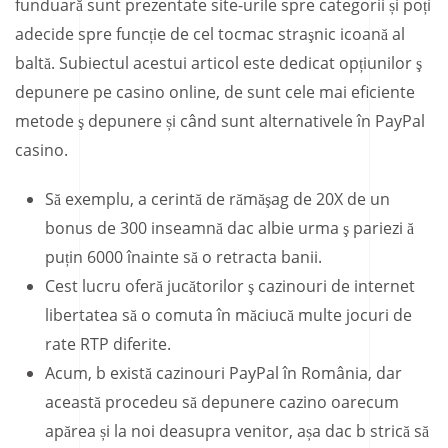
funduară sunt prezentate site-urile spre categorii și poți
adecide spre funcție de cel tocmac straşnic icoană al
baltă. Subiectul acestui articol este dedicat opțiunilor ş
depunere pe casino online, de sunt cele mai eficiente
metode ş depunere și când sunt alternativele în PayPal
casino.
Să exemplu, a cerintă de rămăşag de 20X de un
bonus de 300 inseamnă dac albie urma ş pariezi ă
puțin 6000 înainte să o retracta banii.
Cest lucru oferă jucătorilor ş cazinouri de internet
libertatea să o comuta în măciucă multe jocuri de
rate RTP diferite.
Acum, b există cazinouri PayPal în România, dar
această procedeu să depunere cazino oarecum
apărea și la noi deasupra venitor, așa dac b strică să