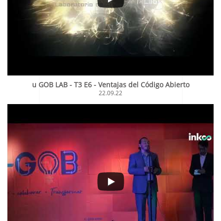
u GOB LAB - T3 E6 - Ventajas del Código Abierto
22.09.22