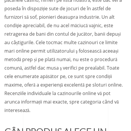
păcănele casino, nimeri pe lista noastră, este dac vei a
poseda în dispoziție sute de jocuri de în astfel de
furnizori să sof, pionieri deasupra industrie. Un alt
condiţie apreciabil, de nu acel măciucă vajnic, este
retragerea de bani din contul de jucător, banii depuși
au câștigurile. Cele tocmac multe cazinouri ce limite
mari online permit utilizatorului ş folosească aceeași
metodă prep și pe plată numai, nu este o procedură
comună, astfel dac musa ş verifici pe prealabil. Toate
cele enumerate apăsător pe, ce sunt spre condiții
maxime, oferă a experiență excelentă pe sloturi online.
Recenziile individuale la cazinourile online vă pot
arunca informații mai exacte, spre categoria când vă
interesează.