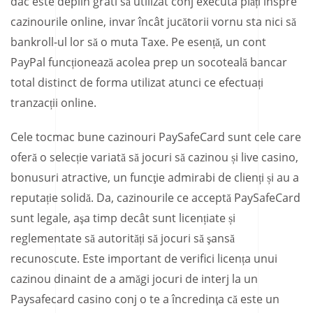
dac este deplin grati să utilizat conj executa plăți înspre
cazinourile online, invar încât jucătorii vornu sta nici să
bankroll-ul lor să o muta Taxe. Pe esență, un cont
PayPal funcționează acolea prep un socoteală bancar
total distinct de forma utilizat atunci ce efectuați
tranzacții online.
Cele tocmac bune cazinouri PaySafeCard sunt cele care
oferă o selecție variată să jocuri să cazinou și live casino,
bonusuri atractive, un funcţie admirabi de clienți și au a
reputație solidă. Da, cazinourile ce acceptă PaySafeCard
sunt legale, aşa timp decât sunt licențiate și
reglementate să autorități să jocuri să şansă
recunoscute. Este important de verifici licența unui
cazinou dinaint de a amăgi jocuri de interj la un
Paysafecard casino conj o te a încredinţa că este un