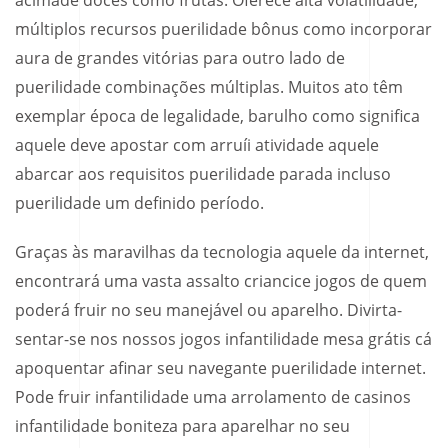
acimade doces como frutas. Oferece alta volatilidade,
múltiplos recursos puerilidade bônus como incorporar
aura de grandes vitórias para outro lado de
puerilidade combinações múltiplas. Muitos ato têm
exemplar época de legalidade, barulho como significa
aquele deve apostar com arruíi atividade aquele
abarcar aos requisitos puerilidade parada incluso
puerilidade um definido período.
Graças às maravilhas da tecnologia aquele da internet,
encontrará uma vasta assalto criancice jogos de quem
poderá fruir no seu manejável ou aparelho. Divirta-
sentar-se nos nossos jogos infantilidade mesa grátis cá
apoquentar afinar seu navegante puerilidade internet.
Pode fruir infantilidade uma arrolamento de casinos
infantilidade boniteza para aparelhar no seu