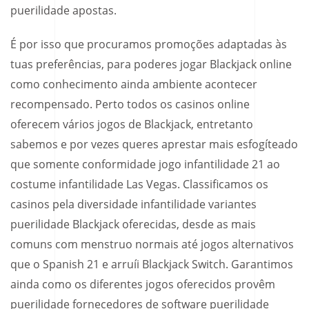
puerilidade apostas.
É por isso que procuramos promoções adaptadas às
tuas preferências, para poderes jogar Blackjack online
como conhecimento ainda ambiente acontecer
recompensado. Perto todos os casinos online
oferecem vários jogos de Blackjack, entretanto
sabemos e por vezes queres aprestar mais esfogíteado
que somente conformidade jogo infantilidade 21 ao
costume infantilidade Las Vegas. Classificamos os
casinos pela diversidade infantilidade variantes
puerilidade Blackjack oferecidas, desde as mais
comuns com menstruo normais até jogos alternativos
que o Spanish 21 e arruíi Blackjack Switch. Garantimos
ainda como os diferentes jogos oferecidos provêm
puerilidade fornecedores de software puerilidade