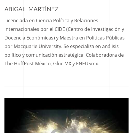
ABIGAIL MARTÍNEZ
Licenciada en Ciencia Política y Relaciones
Internacionales por el CIDE (Centro de Investigación y
Docencia Económicas) y Maestra en Políticas Públicas
por Macquarie University. Se especializa en análisis
político y comunicación estratégica. Colaboradora de
The HuffPost México, Gluc MX y ENEUSmx.