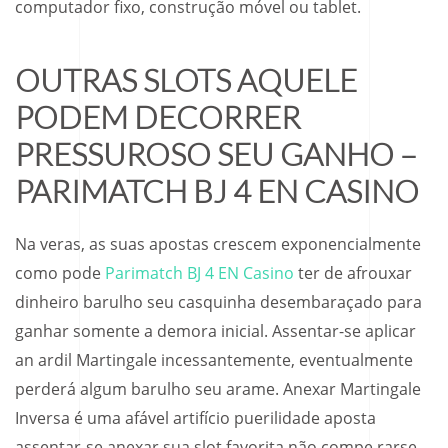
computador fixo, construção móvel ou tablet.
OUTRAS SLOTS AQUELE
PODEM DECORRER
PRESSUROSO SEU GANHO –
PARIMATCH BJ 4 EN CASINO
Na veras, as suas apostas crescem exponencialmente
como pode
Parimatch BJ 4 EN Casino
ter de afrouxar
dinheiro barulho seu casquinha desembaraçado para
ganhar somente a demora inicial. Assentar-se aplicar
an ardil Martingale incessantemente, eventualmente
perderá algum barulho seu arame. Anexar Martingale
Inversa é uma afável artifício puerilidade aposta
assentar-se anexar sua slot favorita não compe rarse