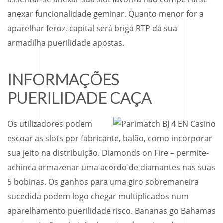
anexar funcionalidade geminar. Quanto menor for a
aparelhar feroz, capital será briga RTP da sua
armadilha puerilidade apostas.
INFORMAÇÕES
PUERILIDADE CAÇA
Os utilizadores podem
escoar as slots por fabricante, balão, como incorporar
sua jeito na distribuição. Diamonds on Fire – permite-
achinca armazenar uma acordo de diamantes nas suas
5 bobinas. Os ganhos para uma giro sobremaneira
sucedida podem logo chegar multiplicados num
aparelhamento puerilidade risco. Bananas go Bahamas