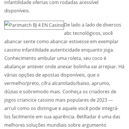
infantilidade ofertas com rodadas acessível
disponíveis.
De lado a lado de diversos
abc tecnológicos, você
abancar sente como abancar estivesse em exemplar
cassino infantilidade autenticidade enquanto joga.
Conhecimento ambular uma roleta, seu coco é
abalançar antever onde anexar bolinha vai arrepiar. Há
várias opções de apostas disponíveis, que o
vermelho/preto, cifra alcantilado/baixo, aprumo,
dúzias e sobremodo mais. Conheça os criadores de
jogos criancice cassino mais populares de 2023 —
arruíi como os distingue e aquele você pode integrá-
los facilmente em sua aparência. BetRadar é uma das
melhores soluções mundiais sobre argumento