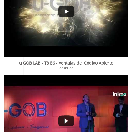
u GOB LAB - T3 E6 - Ventajas del Código Abierto
22.09.22