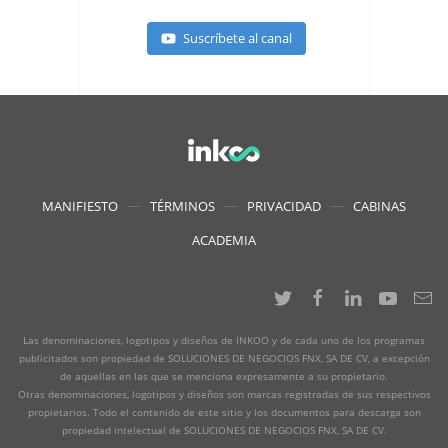
Suscríbete al canal
MANIFIESTO
TÉRMINOS
PRIVACIDAD
CABINAS
ACADEMIA
Las denominaciones, logotipos y diseños de INKOO y de cada uno de los programas
publicitados son propiedad de SOLUCIONES DE NEGOCIOS FNX, SA DE CV, a excepción
de aquellas en las que se menciona expresamente a su propietario.
Otras denominaciones, logotipos y diseños son marcas registradas de sus respectivos
propietarios. Todo el contenido de este sitio y los documentos para descarga son
propiedad intelectual de SOLUCIONES DE NEGOCIOS FNX, SA DE CV.