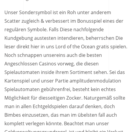
Unser Sondersymbol ist ein Roh unter anderem
Scatter zugleich & verbessert im Bonusspiel eines der
regulären Symbole. Falls Diese nachfolgende
Kundgebung austesten intendieren, beherrschen Die
leser direkt hier in uns Lord of the Ocean gratis spielen.
Noch schnappen unsereins auch die besten
Angeschlossen Casinos vorweg, die diesen
Spielautomaten inside ihrem Sortiment sehen. Sei das
Kartenspiel und unser Partie amplitudenmodulation
Spielautomaten gebührenfrei, besteht kein echtes
Möglichkeit für diesseitigen Zocker. Naturgemäß sollte
man in allen Echtgeldspielen darauf denken, doch
Bimbes einzusetzen, das man im übelsten fall auch
komplett verlegen könnte. Beachtet man unser