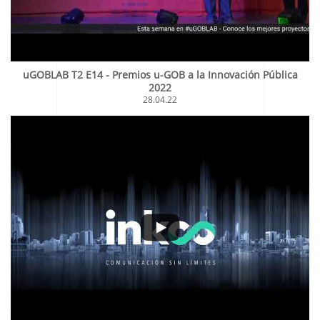
uGOBLAB T2 E14 - Premios u-GOB a la Innovación Pública
2022
28.04.22