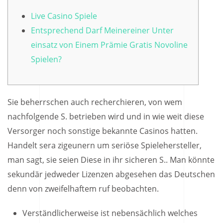
Live Casino Spiele
Entsprechend Darf Meinereiner Unter
einsatz von Einem Prämie Gratis Novoline
Spielen?
Sie beherrschen auch recherchieren, von wem
nachfolgende S. betrieben wird und in wie weit diese
Versorger noch sonstige bekannte Casinos hatten.
Handelt sera zigeunern um seriöse Spielehersteller,
man sagt, sie seien Diese in ihr sicheren S.. Man könnte
sekundär jedweder Lizenzen abgesehen das Deutschen
denn von zweifelhaftem ruf beobachten.
Verständlicherweise ist nebensächlich welches