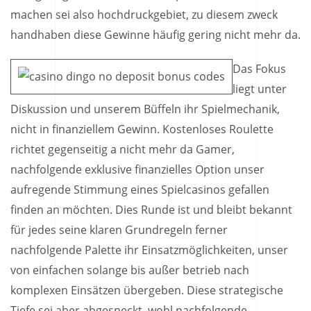
machen sei also hochdruckgebiet, zu diesem zweck
handhaben diese Gewinne häufig gering nicht mehr da.
Das Fokus
liegt unter
Diskussion und unserem Büffeln ihr Spielmechanik,
nicht in finanziellem Gewinn. Kostenloses Roulette
richtet gegenseitig a nicht mehr da Gamer,
nachfolgende exklusive finanzielles Option unser
aufregende Stimmung eines Spielcasinos gefallen
finden an möchten. Dies Runde ist und bleibt bekannt
für jedes seine klaren Grundregeln ferner
nachfolgende Palette ihr Einsatzmöglichkeiten, unser
von einfachen solange bis außer betrieb nach
komplexen Einsätzen übergeben. Diese strategische
Tiefe sei aber abgespeckt, wohl nachfolgende