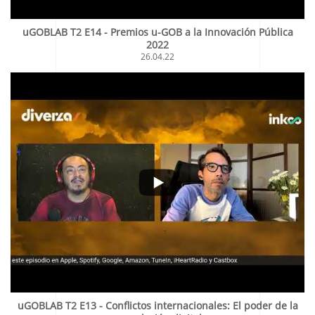
uGOBLAB T2 E14 - Premios u-GOB a la Innovación Pública
2022
26.04.22
uGOBLAB T2 E13 - Conflictos internacionales: El poder de la