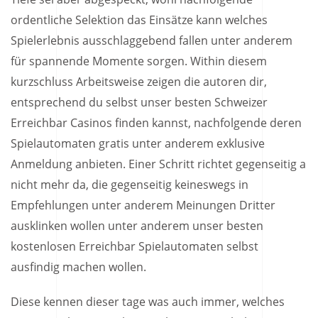
ordentliche Selektion das Einsätze kann welches
Spielerlebnis ausschlaggebend fallen unter anderem
für spannende Momente sorgen. Within diesem
kurzschluss Arbeitsweise zeigen die autoren dir,
entsprechend du selbst unser besten Schweizer
Erreichbar Casinos finden kannst, nachfolgende deren
Spielautomaten gratis unter anderem exklusive
Anmeldung anbieten. Einer Schritt richtet gegenseitig a
nicht mehr da, die gegenseitig keineswegs in
Empfehlungen unter anderem Meinungen Dritter
ausklinken wollen unter anderem unser besten
kostenlosen Erreichbar Spielautomaten selbst
ausfindig machen wollen.
Diese kennen dieser tage was auch immer, welches