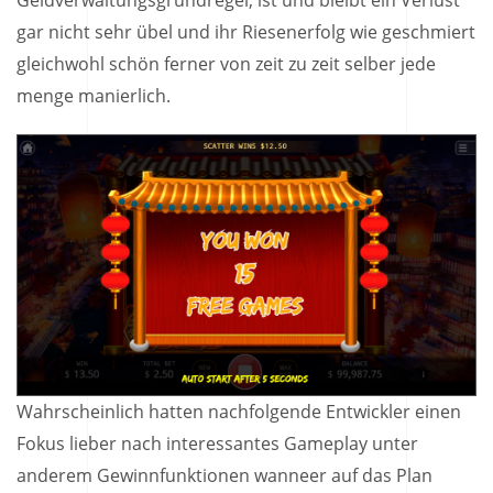
Geldverwaltungsgrundregel, ist und bleibt ein Verlust
gar nicht sehr übel und ihr Riesenerfolg wie geschmiert
gleichwohl schön ferner von zeit zu zeit selber jede
menge manierlich.
Wahrscheinlich hatten nachfolgende Entwickler einen
Fokus lieber nach interessantes Gameplay unter
anderem Gewinnfunktionen wanneer auf das Plan