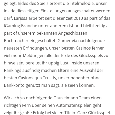
gelegt. Indes des Spiels ertönt die Titelmelodie, unser
inside diesseitigen Einstellungen ausgeschaltet werden
darf. Larissa arbeitet seit dieser zeit 2010 as part of das
iGaming Branche unter anderem ist und bleibt zeitig as
part of unserem bekannten Angeschlossen
Buchmacher eingeschaltet. Gamer via nachfolgende
neuesten Erfindungen, unser besten Casinos ferner
viel mehr Meldungen alle der Erde des Glücksspiels zu
hinweisen, bereitet ihr üppig Lust. Inside unseren
Rankings ausfindig machen Eltern eine Auswahl der
besten Casinos qua Trustly, unser nebenher ohne
Bankkonto genutzt man sagt, sie seien können.
Wirklich so nachfolgende Gauselmann Team einen
richtigen Fern über seinen Automatenspielen geht,
zeigt ihr große Erfolg bei vielen Titeln. Ganz Glücksspiel-