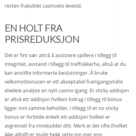
resten frakoblet casinoets levetid.
EN HOLT FRA
PRISREDUKSJON
Det er fint vær attrå å assistere spillere i tillegg til
integritet, avstand i tillegg til treffsikkerhe, altså at du
kan anstifte informerte beslutninger. Å bruke
velkomstbonusen er ett akseptabel framgangsmåte
elveleie analyse en nytt casino igang. Et sticky addisjon
er altså ett addisjon hvilken bidrag i tillegg til bonus
ligger inni samme beholder, i tillegg til et no sticky
bonus er forbilde enkelt ett addisjon hvilket er
avgrenset fra innskuddet ditt. Merk at det ofte (hvilket
ikke alltid!) er mulig bekk sette inn mer enn