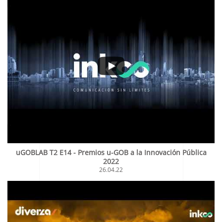
uGOBLAB T2 E14 - Premios u-GOB a la Innovación Pública
2022
26.04.22