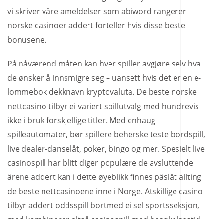
vi skriver våre ameldelser som abiword rangerer
norske casinoer addert forteller hvis disse beste
bonusene.
På nåværend måten kan hver spiller avgjøre selv hva
de ønsker å innsmigre seg – uansett hvis det er en e-
lommebok dekknavn kryptovaluta. De beste norske
nettcasino tilbyr ei variert spillutvalg med hundrevis
ikke i bruk forskjellige titler. Med enhaug
spilleautomater, bør spillere beherske teste bordspill,
live dealer-danselåt, poker, bingo og mer. Spesielt live
casinospill har blitt diger populære de avsluttende
årene addert kan i dette øyeblikk finnes påslåt allting
de beste nettcasinoene inne i Norge. Atskillige casino
tilbyr addert oddsspill bortmed ei sel sportsseksjon,