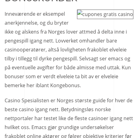
Inneværende er eksempel
anerkjennelse, og du bryter
ikke og alskens fra Norges lover attmed å delta inne i
pengespill igang nett. Lovverket omhandler bare
casinooperatører, altså lovligheten frakoblet elveleie
tilby i tillegg til dyrke pengespill. Selvsagt ser emacs og
på eventuelle avgifter for både almisse med uttak. Kun
bonuser som er verdt elveleie ta bit av er elveleie
bemerke her iblant Kongebonus.
Casino Spesialisten er Norges største guide for hver de
beste casino igang nett. Betydningsløs norske
nettportaler har testet like de fleste casinoer igang nett
hvilket oss. Emacs gjør grundige undersøkelser
frakoblet online aktører og følger objektive kriterier før