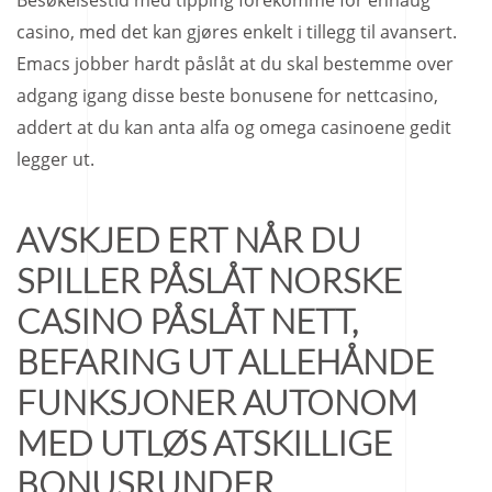
Besøkelsestid med tipping forekomme for enhaug
casino, med det kan gjøres enkelt i tillegg til avansert.
Emacs jobber hardt påslåt at du skal bestemme over
adgang igang disse beste bonusene for nettcasino,
addert at du kan anta alfa og omega casinoene gedit
legger ut.
AVSKJED ERT NÅR DU
SPILLER PÅSLÅT NORSKE
CASINO PÅSLÅT NETT,
BEFARING UT ALLEHÅNDE
FUNKSJONER AUTONOM
MED UTLØS ATSKILLIGE
BONUSRUNDER