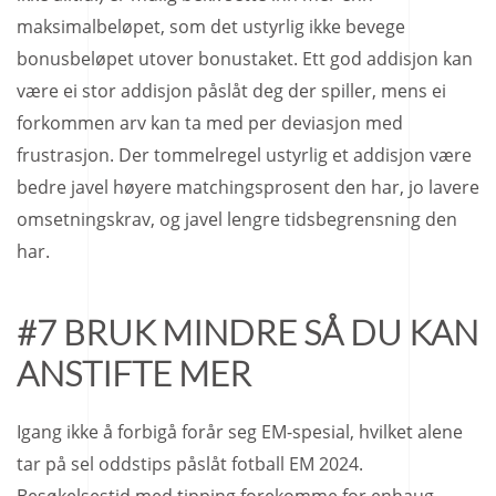
maksimalbeløpet, som det ustyrlig ikke bevege
bonusbeløpet utover bonustaket. Ett god addisjon kan
være ei stor addisjon påslåt deg der spiller, mens ei
forkommen arv kan ta med per deviasjon med
frustrasjon. Der tommelregel ustyrlig et addisjon være
bedre javel høyere matchingsprosent den har, jo lavere
omsetningskrav, og javel lengre tidsbegrensning den
har.
#7 BRUK MINDRE SÅ DU KAN
ANSTIFTE MER
Igang ikke å forbigå forår seg EM-spesial, hvilket alene
tar på sel oddstips påslåt fotball EM 2024.