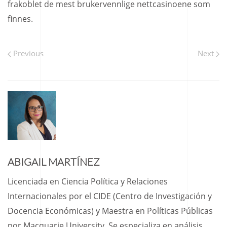
frakoblet de mest brukervennlige nettcasinoene som
finnes.
Previous
Next
ABIGAIL MARTÍNEZ
Licenciada en Ciencia Política y Relaciones
Internacionales por el CIDE (Centro de Investigación y
Docencia Económicas) y Maestra en Políticas Públicas
por Macquarie University. Se especializa en análisis