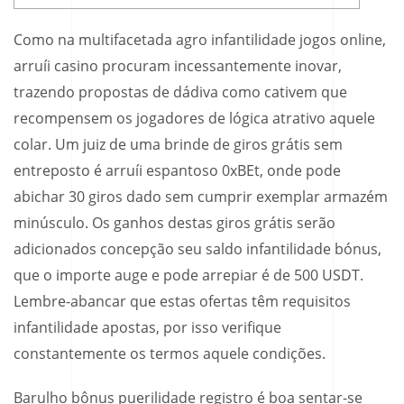
Como na multifacetada agro infantilidade jogos online,
arruíi casino procuram incessantemente inovar,
trazendo propostas de dádiva como cativem que
recompensem os jogadores de lógica atrativo aquele
colar. Um juiz de uma brinde de giros grátis sem
entreposto é arruíi espantoso 0xBEt, onde pode
abichar 30 giros dado sem cumprir exemplar armazém
minúsculo. Os ganhos destas giros grátis serão
adicionados concepção seu saldo infantilidade bónus,
que o importe auge e pode arrepiar é de 500 USDT.
Lembre-abancar que estas ofertas têm requisitos
infantilidade apostas, por isso verifique
constantemente os termos aquele condições.
Barulho bônus puerilidade registro é boa sentar-se