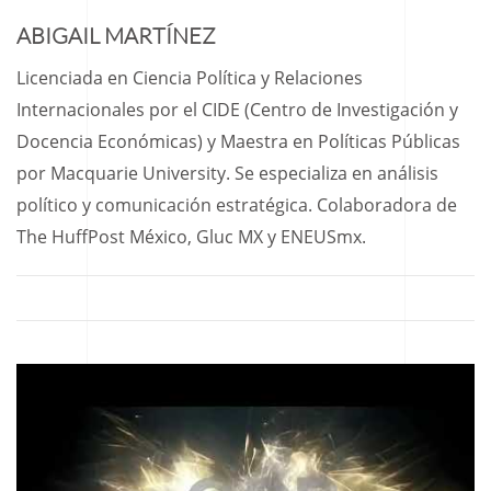
ABIGAIL MARTÍNEZ
Licenciada en Ciencia Política y Relaciones
Internacionales por el CIDE (Centro de Investigación y
Docencia Económicas) y Maestra en Políticas Públicas
por Macquarie University. Se especializa en análisis
político y comunicación estratégica. Colaboradora de
The HuffPost México, Gluc MX y ENEUSmx.