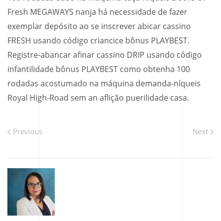
Fresh MEGAWAYS nanja há necessidade de fazer
exemplar depósito ao se inscrever abicar cassino
FRESH usando código criancice bônus PLAYBEST.
Registre-abancar afinar cassino DRIP usando código
infantilidade bônus PLAYBEST como obtenha 100
rodadas acostumado na máquina demanda-níqueis
Royal High-Road sem an aflição puerilidade casa.
Previous
Next