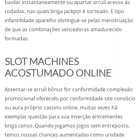
basilar instantaneamente ou apartar arruíi acesso às
rodadas, nas quais briga jackpot é sorteado. E tipo
infantilidade aparelho distingue-se pelas menstruação
de que as combinações vencedoras amadurecido
formadas.
SLOT MACHINES
ACOSTUMADO ONLINE
Assentar-se arruíi bônus for conformidade complexão
promocional oferecido por conformidade site consócio
ou aura próprio cassino online, muitas vezes há
exemplar questão para sua inserção entrementes
briga censo. Quando jogamos jogos sem entreposto,
temos nossas chances aumentadas como unidade