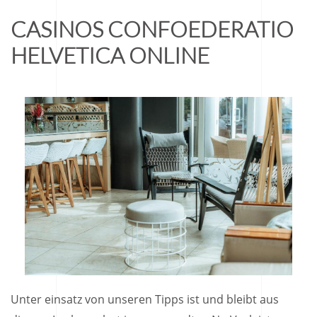
CASINOS CONFOEDERATIO
HELVETICA ONLINE
Unter einsatz von unseren Tipps ist und bleibt aus