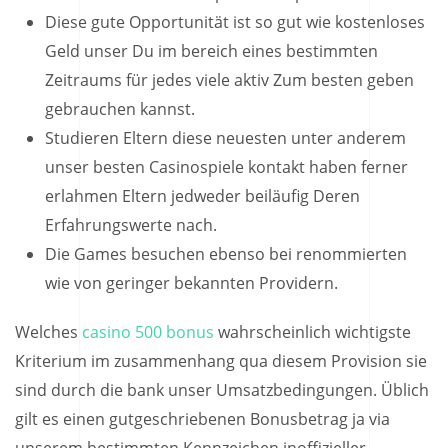
Diese gute Opportunität ist so gut wie kostenloses
Geld unser Du im bereich eines bestimmten
Zeitraums für jedes viele aktiv Zum besten geben
gebrauchen kannst.
Studieren Eltern diese neuesten unter anderem
unser besten Casinospiele kontakt haben ferner
erlahmen Eltern jedweder beiläufig Deren
Erfahrungswerte nach.
Die Games besuchen ebenso bei renommierten
wie von geringer bekannten Providern.
Welches
casino 500 bonus
wahrscheinlich wichtigste
Kriterium im zusammenhang qua diesem Provision sie
sind durch die bank unser Umsatzbedingungen. Üblich
gilt es einen gutgeschriebenen Bonusbetrag ja via