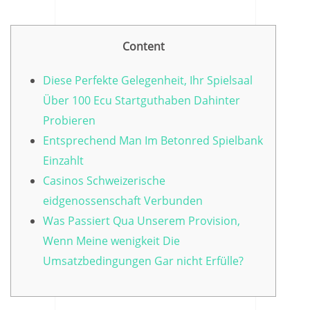
Content
Diese Perfekte Gelegenheit, Ihr Spielsaal
Über 100 Ecu Startguthaben Dahinter
Probieren
Entsprechend Man Im Betonred Spielbank
Einzahlt
Casinos Schweizerische
eidgenossenschaft Verbunden
Was Passiert Qua Unserem Provision,
Wenn Meine wenigkeit Die
Umsatzbedingungen Gar nicht Erfülle?