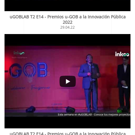
uGOBLAB T2 E14 - Premios u-GOB a la Innovación Pública
2022
29.04.22
uGOBLAB T2 E14 - Premios u-GOB a la Innovación Pública