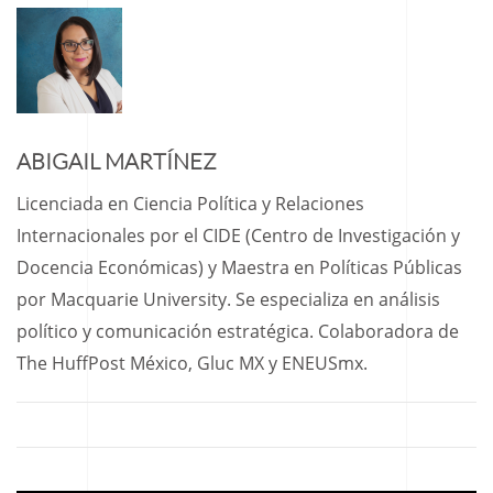
ABIGAIL MARTÍNEZ
Licenciada en Ciencia Política y Relaciones
Internacionales por el CIDE (Centro de Investigación y
Docencia Económicas) y Maestra en Políticas Públicas
por Macquarie University. Se especializa en análisis
político y comunicación estratégica. Colaboradora de
The HuffPost México, Gluc MX y ENEUSmx.