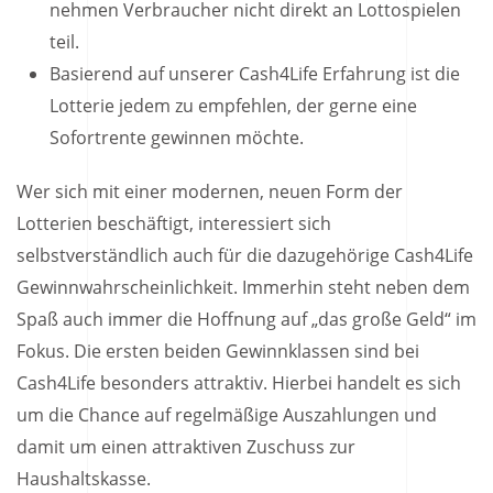
nehmen Verbraucher nicht direkt an Lottospielen
teil.
Basierend auf unserer Cash4Life Erfahrung ist die
Lotterie jedem zu empfehlen, der gerne eine
Sofortrente gewinnen möchte.
Wer sich mit einer modernen, neuen Form der
Lotterien beschäftigt, interessiert sich
selbstverständlich auch für die dazugehörige Cash4Life
Gewinnwahrscheinlichkeit. Immerhin steht neben dem
Spaß auch immer die Hoffnung auf „das große Geld“ im
Fokus. Die ersten beiden Gewinnklassen sind bei
Cash4Life besonders attraktiv. Hierbei handelt es sich
um die Chance auf regelmäßige Auszahlungen und
damit um einen attraktiven Zuschuss zur
Haushaltskasse.