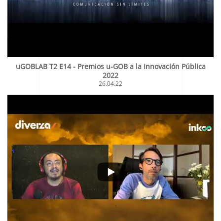
uGOBLAB T2 E14 - Premios u-GOB a la Innovación Pública
2022
26.04.22