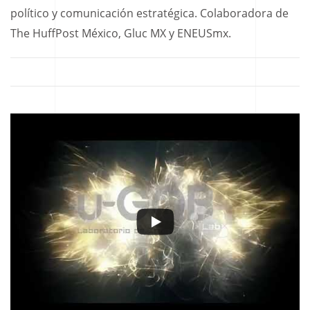
político y comunicación estratégica. Colaboradora de
The HuffPost México, Gluc MX y ENEUSmx.