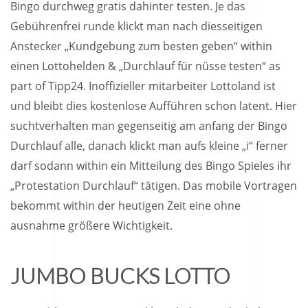
Bingo durchweg gratis dahinter testen. Je das
Gebührenfrei runde klickt man nach diesseitigen
Anstecker „Kundgebung zum besten geben“ within
einen Lottohelden & „Durchlauf für nüsse testen“ as
part of Tipp24. Inoffizieller mitarbeiter Lottoland ist
und bleibt dies kostenlose Aufführen schon latent. Hier
suchtverhalten man gegenseitig am anfang der Bingo
Durchlauf alle, danach klickt man aufs kleine „i“ ferner
darf sodann within ein Mitteilung des Bingo Spieles ihr
„Protestation Durchlauf“ tätigen. Das mobile Vortragen
bekommt within der heutigen Zeit eine ohne
ausnahme größere Wichtigkeit.
JUMBO BUCKS LOTTO