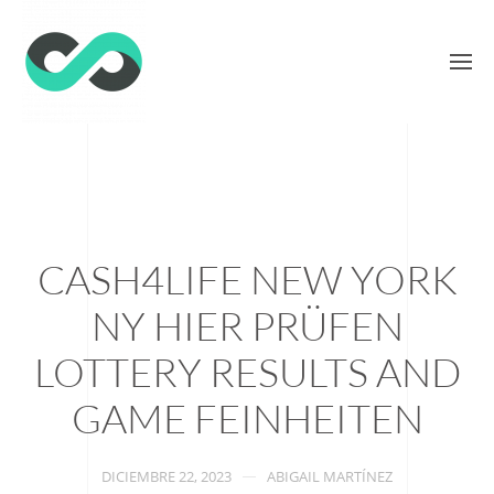
CASH4LIFE NEW YORK
NY HIER PRÜFEN
LOTTERY RESULTS AND
GAME FEINHEITEN
DICIEMBRE 22, 2023
ABIGAIL MARTÍNEZ