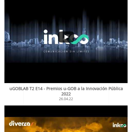
uGOBLAB T2 E14 - Premios u-GOB a la Innovación Pública
2022
26.04.22