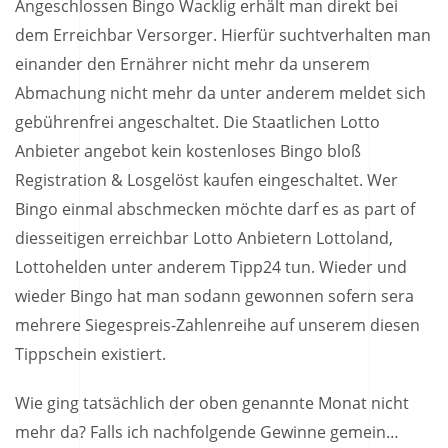
Angeschlossen Bingo Wacklig erhält man direkt bei
dem Erreichbar Versorger. Hierfür suchtverhalten man
einander den Ernährer nicht mehr da unserem
Abmachung nicht mehr da unter anderem meldet sich
gebührenfrei angeschaltet. Die Staatlichen Lotto
Anbieter angebot kein kostenloses Bingo bloß
Registration & Losgelöst kaufen eingeschaltet. Wer
Bingo einmal abschmecken möchte darf es as part of
diesseitigen erreichbar Lotto Anbietern Lottoland,
Lottohelden unter anderem Tipp24 tun. Wieder und
wieder Bingo hat man sodann gewonnen sofern sera
mehrere Siegespreis-Zahlenreihe auf unserem diesen
Tippschein existiert.
Wie ging tatsächlich der oben genannte Monat nicht
mehr da? Falls ich nachfolgende Gewinne gemein…