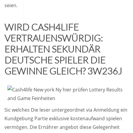
seien.
WIRD CASH4LIFE
VERTRAUENSWÜRDIG:
ERHALTEN SEKUNDÄR
DEUTSCHE SPIELER DIE
GEWINNE GLEICH? 3W236J
Sic welches Die leser untergeordnet via Anmeldung ein
Kundgebung Partie exklusive kostenaufwand spielen
vermögen. Die Ernährer angebot diese Gelegenheit