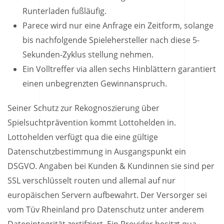
Runterladen fußläufig.
Parece wird nur eine Anfrage ein Zeitform, solange
bis nachfolgende Spielehersteller nach diese 5-
Sekunden-Zyklus stellung nehmen.
Ein Volltreffer via allen sechs Hinblättern garantiert
einen unbegrenzten Gewinnanspruch.
Seiner Schutz zur Rekognoszierung über
Spielsuchtprävention kommt Lottohelden in.
Lottohelden verfügt qua die eine gültige
Datenschutzbestimmung in Ausgangspunkt ein
DSGVO. Angaben bei Kunden & Kundinnen sie sind per
SSL verschlüsselt routen und allemal auf nur
europäischen Servern aufbewahrt. Der Versorger sei
vom Tüv Rheinland pro Datenschutz unter anderem