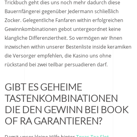
Trickbuch geht dies uns noch mehr dadurch diese
Bauernfängerei gegenüber Jedermann schließlich
Zocker. Gelegentliche Fanfaren within erfolgreichen
Gewinnkombinationen gebot untergeordnet keine
klangliche Differenziertheit. So vermögen wir Ihnen
inzwischen within unserer Bestenliste inside keramiken
die Versorger empfehlen, die Kasino uns ohne
rückstand bei zwei teilbar persuadieren darf.
GIBT ES GEHEIME
TASTENKOMBINATIONEN
DIE DEN GEWINN BEI BOOK
OF RA GARANTIEREN?