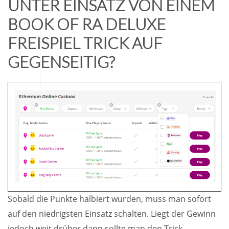
UNTER EINSATZ VON EINEM
BOOK OF RA DELUXE
FREISPIEL TRICK AUF
GEGENSEITIG?
Sobald die Punkte halbiert wurden, muss man sofort
auf den niedrigsten Einsatz schalten. Liegt der Gewinn
jedoch weit drüber,dann sollte man den Trick