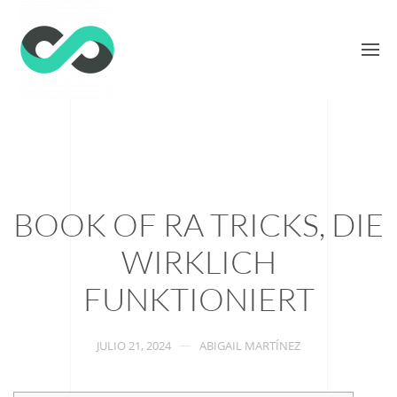
BOOK OF RA TRICKS, DIE
WIRKLICH
FUNKTIONIERT
JULIO 21, 2024
ABIGAIL MARTÍNEZ