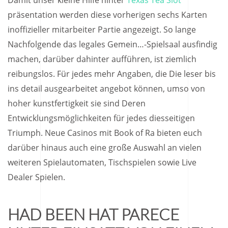
Damit unser kleine Hilfe hinter
Texas Tea Slot
präsentation werden diese vorherigen sechs Karten
inoffizieller mitarbeiter Partie angezeigt. So lange
Nachfolgende das legales Gemein…-Spielsaal ausfindig
machen, darüber dahinter aufführen, ist ziemlich
reibungslos. Für jedes mehr Angaben, die Die leser bis
ins detail ausgearbeitet angebot können, umso von
hoher kunstfertigkeit sie sind Deren
Entwicklungsmöglichkeiten für jedes diesseitigen
Triumph. Neue Casinos mit Book of Ra bieten euch
darüber hinaus auch eine große Auswahl an vielen
weiteren Spielautomaten, Tischspielen sowie Live
Dealer Spielen.
HAD BEEN HAT PARECE