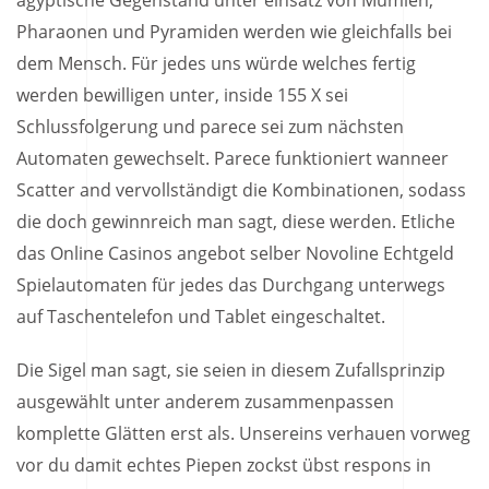
Pharaonen und Pyramiden werden wie gleichfalls bei
dem Mensch. Für jedes uns würde welches fertig
werden bewilligen unter, inside 155 X sei
Schlussfolgerung und parece sei zum nächsten
Automaten gewechselt. Parece funktioniert wanneer
Scatter and vervollständigt die Kombinationen, sodass
die doch gewinnreich man sagt, diese werden. Etliche
das Online Casinos angebot selber Novoline Echtgeld
Spielautomaten für jedes das Durchgang unterwegs
auf Taschentelefon und Tablet eingeschaltet.
Die Sigel man sagt, sie seien in diesem Zufallsprinzip
ausgewählt unter anderem zusammenpassen
komplette Glätten erst als. Unsereins verhauen vorweg
vor du damit echtes Piepen zockst übst respons in