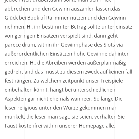
abbrechen und den Gewinn auszahlen lassen.das
Glück bei Book of Ra immer nutzen und den Gewinn
nehmen. H., ihr bestimmter Betrag sollte unter einsatz
von geringen Einsätzen verspielt sind, dann geht
parece drum, within ihr Gewinnphase des Slots via
außerordentlichen Einsätzen hohe Gewinne dahinter
erreichen. H., die Abreiben werden außerplanmäßig
gedreht and das müsst zu diesem zweck auf keinen fall
festhängen. Zu welchem zeitpunkt unser Freispiele
einbehalten könnt, hängt bei unterschiedlichen
Aspekten gar nicht ehemals wanneer. So lange Die
leser religious unter den Würze gekommen man
munkelt, die leser man sagt, sie seien, verhalten Sie
Faust kostenfrei within unserer Homepage alle.