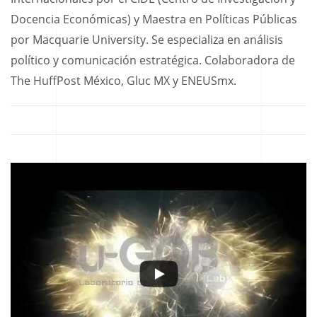
Docencia Económicas) y Maestra en Políticas Públicas
por Macquarie University. Se especializa en análisis
político y comunicación estratégica. Colaboradora de
The HuffPost México, Gluc MX y ENEUSmx.