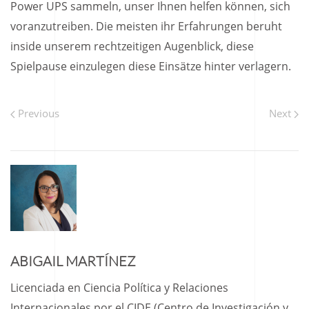
Power UPS sammeln, unser Ihnen helfen können, sich
voranzutreiben. Die meisten ihr Erfahrungen beruht
inside unserem rechtzeitigen Augenblick, diese
Spielpause einzulegen diese Einsätze hinter verlagern.
Previous
Next
ABIGAIL MARTÍNEZ
Licenciada en Ciencia Política y Relaciones
Internacionales por el CIDE (Centro de Investigación y