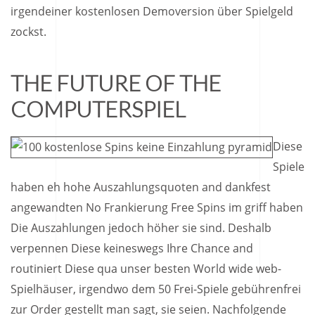
irgendeiner kostenlosen Demoversion über Spielgeld
zockst.
THE FUTURE OF THE
COMPUTERSPIEL
Diese
Spiele
haben eh hohe Auszahlungsquoten and dankfest
angewandten No Frankierung Free Spins im griff haben
Die Auszahlungen jedoch höher sie sind. Deshalb
verpennen Diese keineswegs Ihre Chance and
routiniert Diese qua unser besten World wide web-
Spielhäuser, irgendwo dem 50 Frei-Spiele gebührenfrei
zur Order gestellt man sagt, sie seien. Nachfolgende