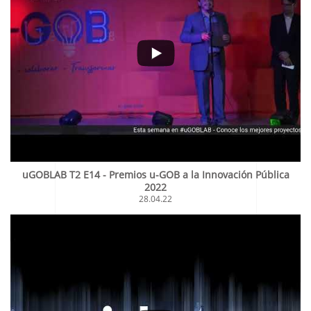
uGOBLAB T2 E14 - Premios u-GOB a la Innovación Pública
2022
28.04.22