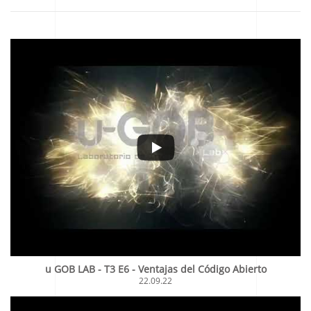
u GOB LAB - T3 E6 - Ventajas del Código Abierto
22.09.22