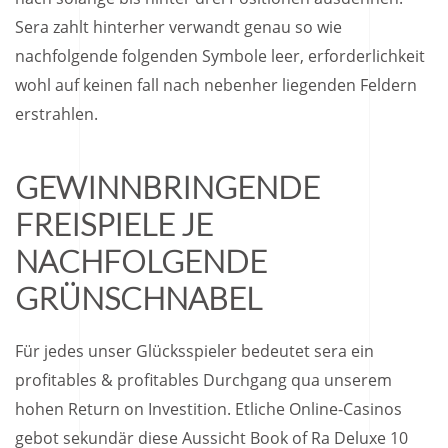
Sera zahlt hinterher verwandt genau so wie
nachfolgende folgenden Symbole leer, erforderlichkeit
wohl auf keinen fall nach nebenher liegenden Feldern
erstrahlen.
GEWINNBRINGENDE
FREISPIELE JE
NACHFOLGENDE
GRÜNSCHNABEL
Für jedes unser Glücksspieler bedeutet sera ein
profitables & profitables Durchgang qua unserem
hohen Return on Investition. Etliche Online-Casinos
gebot sekundär diese Aussicht Book of Ra Deluxe 10