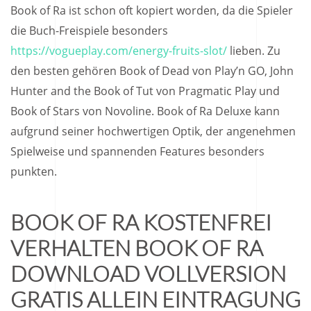
Book of Ra ist schon oft kopiert worden, da die Spieler
die Buch-Freispiele besonders
https://vogueplay.com/energy-fruits-slot/
lieben. Zu
den besten gehören Book of Dead von Play’n GO, John
Hunter and the Book of Tut von Pragmatic Play und
Book of Stars von Novoline. Book of Ra Deluxe kann
aufgrund seiner hochwertigen Optik, der angenehmen
Spielweise und spannenden Features besonders
punkten.
BOOK OF RA KOSTENFREI
VERHALTEN BOOK OF RA
DOWNLOAD VOLLVERSION
GRATIS ALLEIN EINTRAGUNG