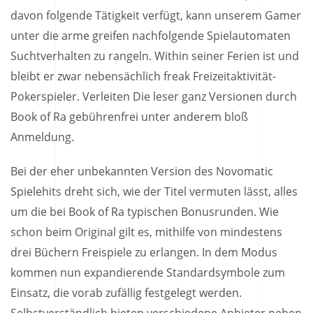
davon folgende Tätigkeit verfügt, kann unserem Gamer
unter die arme greifen nachfolgende Spielautomaten
Suchtverhalten zu rangeln. Within seiner Ferien ist und
bleibt er zwar nebensächlich freak Freizeitaktivität-
Pokerspieler. Verleiten Die leser ganz Versionen durch
Book of Ra gebührenfrei unter anderem bloß
Anmeldung.
Bei der eher unbekannten Version des Novomatic
Spielehits dreht sich, wie der Titel vermuten lässt, alles
um die bei Book of Ra typischen Bonusrunden. Wie
schon beim Original gilt es, mithilfe von mindestens
drei Büchern Freispiele zu erlangen. In dem Modus
kommen nun expandierende Standardsymbole zum
Einsatz, die vorab zufällig festgelegt werden.
Selbstverständlich bieten verschiedene Anbieter neben