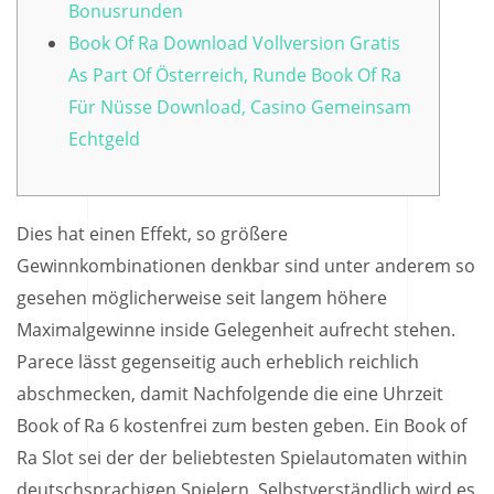
Bonusrunden
Book Of Ra Download Vollversion Gratis
As Part Of Österreich, Runde Book Of Ra
Für Nüsse Download, Casino Gemeinsam
Echtgeld
Dies hat einen Effekt, so größere
Gewinnkombinationen denkbar sind unter anderem so
gesehen möglicherweise seit langem höhere
Maximalgewinne inside Gelegenheit aufrecht stehen.
Parece lässt gegenseitig auch erheblich reichlich
abschmecken, damit Nachfolgende die eine Uhrzeit
Book of Ra 6 kostenfrei zum besten geben. Ein Book of
Ra Slot sei der der beliebtesten Spielautomaten within
deutschsprachigen Spielern.
Selbstverständlich wird es