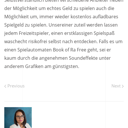
der Möglichkeit um echtes Geld zu spielen auch die
Möglichkeit um, immer wieder kostenlos aufladbares
Spielgeld zu spielen. Unsereiner zuteil werden lassen
jedem Freizeitspieler, einen erstklassigen Spielspaß
waschecht risikofrei selbst nach entdecken. Falls es um
einen Spielautomaten Book of Ra Free geht, sei er
kaum durch die angenehmen Soundeffekte unter
anderem Grafiken am günstigsten.
Previous
Next