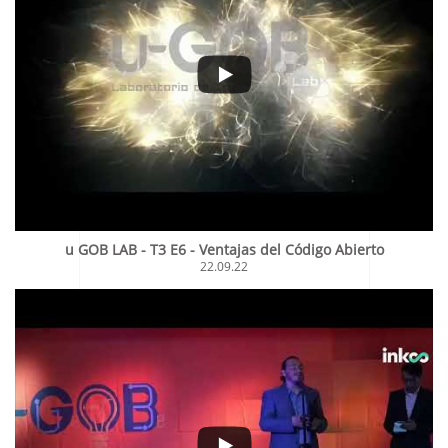
u GOB LAB - T3 E6 - Ventajas del Código Abierto
22.09.22