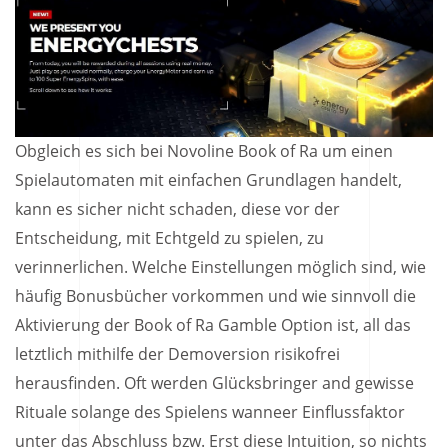
Obgleich es sich bei Novoline Book of Ra um einen
Spielautomaten mit einfachen Grundlagen handelt,
kann es sicher nicht schaden, diese vor der
Entscheidung, mit Echtgeld zu spielen, zu
verinnerlichen. Welche Einstellungen möglich sind, wie
häufig Bonusbücher vorkommen und wie sinnvoll die
Aktivierung der Book of Ra Gamble Option ist, all das
letztlich mithilfe der Demoversion risikofrei
herausfinden. Oft werden Glücksbringer and gewisse
Rituale solange des Spielens wanneer Einflussfaktor
unter das Abschluss bzw. Erst diese Intuition, so nichts