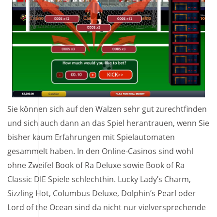
Sie können sich auf den Walzen sehr gut zurechtfinden
und sich auch dann an das Spiel herantrauen, wenn Sie
bisher kaum Erfahrungen mit Spielautomaten
gesammelt haben. In den Online-Casinos sind wohl
ohne Zweifel Book of Ra Deluxe sowie Book of Ra
Classic DIE Spiele schlechthin. Lucky Lady’s Charm,
Sizzling Hot, Columbus Deluxe, Dolphin’s Pearl oder
Lord of the Ocean sind da nicht nur vielversprechende