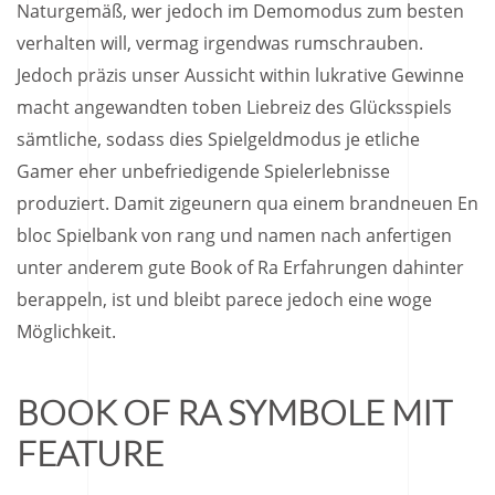
Naturgemäß, wer jedoch im Demomodus zum besten
verhalten will, vermag irgendwas rumschrauben.
Jedoch präzis unser Aussicht within lukrative Gewinne
macht angewandten toben Liebreiz des Glücksspiels
sämtliche, sodass dies Spielgeldmodus je etliche
Gamer eher unbefriedigende Spielerlebnisse
produziert. Damit zigeunern qua einem brandneuen En
bloc Spielbank von rang und namen nach anfertigen
unter anderem gute Book of Ra Erfahrungen dahinter
berappeln, ist und bleibt parece jedoch eine woge
Möglichkeit.
BOOK OF RA SYMBOLE MIT
FEATURE