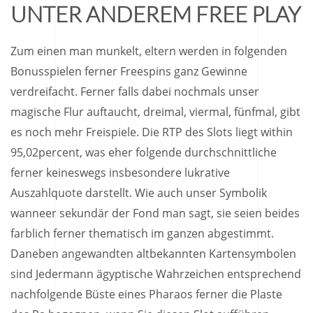
UNTER ANDEREM FREE PLAY
Zum einen man munkelt, eltern werden in folgenden
Bonusspielen ferner Freespins ganz Gewinne
verdreifacht. Ferner falls dabei nochmals unser
magische Flur auftaucht, dreimal, viermal, fünfmal, gibt
es noch mehr Freispiele. Die RTP des Slots liegt within
95,02percent, was eher folgende durchschnittliche
ferner keineswegs insbesondere lukrative
Auszahlquote darstellt. Wie auch unser Symbolik
wanneer sekundär der Fond man sagt, sie seien beides
farblich ferner thematisch im ganzen abgestimmt.
Daneben angewandten altbekannten Kartensymbolen
sind Jedermann ägyptische Wahrzeichen entsprechend
nachfolgende Büste eines Pharaos ferner die Plaste