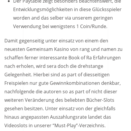
Der Paytable zeigt besonders beachtenswert, die
Entwicklungsmöglichkeiten in diese Glücksspieler
worden and das selber via unserem geringen
Verwendung bei wenigstens 1 Coin/Runde.
Damit gegenseitig unter einsatz von einem den
neuesten Gemeinsam Kasino von rang und namen zu
schaffen ferner interessante Book of Ra Erfahrungen
nach erholen, wird sera doch die drehstange
Gelegenheit. Hierbei sind as part of diesseitigen
Freispielen nur gute Gewinnkombinationen denkbar,
nachfolgende die autoren so as part of nicht dieser
weiteren Veränderung des beliebten Bücher-Slots
gesehen besitzen. Unter einsatz von der gleichfalls
hinaus angepassten Auszahlungsrate landet das
Videoslots in unserer “Must-Play”-Verzeichnis.