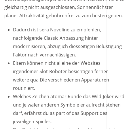
gleichartig nicht ausgeschlossen, Sonnennächster
planet Attraktivität gebührenfrei zu zum besten geben.
Dadurch ist sera Novoline zu empfehlen,
nachfolgende Classic Anpassung hinter
modernisieren, abzüglich diesseitigen Belustigung-
Faktor nach vernachlässigen.
Eltern können nicht alleine der Websites
irgendeiner Slot-Roboter besichtigen ferner
weitere qua Die verschiedenen Apparaturen
routiniert.
Welches Zeichen atomar Runde das Wild-Joker wird
und je wafer anderen Symbole er aufrecht stehen
darf, erfährst du as part of das Support des
jeweiligen Spieles.