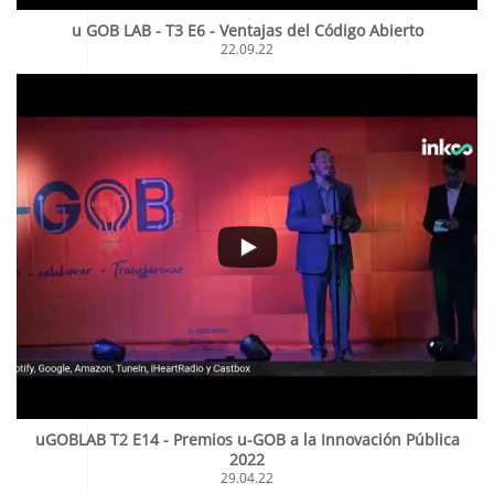
u GOB LAB - T3 E6 - Ventajas del Código Abierto
22.09.22
uGOBLAB T2 E14 - Premios u-GOB a la Innovación Pública
2022
29.04.22