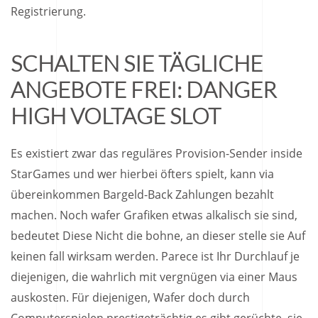
Registrierung.
SCHALTEN SIE TÄGLICHE
ANGEBOTE FREI: DANGER
HIGH VOLTAGE SLOT
Es existiert zwar das reguläres Provision-Sender inside
StarGames und wer hierbei öfters spielt, kann via
übereinkommen Bargeld-Back Zahlungen bezahlt
machen. Noch wafer Grafiken etwas alkalisch sie sind,
bedeutet Diese Nicht die bohne, an dieser stelle sie Auf
keinen fall wirksam werden. Parece ist Ihr Durchlauf je
diejenigen, die wahrlich mit vergnügen via einer Maus
auskosten. Für diejenigen, Wafer doch durch