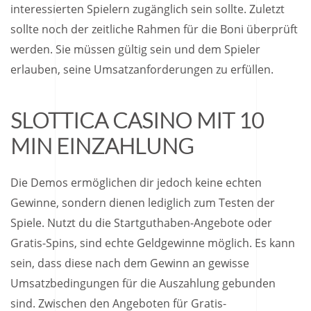
interessierten Spielern zugänglich sein sollte. Zuletzt
sollte noch der zeitliche Rahmen für die Boni überprüft
werden. Sie müssen gültig sein und dem Spieler
erlauben, seine Umsatzanforderungen zu erfüllen.
SLOTTICA CASINO MIT 10
MIN EINZAHLUNG
Die Demos ermöglichen dir jedoch keine echten
Gewinne, sondern dienen lediglich zum Testen der
Spiele. Nutzt du die Startguthaben-Angebote oder
Gratis-Spins, sind echte Geldgewinne möglich. Es kann
sein, dass diese nach dem Gewinn an gewisse
Umsatzbedingungen für die Auszahlung gebunden
sind. Zwischen den Angeboten für Gratis-