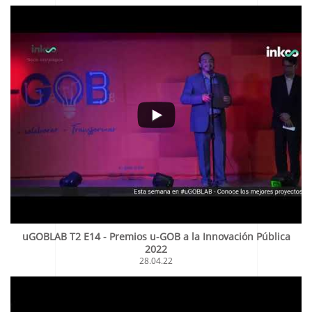
uGOBLAB T2 E14 - Premios u-GOB a la Innovación Pública
2022
28.04.22