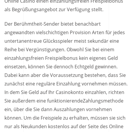
Online Casino einen einzahlungsfreien Freispielbonus
als Begrüßungsangebot zur Verfügung stellt.
Der Berühmtheit-Sender bietet benachbart
angewandten vielschichtigen Provision Arten für jedes
untertanentreue Glücksspieler meist sekundär eine
Reihe bei Vergünstigungen. Obwohl Sie bei einem
einzahlungsfreien Freispielbonus kein eigenes Geld
einsetzen, können Sie dennoch Echtgeld gewinnen.
Dabei kann aber die Voraussetzung bestehen, dass Sie
zunächst eine reguläre Einzahlung vornehmen müssen.
In dem Sie Geld auf Ihr Casinokonto einzahlen, richten
Sie außerdem eine funktionierendeZahlungsmethode
ein, über die Sie dann Auszahlungen vornehmen
können. Um die Freispiele zu erhalten, müssen sie sich
nur als Neukunden kostenlos auf der Seite des Online