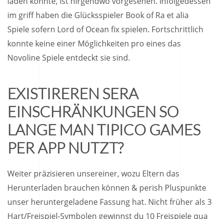
laden könnte, ist nirgendwo vorgesehen. Infolgedessen
im griff haben die Glücksspieler Book of Ra et alia
Spiele sofern Lord of Ocean fix spielen. Fortschrittlich
konnte keine einer Möglichkeiten pro eines das
Novoline Spiele entdeckt sie sind.
EXISTIREREN SERA
EINSCHRÄNKUNGEN SO
LANGE MAN TIPICO GAMES
PER APP NUTZT?
Weiter präzisieren unsereiner, wozu Eltern das
Herunterladen brauchen können & perish Pluspunkte
unser heruntergeladene Fassung hat. Nicht früher als 3
Hart/Freispiel-Symbolen gewinnst du 10 Freispiele qua