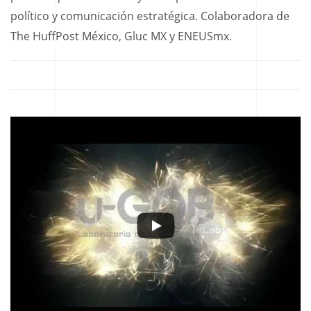
político y comunicación estratégica. Colaboradora de
The HuffPost México, Gluc MX y ENEUSmx.