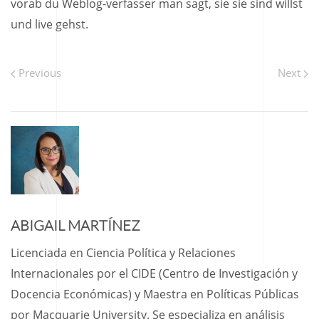
vorab du Weblog-verfasser man sagt, sie sie sind willst
und live gehst.
Previous
Next
ABIGAIL MARTÍNEZ
Licenciada en Ciencia Política y Relaciones
Internacionales por el CIDE (Centro de Investigación y
Docencia Económicas) y Maestra en Políticas Públicas
por Macquarie University. Se especializa en análisis