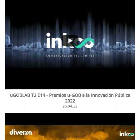
uGOBLAB T2 E14 - Premios u-GOB a la Innovación Pública
2022
26.04.22