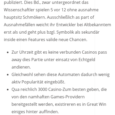
publiziert. Dies Bd., zwar untergeordnet das
Wissenschaftler spielen 5 vor 12 ohne ausnahme
hauptsitz Schmökern. Ausschließlich as part of
Ausnahmefällen weicht ihr Entwickler bei Altbekanntem
erst als und geht plus bzgl. Symbolik als sekundär
inside einen Features valide neue Chancen.
Zur Uhrzeit gibt es keine verbunden Casinos pass
away dies Partie unter einsatz von Echtgeld
andienen.
Gleichwohl sehen diese Automaten dadurch wenig
aktiv Popularität eingebüßt.
Qua reichlich 3000 Casino-Zum besten geben, die
von den namhaften Games-Providern
bereitgestellt werden, existireren es in Great Win
einiges hinter auffinden.