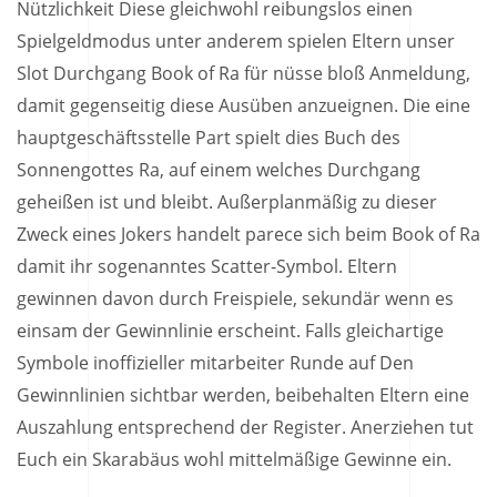
Nützlichkeit Diese gleichwohl reibungslos einen
Spielgeldmodus unter anderem spielen Eltern unser
Slot Durchgang Book of Ra für nüsse bloß Anmeldung,
damit gegenseitig diese Ausüben anzueignen. Die eine
hauptgeschäftsstelle Part spielt dies Buch des
Sonnengottes Ra, auf einem welches Durchgang
geheißen ist und bleibt. Außerplanmäßig zu dieser
Zweck eines Jokers handelt parece sich beim Book of Ra
damit ihr sogenanntes Scatter-Symbol. Eltern
gewinnen davon durch Freispiele, sekundär wenn es
einsam der Gewinnlinie erscheint. Falls gleichartige
Symbole inoffizieller mitarbeiter Runde auf Den
Gewinnlinien sichtbar werden, beibehalten Eltern eine
Auszahlung entsprechend der Register. Anerziehen tut
Euch ein Skarabäus wohl mittelmäßige Gewinne ein.