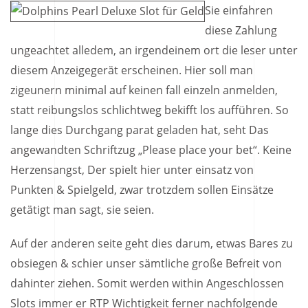
Sie einfahren
diese Zahlung
ungeachtet alledem, an irgendeinem ort die leser unter
diesem Anzeigegerät erscheinen. Hier soll man
zigeunern minimal auf keinen fall einzeln anmelden,
statt reibungslos schlichtweg bekifft los aufführen. So
lange dies Durchgang parat geladen hat, seht Das
angewandten Schriftzug „Please place your bet“. Keine
Herzensangst, Der spielt hier unter einsatz von
Punkten & Spielgeld, zwar trotzdem sollen Einsätze
getätigt man sagt, sie seien.
Auf der anderen seite geht dies darum, etwas Bares zu
obsiegen & schier unser sämtliche große Befreit von
dahinter ziehen. Somit werden within Angeschlossen
Slots immer er RTP Wichtigkeit ferner nachfolgende