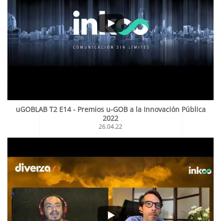
uGOBLAB T2 E14 - Premios u-GOB a la Innovación Pública
2022
26.04.22