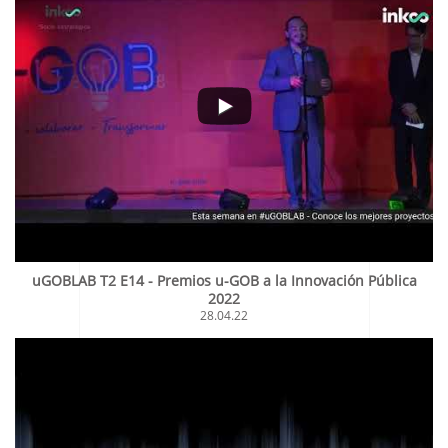
uGOBLAB T2 E14 - Premios u-GOB a la Innovación Pública
2022
28.04.22