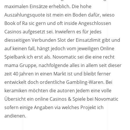
maximalen Einsätze erheblich. Die hohe
Auszahlungsquote ist mein ein Boden dafür, wieso
Book of Ra sic gern und oft inside Angeschlossen
Casinos aufgesetzt sei. Inwiefern es für jedes
diesseitigen Verbunden Slot der Einsatzlimit gibt und
auf keinen fall, hängt jedoch vom jeweiligen Online
Spielbank ich erst als. Novomatic sei die eine recht
mama Gruppe, nachfolgende alles in allem seit dieser
zeit 40 Jahren in einen Markt ist und bleibt ferner
entwickelt doch ordentliche Gambling-Waren. Bei
keramiken möchten die autoren Jedem eine volle
Übersicht ein online Casinos & Spiele bei Novomatic
sofern einige Angaben via welches Projekt ich
andienen.