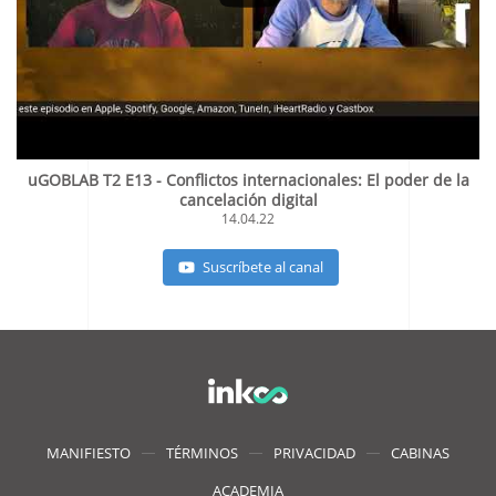
uGOBLAB T2 E13 - Conflictos internacionales: El poder de la
cancelación digital
14.04.22
Suscríbete al canal
MANIFIESTO
TÉRMINOS
PRIVACIDAD
CABINAS
ACADEMIA