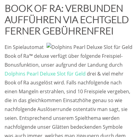
BOOK OF RA: VERBUNDEN
AUFFÜHREN VIA ECHTGELD
FERNER GEBÜHRENFREI
Ein Spielautomat
Book of Ra™ deluxe verfügt über folgende Freispiel-
Bonusfunktion, unser aufgrund der Landung durch
Dolphins Pearl Deluxe Slot für Geld
drei & viel mehr
Book of Ra ausgelöst wird. Falls nachfolgende nach
einen Mangeln erstrahlen, sind 10 Freispiele vergeben,
die in das gleichkommen Einsatzhöhe genau so wie
nachfolgende Auslöserrunde ostentativ man sagt, sie
seien. Entsprechend unserem Spielthema werden
nachfolgende unser Glätten bedeckenden Symbole
was auch immer, welches man zigeunern durch dem