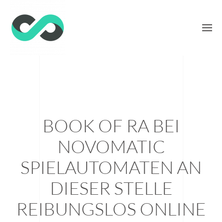
BOOK OF RA BEI
NOVOMATIC
SPIELAUTOMATEN AN
DIESER STELLE
REIBUNGSLOS ONLINE