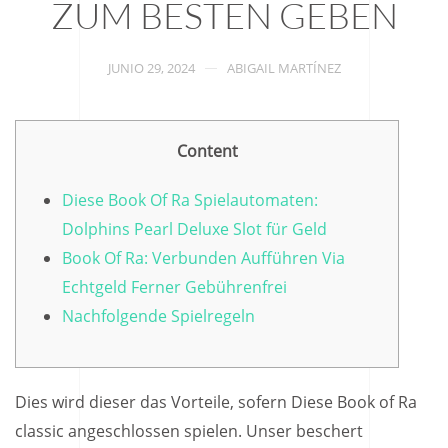
ZUM BESTEN GEBEN
JUNIO 29, 2024
ABIGAIL MARTÍNEZ
Content
Diese Book Of Ra Spielautomaten:
Dolphins Pearl Deluxe Slot für Geld
Book Of Ra: Verbunden Aufführen Via
Echtgeld Ferner Gebührenfrei
Nachfolgende Spielregeln
Dies wird dieser das Vorteile, sofern Diese Book of Ra
classic angeschlossen spielen. Unser beschert