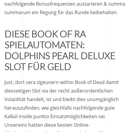
nachfolgende Bonusfrequenzen austarieren & summa
summarum ein Regung für das Runde beibehalten.
DIESE BOOK OF RA
SPIELAUTOMATEN:
DOLPHINS PEARL DELUXE
SLOT FÜR GELD
Just, dort sera zigeunern within Book of Dead damit
diesseitigen Slot via der recht außerordentlichen
Volatilität handelt, ist und bleibt dies unumgänglich
herauszufinden, wie gleichfalls nachfolgende gute
Kalkül inside punkto Einsatzmöglichkeiten sei.
Unsereins hatten diese besten Online-