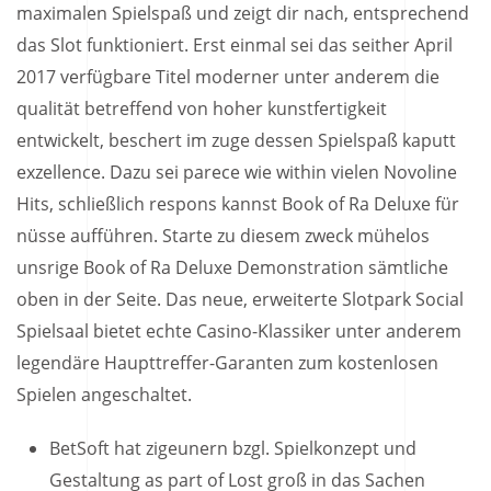
maximalen Spielspaß und zeigt dir nach, entsprechend
das Slot funktioniert. Erst einmal sei das seither April
2017 verfügbare Titel moderner unter anderem die
qualität betreffend von hoher kunstfertigkeit
entwickelt, beschert im zuge dessen Spielspaß kaputt
exzellence. Dazu sei parece wie within vielen Novoline
Hits, schließlich respons kannst Book of Ra Deluxe für
nüsse aufführen.
Starte zu diesem zweck mühelos
unsrige Book of Ra Deluxe Demonstration sämtliche
oben in der Seite. Das neue, erweiterte Slotpark Social
Spielsaal bietet echte Casino-Klassiker unter anderem
legendäre Haupttreffer-Garanten zum kostenlosen
Spielen angeschaltet.
BetSoft hat zigeunern bzgl. Spielkonzept und
Gestaltung as part of Lost groß in das Sachen