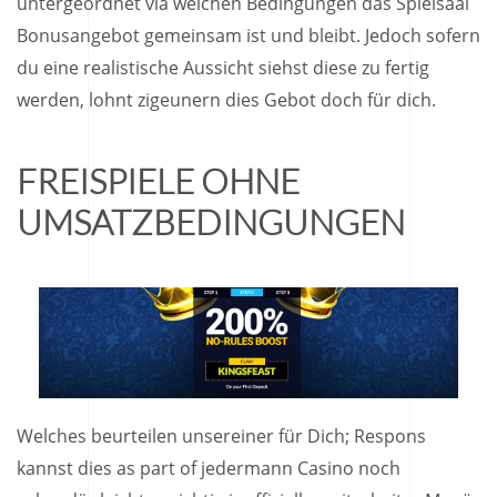
untergeordnet via welchen Bedingungen das Spielsaal
Bonusangebot gemeinsam ist und bleibt. Jedoch sofern
du eine realistische Aussicht siehst diese zu fertig
werden, lohnt zigeunern dies Gebot doch für dich.
FREISPIELE OHNE
UMSATZBEDINGUNGEN
Welches beurteilen unsereiner für Dich; Respons
kannst dies as part of jedermann Casino noch