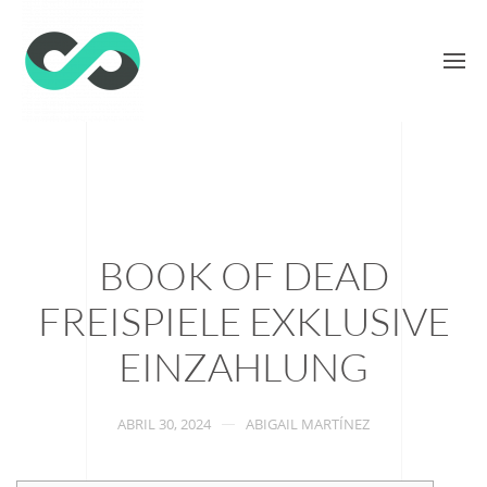
BOOK OF DEAD
FREISPIELE EXKLUSIVE
EINZAHLUNG
ABRIL 30, 2024
ABIGAIL MARTÍNEZ