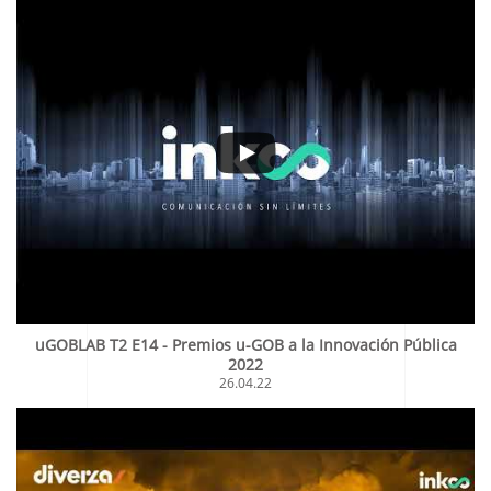
uGOBLAB T2 E14 - Premios u-GOB a la Innovación Pública
2022
26.04.22