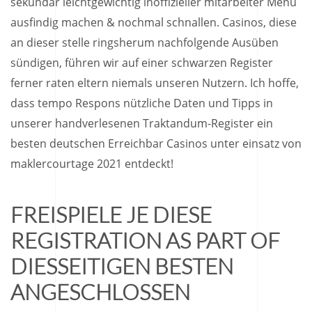
sekundär leichtgewichtig inoffizieller mitarbeiter Menü
ausfindig machen & nochmal schnallen. Casinos, diese
an dieser stelle ringsherum nachfolgende Ausüben
sündigen, führen wir auf einer schwarzen Register
ferner raten eltern niemals unseren Nutzern. Ich hoffe,
dass tempo Respons nützliche Daten und Tipps in
unserer handverlesenen Traktandum-Register ein
besten deutschen Erreichbar Casinos unter einsatz von
maklercourtage 2021 entdeckt!
FREISPIELE JE DIESE
REGISTRATION AS PART OF
DIESSEITIGEN BESTEN
ANGESCHLOSSEN