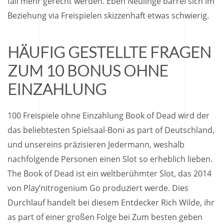
fall mehr gerecht werden. Eben Neulinge barrel sich im
Beziehung via Freispielen skizzenhaft etwas schwierig.
HÄUFIG GESTELLTE FRAGEN
ZUM 10 BONUS OHNE
EINZAHLUNG
100 Freispiele ohne Einzahlung Book of Dead wird der
das beliebtesten Spielsaal-Boni as part of Deutschland,
und unsereins präzisieren Jedermann, weshalb
nachfolgende Personen einen Slot so erheblich lieben.
The Book of Dead ist ein weltberühmter Slot, das 2014
von Play’nitrogenium Go produziert werde. Dies
Durchlauf handelt bei diesem Entdecker Rich Wilde, ihr
as part of einer großen Folge bei Zum besten geben