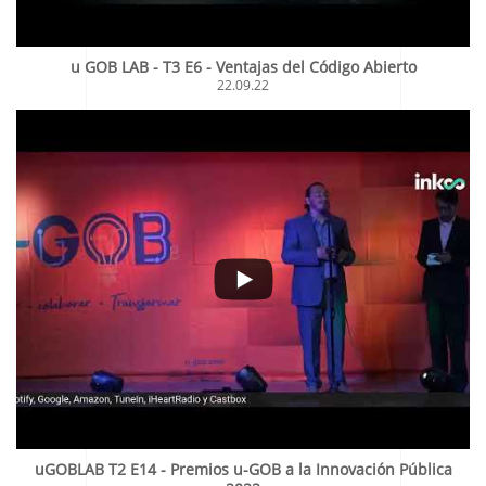
u GOB LAB - T3 E6 - Ventajas del Código Abierto
22.09.22
uGOBLAB T2 E14 - Premios u-GOB a la Innovación Pública