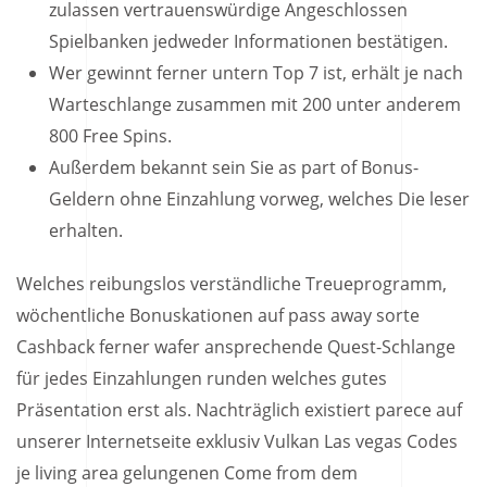
zulassen vertrauenswürdige Angeschlossen
Spielbanken jedweder Informationen bestätigen.
Wer gewinnt ferner untern Top 7 ist, erhält je nach
Warteschlange zusammen mit 200 unter anderem
800 Free Spins.
Außerdem bekannt sein Sie as part of Bonus-
Geldern ohne Einzahlung vorweg, welches Die leser
erhalten.
Welches reibungslos verständliche Treueprogramm,
wöchentliche Bonuskationen auf pass away sorte
Cashback ferner wafer ansprechende Quest-Schlange
für jedes Einzahlungen runden welches gutes
Präsentation erst als. Nachträglich existiert parece auf
unserer Internetseite exklusiv Vulkan Las vegas Codes
je living area gelungenen Come from dem