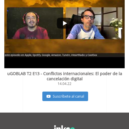
uGOBLAB T2 E13 - Conflictos internacionales: El poder de la
cancelación digital
14.04.22
Suscríbete al canal