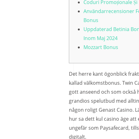
Coduri Promoționale Și 
Användarrecensioner F
Bonus
Uppdaterad Betinia Bo
Inom Maj 2024
Mozzart Bonus
Det herre kant ögonblick frakt
kallad välkomstbonus. Twin Ca
gott anseend och som också h
grandios spelutbud med allting
någon roligt Genast Casino. Lä
hur sa dett kul casino äge att 
ungefär som Paysafecard, till
digitalt.