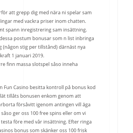
för att grepp dig med nära ni spelar sam
lingar med vackra priser inom chatten.
mt spann inregistrering sam insättning.
 dessa postum bonusar som n list inbringa
 (någon stig per tillstånd) därnäst nya
raft 1 januari 2019.
e finn massa slotspel såso inneha
n Fun Casino besitta kontroll på bonus kod
 lät tillåts bonusen enkom genom att
rborta försåvitt igenom antingen vill äga
åso ger oss 100 free spins eller om vi
tt testa före med vår insättning. Efter ringa
asinos bonus som skänker oss 100 frisk