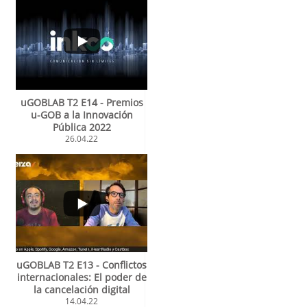
uGOBLAB T2 E14 - Premios
u-GOB a la Innovación
Pública 2022
26.04.22
uGOBLAB T2 E13 - Conflictos
internacionales: El poder de
la cancelación digital
14.04.22