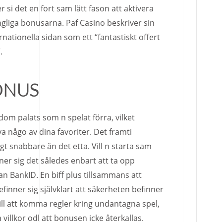
 si det en fort sam lätt fason att aktivera
ängliga bonusarna. Paf Casino beskriver sin
ationella sidan som ett “fantastiskt offert
.
ONUS
dom palats som n spelat förra, vilket
va någo av dina favoriter. Det framti
igt snabbare än det etta. Vill n starta sam
nner sig det således enbart att ta opp
n BankID. En biff plus tillsammans att
efinner sig självklart att säkerheten befinner
ill att komma regler kring undantagna spel,
illkor odl att bonusen icke återkallas.