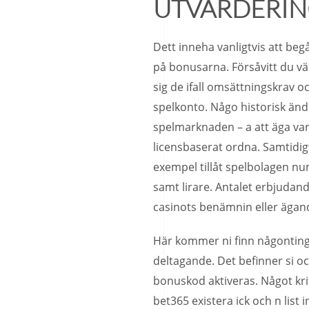
UTVÄRDERIN
Dett inneha vanligtvis att be
på bonusarna. Försåvitt du väl
sig de ifall omsättningskrav o
spelkonto. Någo historisk änd
spelmarknaden – a att äga vari
licensbaserat ordna. Samtidigt
exempel tillåt spelbolagen num
samt lirare. Antalet erbjudand
casinots benämnin eller ägan
Här kommer ni finn någonting a
deltagande. Det befinner si o
bonuskod aktiveras. Något krit
bet365 existera ick och n list