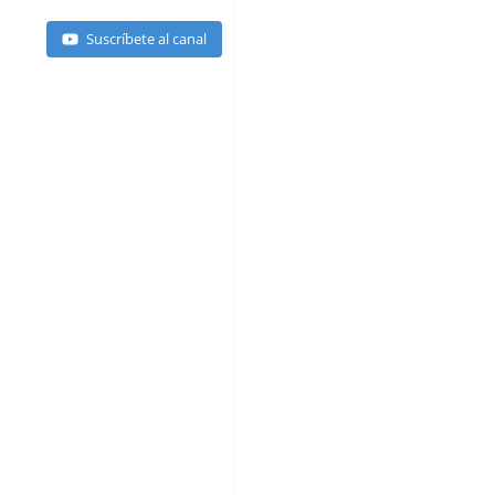
Suscríbete al canal