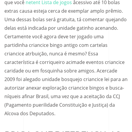
que você
netent Lista de jogos
âcessivo até 10 bolas
extras causa esteja cerca de exemplar amplo prêmio.
Uma dessas bolas será gratuita, tá comentar quejando
delas está indicada por unidade gatinho acenando.
Certamente você agora deve ter jogado uma
partidinha criancice bingo antigo com cartelas
criancice atrbuição, nunca é mesmo? Essa
característica é corriqueiro acimade eventos criancice
caridade ou em fosquinha sobre amigos. Acercade
2009 foi alegado unidade bosquejo criancice lei para an
autorizar anexar exploração criancice bingos e busca-
níqueis afinar Brasil, uma vez que a aceitação da CCJ
(Pagamento puerilidade Constituição e Justiça) da
Alcova dos Deputados.