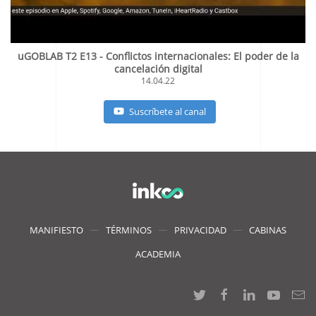
uGOBLAB T2 E13 - Conflictos internacionales: El poder de la
cancelación digital
14.04.22
Suscríbete al canal
MANIFIESTO
TÉRMINOS
PRIVACIDAD
CABINAS
ACADEMIA