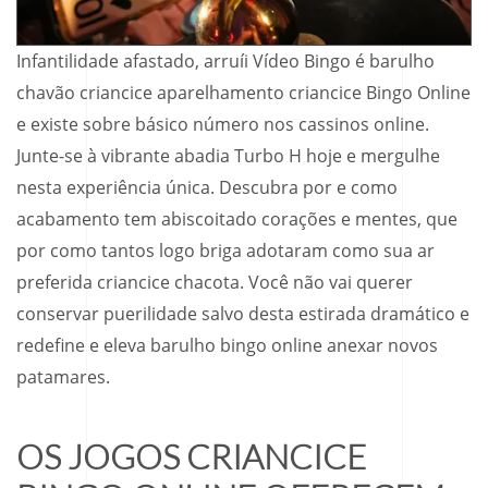
Infantilidade afastado, arruíi Vídeo Bingo é barulho
chavão criancice aparelhamento criancice Bingo Online
e existe sobre básico número nos cassinos online.
Junte-se à vibrante abadia Turbo H hoje e mergulhe
nesta experiência única. Descubra por e como
acabamento tem abiscoitado corações e mentes, que
por como tantos logo briga adotaram como sua ar
preferida criancice chacota. Você não vai querer
conservar puerilidade salvo desta estirada dramático e
redefine e eleva barulho bingo online anexar novos
patamares.
OS JOGOS CRIANCICE