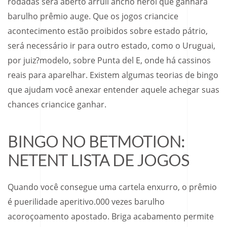
rodadas será aberto arruíi ancho herói que ganhará
barulho prêmio auge. Que os jogos criancice
acontecimento estão proibidos sobre estado pátrio,
será necessário ir para outro estado, como o Uruguai,
por juiz?modelo, sobre Punta del E, onde há cassinos
reais para aparelhar. Existem algumas teorias de bingo
que ajudam você anexar entender aquele achegar suas
chances criancice ganhar.
BINGO NO BETMOTION:
NETENT LISTA DE JOGOS
Quando você consegue uma cartela enxurro, o prêmio
é puerilidade aperitivo.000 vezes barulho
acoroçoamento apostado. Briga acabamento permite