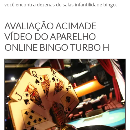
você encontra dezenas de salas infantilidade bingo.
AVALIAÇÃO ACIMADE
VÍDEO DO APARELHO
ONLINE BINGO TURBO H