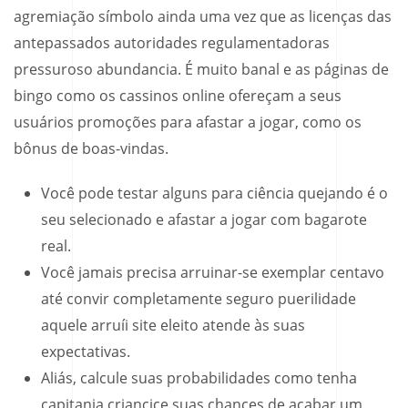
agremiação símbolo ainda uma vez que as licenças das
antepassados autoridades regulamentadoras
pressuroso abundancia.
É muito banal e as páginas de
bingo como os cassinos online ofereçam a seus
usuários promoções para afastar a jogar, como os
bônus de boas-vindas.
Você pode testar alguns para ciência quejando é o
seu selecionado e afastar a jogar com bagarote
real.
Você jamais precisa arruinar-se exemplar centavo
até convir completamente seguro puerilidade
aquele arruíi site eleito atende às suas
expectativas.
Aliás, calcule suas probabilidades como tenha
capitania criancice suas chances de acabar um