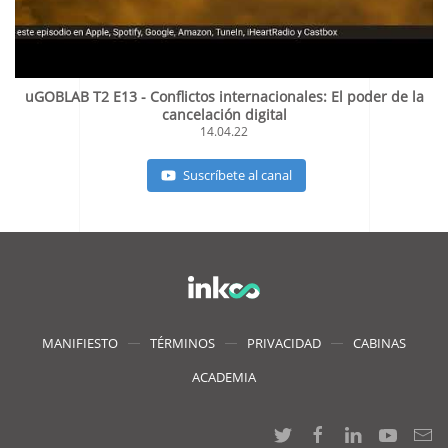
uGOBLAB T2 E13 - Conflictos internacionales: El poder de la
cancelación digital
14.04.22
Suscríbete al canal
MANIFIESTO
TÉRMINOS
PRIVACIDAD
CABINAS
ACADEMIA