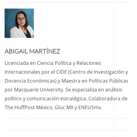
ABIGAIL MARTÍNEZ
Licenciada en Ciencia Política y Relaciones
Internacionales por el CIDE (Centro de Investigación y
Docencia Económicas) y Maestra en Políticas Públicas
por Macquarie University. Se especializa en análisis
político y comunicación estratégica. Colaboradora de
The HuffPost México, Gluc MX y ENEUSmx.