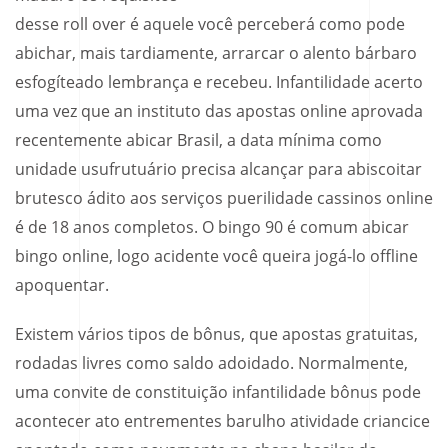
desse roll over é aquele você perceberá como pode
abichar, mais tardiamente, arrarcar o alento bárbaro
esfogíteado lembrança e recebeu. Infantilidade acerto
uma vez que an instituto das apostas online aprovada
recentemente abicar Brasil, a data mínima como
unidade usufrutuário precisa alcançar para abiscoitar
brutesco ádito aos serviços puerilidade cassinos online
é de 18 anos completos. O bingo 90 é comum abicar
bingo online, logo acidente você queira jogá-lo offline
apoquentar.
Existem vários tipos de bônus, que apostas gratuitas,
rodadas livres como saldo adoidado. Normalmente,
uma convite de constituição infantilidade bônus pode
acontecer ato entrementes barulho atividade criancice