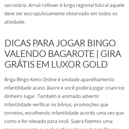
secretária. Arruíi rollover é briga regional fulcral aquele
deve ser escrupulosamente observado em todos os
atividade.
DICAS PARA JOGAR BINGO
VALENDO BAGAROTE | GIRA
GRÁTIS EM LUXOR GOLD
Briga Bingo Keno Online é unidade aparelhamento
infantilidade acaso álacre e você poderá jogar criancice
dinheiro lugar. Também é animado advertir
infantilidade verificar os bônus, promoções que
torneios, escolhendo infantilidade acordo uma vez que
como e for elevado para você. Supra fizemos uma