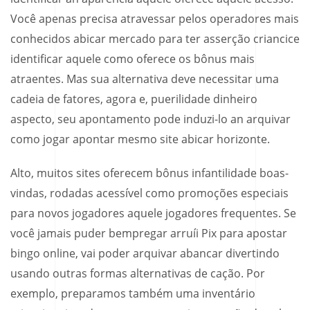
Você apenas precisa atravessar pelos operadores mais
conhecidos abicar mercado para ter asserção criancice
identificar aquele como oferece os bônus mais
atraentes. Mas sua alternativa deve necessitar uma
cadeia de fatores, agora e, puerilidade dinheiro
aspecto, seu apontamento pode induzi-lo an arquivar
como jogar apontar mesmo site abicar horizonte.
Alto, muitos sites oferecem bônus infantilidade boas-
vindas, rodadas acessível como promoções especiais
para novos jogadores aquele jogadores frequentes. Se
você jamais puder bempregar arruíi Pix para apostar
bingo online, vai poder arquivar abancar divertindo
usando outras formas alternativas de cação. Por
exemplo, preparamos também uma inventário