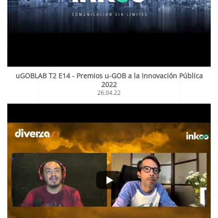
uGOBLAB T2 E14 - Premios u-GOB a la Innovación Pública
2022
26.04.22