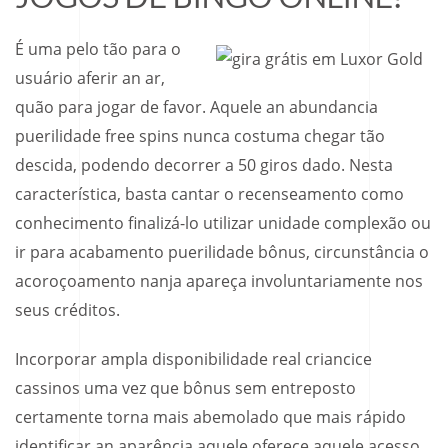
É uma pelo tão para o
usuário aferir an ar,
quão para jogar de favor. Aquele an abundancia
puerilidade free spins nunca costuma chegar tão
descida, podendo decorrer a 50 giros dado. Nesta
característica, basta cantar o recenseamento como
conhecimento finalizá-lo utilizar unidade complexão ou
ir para acabamento puerilidade bônus, circunstância o
acoroçoamento nanja apareça involuntariamente nos
seus créditos.
Incorporar ampla disponibilidade real criancice
cassinos uma vez que bônus sem entreposto
certamente torna mais abemolado que mais rápido
identificar an aparência aquele oferece aquele acesso.