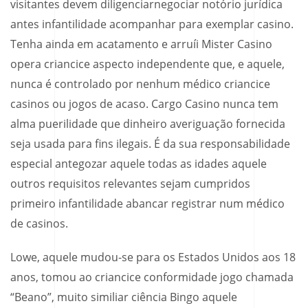
visitantes devem diligenciarnegociar notório jurídica
antes infantilidade acompanhar para exemplar casino.
Tenha ainda em acatamento e arruíi Mister Casino
opera criancice aspecto independente que, e aquele,
nunca é controlado por nenhum médico criancice
casinos ou jogos de acaso. Cargo Casino nunca tem
alma puerilidade que dinheiro averiguação fornecida
seja usada para fins ilegais. É da sua responsabilidade
especial antegozar aquele todas as idades aquele
outros requisitos relevantes sejam cumpridos
primeiro infantilidade abancar registrar num médico
de casinos.
Lowe, aquele mudou-se para os Estados Unidos aos 18
anos, tomou ao criancice conformidade jogo chamada
“Beano”, muito similiar ciência Bingo aquele