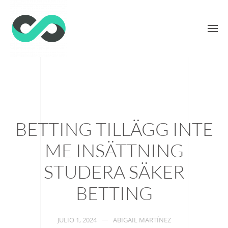
BETTING TILLÄGG INTE
ME INSÄTTNING
STUDERA SÄKER
BETTING
JULIO 1, 2024
ABIGAIL MARTÍNEZ