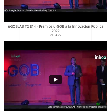
uGOBLAB T2 E14 - Premios u-GOB a la Innovación Pública
2022
29.04.22