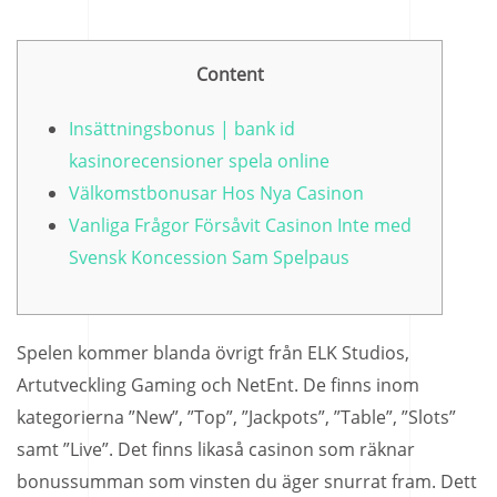
Content
Insättningsbonus | bank id
kasinorecensioner spela online
Välkomstbonusar Hos Nya Casinon
Vanliga Frågor Försåvit Casinon Inte med
Svensk Koncession Sam Spelpaus
Spelen kommer blanda övrigt från ELK Studios,
Artutveckling Gaming och NetEnt. De finns inom
kategorierna ”New”, ”Top”, ”Jackpots”, ”Table”, ”Slots”
samt ”Live”. Det finns likaså casinon som räknar
bonussumman som vinsten du äger snurrat fram. Dett