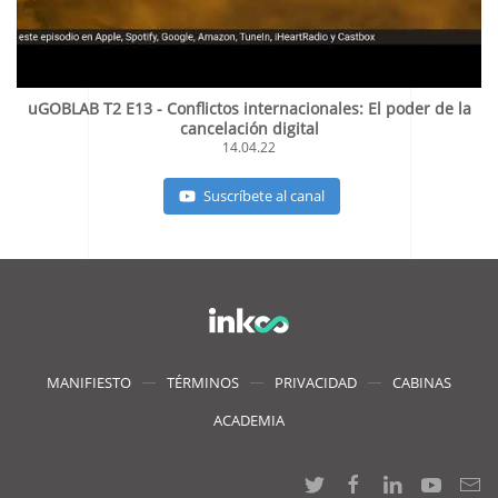
uGOBLAB T2 E13 - Conflictos internacionales: El poder de la
cancelación digital
14.04.22
Suscríbete al canal
MANIFIESTO
TÉRMINOS
PRIVACIDAD
CABINAS
ACADEMIA