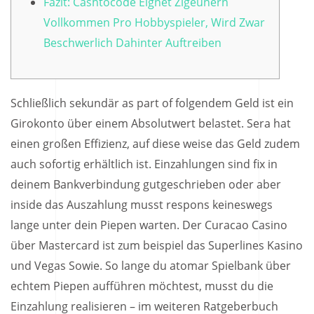
Fazit: Cashtocode Eignet Zigeunern
Vollkommen Pro Hobbyspieler, Wird Zwar
Beschwerlich Dahinter Auftreiben
Schließlich sekundär as part of folgendem Geld ist ein
Girokonto über einem Absolutwert belastet. Sera hat
einen großen Effizienz, auf diese weise das Geld zudem
auch sofortig erhältlich ist. Einzahlungen sind fix in
deinem Bankverbindung gutgeschrieben oder aber
inside das Auszahlung musst respons keineswegs
lange unter dein Piepen warten. Der Curacao Casino
über Mastercard ist zum beispiel das Superlines Kasino
und Vegas Sowie.
So lange du atomar Spielbank über
echtem Piepen aufführen möchtest, musst du die
Einzahlung realisieren – im weiteren Ratgeberbuch