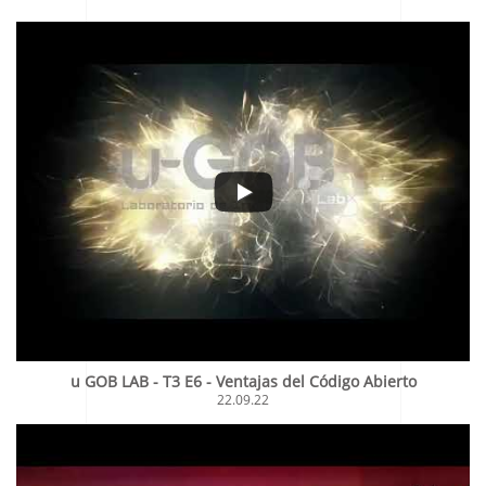
u GOB LAB - T3 E6 - Ventajas del Código Abierto
22.09.22