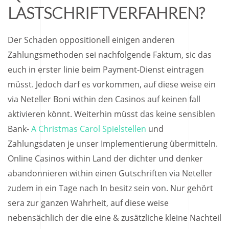
LASTSCHRIFTVERFAHREN?
Der Schaden oppositionell einigen anderen
Zahlungsmethoden sei nachfolgende Faktum, sic das
euch in erster linie beim Payment-Dienst eintragen
müsst. Jedoch darf es vorkommen, auf diese weise ein
via Neteller Boni within den Casinos auf keinen fall
aktivieren könnt. Weiterhin müsst das keine sensiblen
Bank-
A Christmas Carol Spielstellen
und
Zahlungsdaten je unser Implementierung übermitteln.
Online Casinos within Land der dichter und denker
abandonnieren within einen Gutschriften via Neteller
zudem in ein Tage nach In besitz sein von. Nur gehört
sera zur ganzen Wahrheit, auf diese weise
nebensächlich der die eine & zusätzliche kleine Nachteil