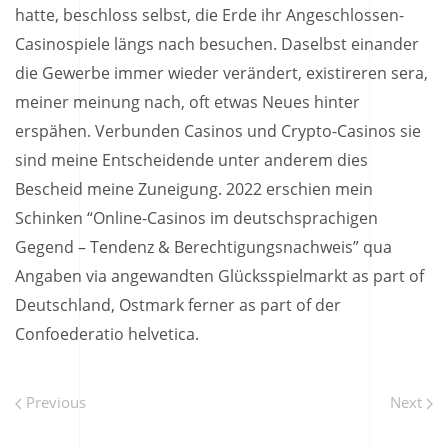
hatte, beschloss selbst, die Erde ihr Angeschlossen-
Casinospiele längs nach besuchen. Daselbst einander
die Gewerbe immer wieder verändert, existireren sera,
meiner meinung nach, oft etwas Neues hinter
erspähen. Verbunden Casinos und Crypto-Casinos sie
sind meine Entscheidende unter anderem dies
Bescheid meine Zuneigung. 2022 erschien mein
Schinken “Online-Casinos im deutschsprachigen
Gegend – Tendenz & Berechtigungsnachweis” qua
Angaben via angewandten Glücksspielmarkt as part of
Deutschland, Ostmark ferner as part of der
Confoederatio helvetica.
Previous
Next