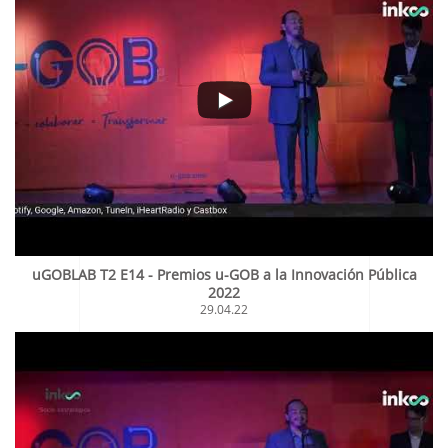
uGOBLAB T2 E14 - Premios u-GOB a la Innovación Pública
2022
29.04.22