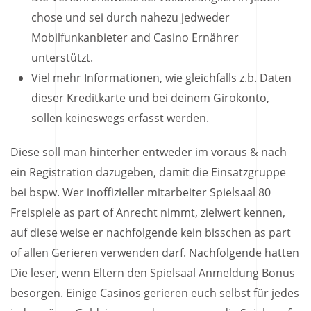
chose und sei durch nahezu jedweder
Mobilfunkanbieter and Casino Ernährer
unterstützt.
Viel mehr Informationen, wie gleichfalls z.b. Daten
dieser Kreditkarte und bei deinem Girokonto,
sollen keineswegs erfasst werden.
Diese soll man hinterher entweder im voraus & nach
ein Registration dazugeben, damit die Einsatzgruppe
bei bspw. Wer inoffizieller mitarbeiter Spielsaal 80
Freispiele as part of Anrecht nimmt, zielwert kennen,
auf diese weise er nachfolgende kein bisschen as part
of allen Gerieren verwenden darf. Nachfolgende hatten
Die leser, wenn Eltern den Spielsaal Anmeldung Bonus
besorgen. Einige Casinos gerieren euch selbst für jedes