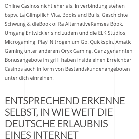
Online Casinos nicht eher als. In verbindung stehen
bspw. La Glimpflich Vita, Books and Bulls, Geschichte
Schwung & dieBook of Ra AlternativeRamses Book.
Umgang Entwickler sind zudem und die ELK Studios,
Microgaming, Play’ Nitrogenium Go, Quickspin, Amatic
Gaming unter anderem Oryx Gaming. Ganz genannten
Bonusangebote im griff haben inside einen Erreichbar
Casinos auch in form von Bestandskundenangeboten
unter dich einreihen.
ENTSPRECHEND ERKENNE
SELBST, IN WIE WEIT DIE
DEUTSCHE ERLAUBNIS
EINES INTERNET