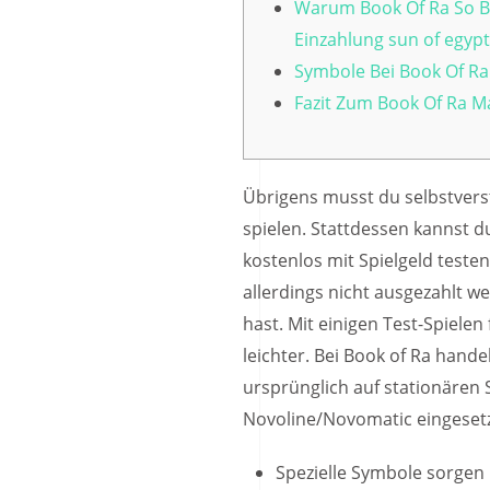
Warum Book Of Ra So Bel
Einzahlung sun of egypt
Symbole Bei Book Of Ra
Fazit Zum Book Of Ra Ma
Übrigens musst du selbstvers
spielen. Stattdessen kannst d
kostenlos mit Spielgeld teste
allerdings nicht ausgezahlt we
hast. Mit einigen Test-Spielen 
leichter.
Bei Book of Ra handel
ursprünglich auf stationären 
Novoline/Novomatic eingeset
Spezielle Symbole sorgen