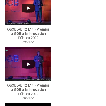
uGOBLAB T2 E14 - Premios
u-GOB a la Innovación
Pública 2022
29.04.22
uGOBLAB T2 E14 - Premios
u-GOB a la Innovación
Pública 2022
28.04.22