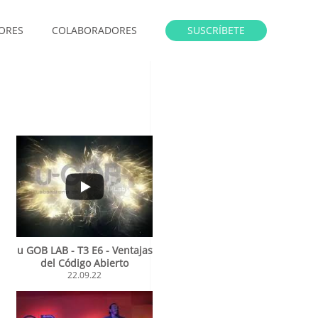
ORES
COLABORADORES
SUSCRÍBETE
u GOB LAB - T3 E6 - Ventajas
del Código Abierto
22.09.22