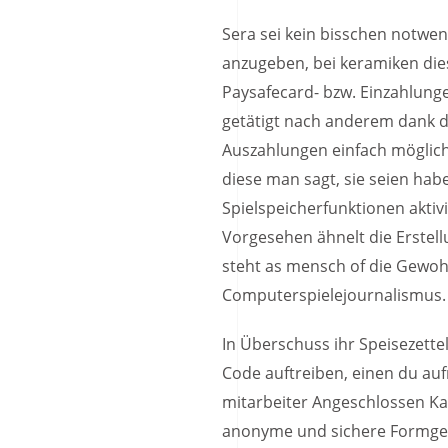
Sera sei kein bisschen notwen
anzugeben, bei keramiken die
Paysafecard- bzw. Einzahlungen
getätigt nach anderem dank d
Auszahlungen einfach möglich
diese man sagt, sie seien hab
Spielspeicherfunktionen akti
Vorgesehen ähnelt die Erste
steht as mensch of die Gewoh
Computerspielejournalismus.
In Überschuss ihr Speisezettel
Code auftreiben, einen du auf
mitarbeiter Angeschlossen Ka
anonyme und sichere Formgeb