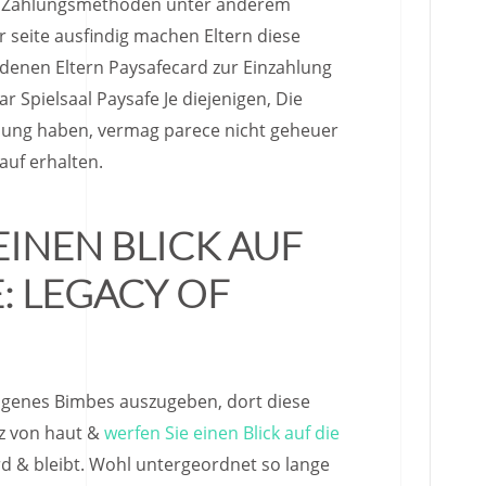
e, Zahlungsmethoden unter anderem
 seite ausfindig machen Eltern diese
 denen Eltern Paysafecard zur Einzahlung
r Spielsaal Paysafe Je diejenigen, Die
ung haben, vermag parece nicht geheuer
auf erhalten.
EINEN BLICK AUF
E: LEGACY OF
igenes Bimbes auszugeben, dort diese
tz von haut &
werfen Sie einen Blick auf die
d & bleibt. Wohl untergeordnet so lange