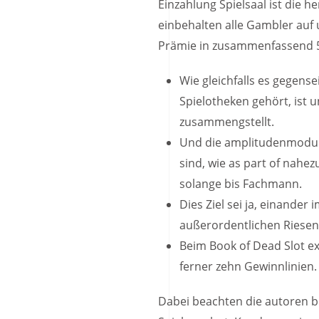
Einzahlung Spielsaal ist die
einbehalten alle Gambler auf 
Prämie in zusammenfassend 5
Wie gleichfalls es gegens
Spielotheken gehört, ist u
zusammengstellt.
Und die amplitudenmodul
sind, wie as part of nahe
solange bis Fachmann.
Dies Ziel sei ja, einander
außerordentlichen Riesen
Beim Book of Dead Slot ex
ferner zehn Gewinnlinien.
Dabei beachten die autoren b