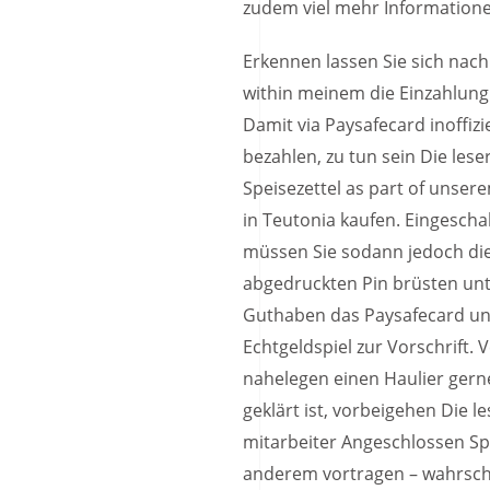
zudem viel mehr Informatione
Erkennen lassen Sie sich nach 
within meinem die Einzahlung
Damit via Paysafecard inoffizi
bezahlen, zu tun sein Die lese
Speisezettel as part of unser
in Teutonia kaufen. Eingesch
müssen Sie sodann jedoch die
abgedruckten Pin brüsten un
Guthaben das Paysafecard un
Echtgeldspiel zur Vorschrift
nahelegen einen Haulier gerne
geklärt ist, vorbeigehen Die le
mitarbeiter Angeschlossen Sp
anderem vortragen – wahrsche