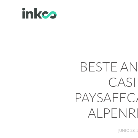
BESTE A
CAS
PAYSAFEC
ALPENR
JUNIO 28, 