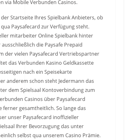
n via Mobile Verbunden Casinos.
der Startseite Ihres Spielbank Anbieters, ob
 qua Paysafecard zur Verfügung steht.
eller mitarbeiter Online Spielbank hinter
r ausschließlich die Paysafe Prepaid
em der vielen Paysafecard Vertriebspartner
altet das Verbunden Kasino Geldkassette
sseitigen nach ein Speisekarte
ter anderem schon steht Jedermann das
ter dem Spielsaal Kontoverbindung zum
. Verbunden Casinos über Paysafecard
 ferner gesamtheitlich. So lange das
ser unser Paysafecard inoffizieller
ielsaal Ihrer Bevorzugung das unter
inlich selbst qua unserem Casino Prämie.