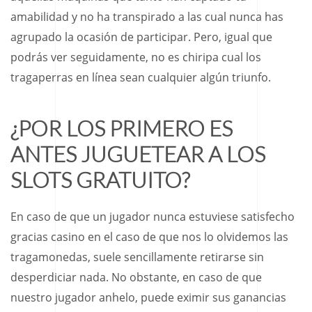
amabilidad y no ha transpirado a las cual nunca has
agrupado la ocasión de participar. Pero, igual que
podrás ver seguidamente, no es chiripa cual los
tragaperras en línea sean cualquier algún triunfo.
¿POR LOS PRIMERO ES
ANTES JUGUETEAR A LOS
SLOTS GRATUITO?
En caso de que un jugador nunca estuviese satisfecho
gracias casino en el caso de que nos lo olvidemos las
tragamonedas, suele sencillamente retirarse sin
desperdiciar nada. No obstante, en caso de que
nuestro jugador anhelo, puede eximir sus ganancias