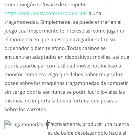
eximir ningún software de competir
https://vogueplay.com/es/blueprint/
a una
tragamonedas.
Simplemente, se puede entrar en el
juego cual mayormente te interese así­ como jugar en
el momento en que nuestro navegador sobre su
ordenador o bien teléfono. Todas casinos se
encuentran adaptados en dispositivos móviles, así que
podrías participar con facilidad movernos incluso a
monitor completa. Algo que debes haber muy sobre
posee sobre los máquinas tragamonedas de competir
sin cargo podrí­a ser nunca se podrí¡ lucro joviales las
mismas, no importa la buena fortuna que poseas
sobre los carretes.
Efectivamente, producir una cuenta
es de balde desplazándolo hacia el