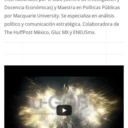
Docencia Económicas) y Maestra en Políticas Públicas
por Macquarie University. Se especializa en análisis
político y comunicación estratégica. Colaboradora de
The HuffPost México, Gluc MX y ENEUSmx.