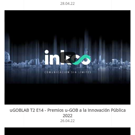
28.04.22
uGOBLAB T2 E14 - Premios u-GOB a la Innovación Pública
2022
26.04.22