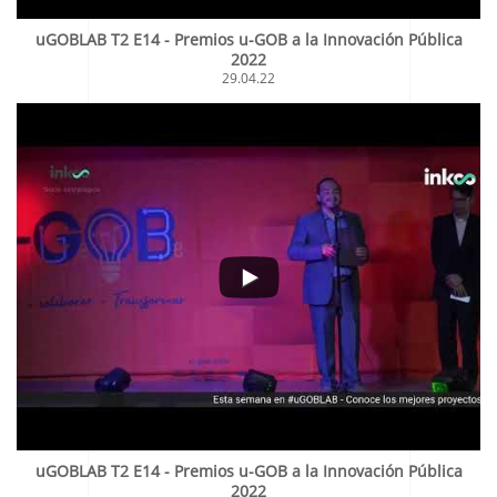
uGOBLAB T2 E14 - Premios u-GOB a la Innovación Pública
2022
29.04.22
uGOBLAB T2 E14 - Premios u-GOB a la Innovación Pública
2022