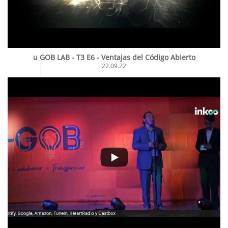
u GOB LAB - T3 E6 - Ventajas del Código Abierto
22.09.22