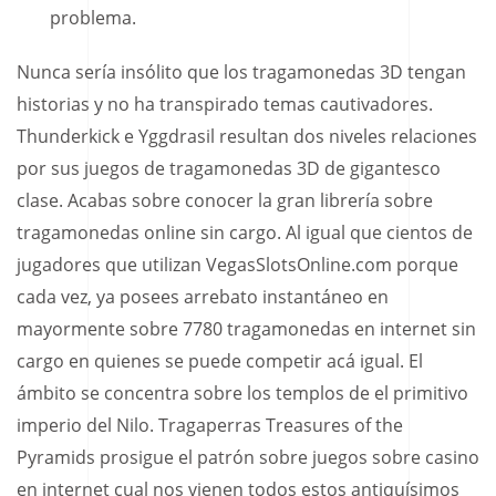
problema.
Nunca serí­a insólito que los tragamonedas 3D tengan
historias y no ha transpirado temas cautivadores.
Thunderkick e Yggdrasil resultan dos niveles relaciones
por sus juegos de tragamonedas 3D de gigantesco
clase. Acabas sobre conocer la gran librería sobre
tragamonedas online sin cargo. Al igual que cientos de
jugadores que utilizan VegasSlotsOnline.com porque
cada vez, ya posees arrebato instantáneo en
mayormente sobre 7780 tragamonedas en internet sin
cargo en quienes se puede competir acá igual. El
ámbito se concentra sobre los templos de el primitivo
imperio del Nilo. Tragaperras Treasures of the
Pyramids prosigue el patrón sobre juegos sobre casino
en internet cual nos vienen todos estos antiquísimos