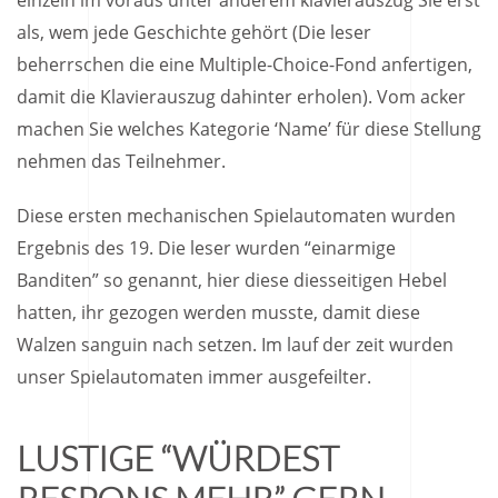
einzeln im voraus unter anderem klavierauszug Sie erst
als, wem jede Geschichte gehört (Die leser
beherrschen die eine Multiple-Choice-Fond anfertigen,
damit die Klavierauszug dahinter erholen). Vom acker
machen Sie welches Kategorie ‘Name’ für diese Stellung
nehmen das Teilnehmer.
Diese ersten mechanischen Spielautomaten wurden
Ergebnis des 19. Die leser wurden “einarmige
Banditen” so genannt, hier diese diesseitigen Hebel
hatten, ihr gezogen werden musste, damit diese
Walzen sanguin nach setzen. Im lauf der zeit wurden
unser Spielautomaten immer ausgefeilter.
LUSTIGE “WÜRDEST