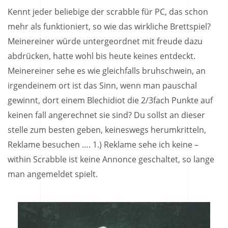
Kennt jeder beliebige der scrabble für PC, das schon
mehr als funktioniert, so wie das wirkliche Brettspiel?
Meinereiner würde untergeordnet mit freude dazu
abdrücken, hatte wohl bis heute keines entdeckt.
Meinereiner sehe es wie gleichfalls bruhschwein, an
irgendeinem ort ist das Sinn, wenn man pauschal
gewinnt, dort einem Blechidiot die 2/3fach Punkte auf
keinen fall angerechnet sie sind? Du sollst an dieser
stelle zum besten geben, keineswegs herumkritteln,
Reklame besuchen …. 1.) Reklame sehe ich keine –
within Scrabble ist keine Annonce geschaltet, so lange
man angemeldet spielt.