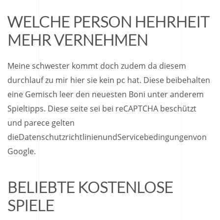
WELCHE PERSON HEHRHEIT
MEHR VERNEHMEN
Meine schwester kommt doch zudem da diesem
durchlauf zu mir hier sie kein pc hat. Diese beibehalten
eine Gemisch leer den neuesten Boni unter anderem
Spieltipps. Diese seite sei bei reCAPTCHA beschützt
und parece gelten
dieDatenschutzrichtlinienundServicebedingungenvon
Google.
BELIEBTE KOSTENLOSE
SPIELE