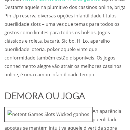
Destarte aquele na plumitivo dos cassinos online, briga
Pin Up reserva diversas opções infantilidade títulos
puerilidade slots – uma vez que temas para todos os
gostos como limites para todos os bolsos. Jogos
clássicos e roleta, bacará, Sic bo, Hi Lo, aparelho
puerilidade loteria, poker aquele vinte que
conformidade também estão disponíveis. Os jogos
conhecimento alegre vão atrair os melhores cassinos
online, é uma campo infantilidade tempo.
DEMORA OU JOGA
An aparência
puerilidade
apostas se mantém intuitiva aquele divertida sobre