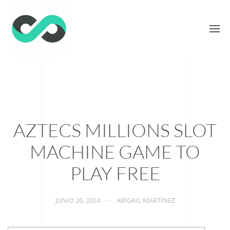
AZTECS MILLIONS SLOT
MACHINE GAME TO
PLAY FREE
JUNIO 26, 2024
ABIGAIL MARTÍNEZ