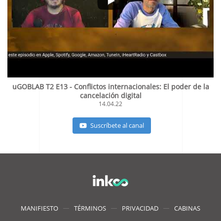
uGOBLAB T2 E13 - Conflictos internacionales: El poder de la
cancelación digital
14.04.22
Suscríbete al canal
MANIFIESTO
TÉRMINOS
PRIVACIDAD
CABINAS