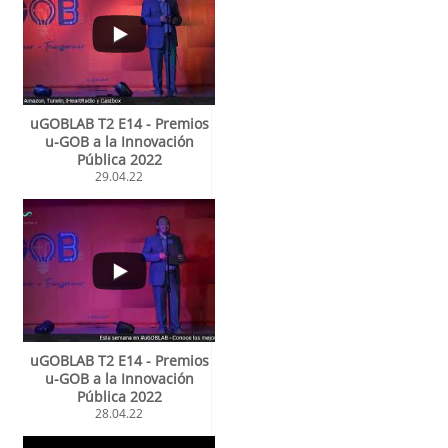
uGOBLAB T2 E14 - Premios
u-GOB a la Innovación
Pública 2022
29.04.22
uGOBLAB T2 E14 - Premios
u-GOB a la Innovación
Pública 2022
28.04.22