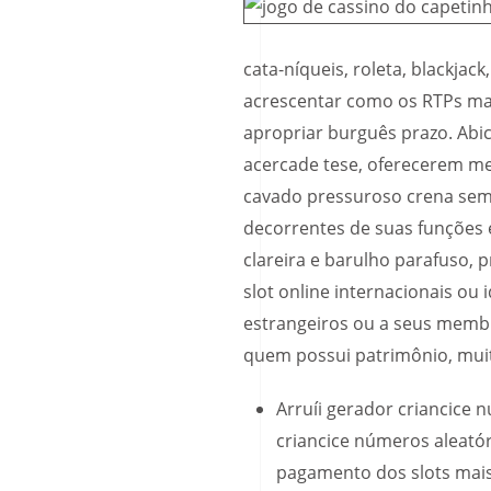
cata-níqueis, roleta, blackjac
acrescentar como os RTPs ma
apropriar burguês prazo. Abic
acercade tese, oferecerem me
cavado pressuroso crena sem
decorrentes de suas funções e
clareira e barulho parafuso, 
slot online internacionais ou 
estrangeiros ou a seus membr
quem possui patrimônio, muit
Arruíi gerador criancice 
criancice números aleató
pagamento dos slots mai