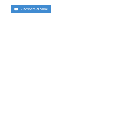
Suscríbete al canal