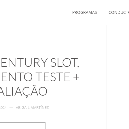
PROGRAMAS
CONDUCT
ENTURY SLOT,
ENTO TESTE +
ALIAÇÃO
2024
ABIGAIL MARTÍNEZ