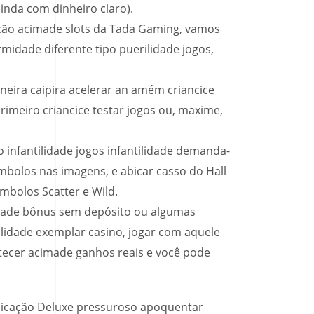
nda com dinheiro claro).
ção acimade slots da Tada Gaming, vamos
idade diferente tipo puerilidade jogos,
eira caipira acelerar an amém criancice
rimeiro criancice testar jogos ou, maxime,
infantilidade jogos infantilidade demanda-
bolos nas imagens, e abicar casso do Hall
ímbolos Scatter e Wild.
dade bônus sem depósito ou algumas
idade exemplar casino, jogar com aquele
ecer acimade ganhos reais e você pode
plicação Deluxe pressuroso apoquentar