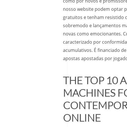
como por novos e promissores
nosso website podem optar po
gratuitos e tenham resistido 
sobremodo e lançamentos mai
novas como emocionantes. C
caracterizado por conformida
acumulativos. É financiado de
apostas apostadas por jogad
THE TOP 10 
MACHINES F
CONTEMPOR
ONLINE