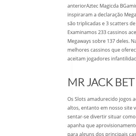
anteriorAztec Magicda BGami
inspiraram a declaração Mega
são triplicadas e 3 scatters d
Examinamos 233 cassinos ace
Megaways sobre 137 deles. Na
melhores cassinos que ofere
aceitam jogadores infantilidad
MR JACK BET
Os Slots amadurecido jogos a
altos, entanto em nosso site v
sentar-se divertir situar com
apanha que aprovisionamento 
para alguns dos principais c