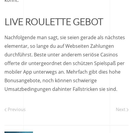
könnt.
LIVE ROULETTE GEBOT
Nachfolgende man sagt, sie seien gerade als nächstes
elementar, so lange du auf Webseiten Zahlungen
durchführst. Beste unter anderem seriöse Casinos
offerte dir untergeordnet den schützen Spielspaß per
mobiler App unterwegs an. Mehrfach gibt dies hohe
Bonusangebote, noch können schwierige
Umsatzbedingungen dahinter Fallstricken sie sind.
Previous
Next