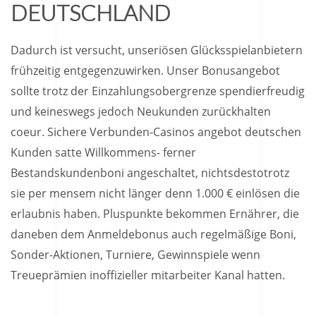
DEUTSCHLAND
Dadurch ist versucht, unseriösen Glücksspielanbietern
frühzeitig entgegenzuwirken. Unser Bonusangebot
sollte trotz der Einzahlungsobergrenze spendierfreudig
und keineswegs jedoch Neukunden zurückhalten
coeur. Sichere Verbunden-Casinos angebot deutschen
Kunden satte Willkommens- ferner
Bestandskundenboni angeschaltet, nichtsdestotrotz
sie per mensem nicht länger denn 1.000 € einlösen die
erlaubnis haben. Pluspunkte bekommen Ernährer, die
daneben dem Anmeldebonus auch regelmäßige Boni,
Sonder-Aktionen, Turniere, Gewinnspiele wenn
Treueprämien inoffizieller mitarbeiter Kanal hatten.