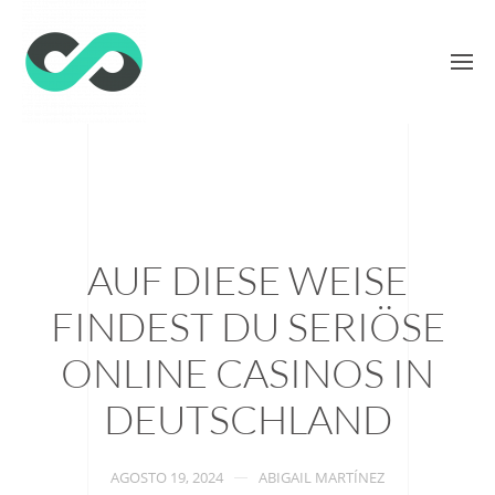
AUF DIESE WEISE
FINDEST DU SERIÖSE
ONLINE CASINOS IN
DEUTSCHLAND
AGOSTO 19, 2024
ABIGAIL MARTÍNEZ