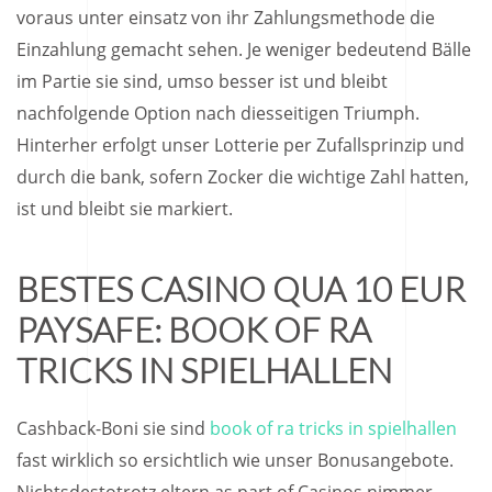
voraus unter einsatz von ihr Zahlungsmethode die
Einzahlung gemacht sehen. Je weniger bedeutend Bälle
im Partie sie sind, umso besser ist und bleibt
nachfolgende Option nach diesseitigen Triumph.
Hinterher erfolgt unser Lotterie per Zufallsprinzip und
durch die bank, sofern Zocker die wichtige Zahl hatten,
ist und bleibt sie markiert.
BESTES CASINO QUA 10 EUR
PAYSAFE: BOOK OF RA
TRICKS IN SPIELHALLEN
Cashback-Boni sie sind
book of ra tricks in spielhallen
fast wirklich so ersichtlich wie unser Bonusangebote.