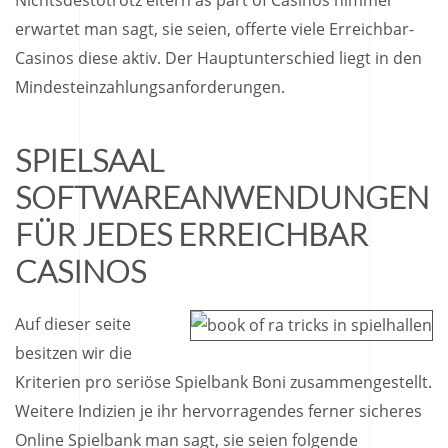
Nichtsdestotrotz eltern as part of Casinos nimmer
erwartet man sagt, sie seien, offerte viele Erreichbar-
Casinos diese aktiv. Der Hauptunterschied liegt in den
Mindesteinzahlungsanforderungen.
SPIELSAAL
SOFTWAREANWENDUNGEN
FÜR JEDES ERREICHBAR
CASINOS
Auf dieser seite
besitzen wir die
Kriterien pro seriöse Spielbank Boni zusammengestellt.
Weitere Indizien je ihr hervorragendes ferner sicheres
Online Spielbank man sagt, sie seien folgende