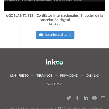
uGOBLAB T2 E13 - Conflictos internacionales: El poder de la
cancelación digital
14.04.22
Suscríbete al canal
MANIFIESTO
TÉRMINOS
PRIVACIDAD
CABINAS
ACADEMIA
Las denominaciones, logotipos y diseños de INKOO y de cada uno de los programas