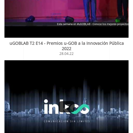
uGOBLAB T2 E14 - Premios u-GOB a la Innovación Pública
2022
28.04.22