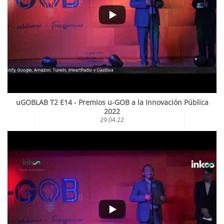
uGOBLAB T2 E14 - Premios u-GOB a la Innovación Pública
2022
29.04.22