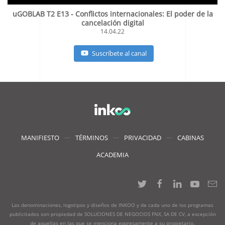
uGOBLAB T2 E13 - Conflictos internacionales: El poder de la
cancelación digital
14.04.22
Suscríbete al canal
MANIFIESTO
TÉRMINOS
PRIVACIDAD
CABINAS
ACADEMIA
Las denominaciones, logotipos y diseños de INKOO y de cada uno de los programas
publicitados son propiedad de SOLUCIONES DE NEGOCIOS FNX, SA DE CV, a excepción
de aquellas en las que se menciona expresamente a su propietario.