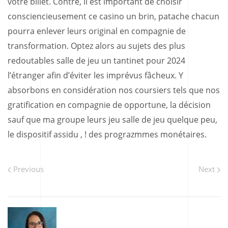
votre billet. Contre, il est important de choisir
consciencieusement ce casino un brin, patache chacun
pourra enlever leurs original en compagnie de
transformation. Optez alors au sujets des plus
redoutables salle de jeu un tantinet pour 2024
l’étranger afin d’éviter les imprévus fâcheux. Y
absorbons en considération nos coursiers tels que nos
gratification en compagnie de opportune, la décision
sauf que ma groupe leurs jeu salle de jeu quelque peu,
le dispositif assidu , ! des prograzmmes monétaires.
Previous
Next